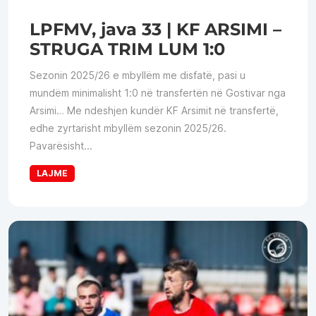
LPFMV, java 33 | KF ARSIMI –
STRUGA TRIM LUM 1:0
Sezonin 2025/26 e mbyllëm me disfatë, pasi u
mundëm minimalisht 1:0 në transfertën në Gostivar nga
Arsimi… Me ndeshjen kundër KF Arsimit në transfertë,
edhe zyrtarisht mbyllëm sezonin 2025/26.
Pavarësisht...
LAJME