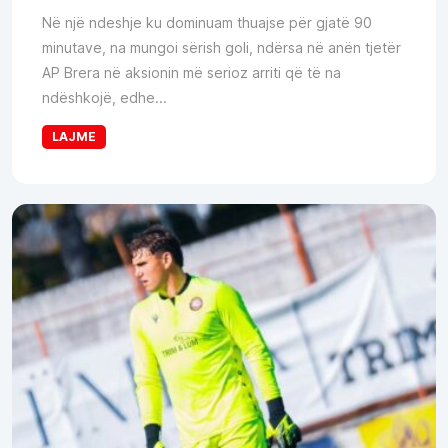
Në një ndeshje ku dominuam thuajse për gjatë 90
minutave, na mungoi sërish goli, ndërsa në anën tjetër
AP Brera në aksionin më serioz arriti që të na
ndëshkojë, edhe...
LAJME