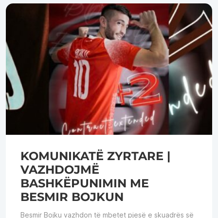
KOMUNIKATË ZYRTARE |
VAZHDOJMË
BASHKËPUNIMIN ME
BESMIR BOJKUN
Besmir Bojku vazhdon të mbetet pjesë e skuadrës së