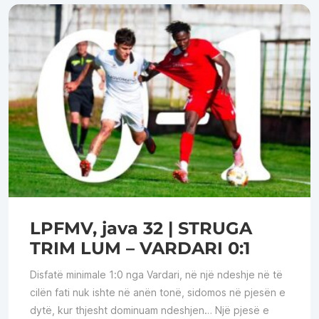
LPFMV, java 32 | STRUGA
TRIM LUM – VARDARI 0:1
Disfatë minimale 1:0 nga Vardari, në një ndeshje në të
cilën fati nuk ishte në anën tonë, sidomos në pjesën e
dytë, kur thjesht dominuam ndeshjen… Një pjesë e