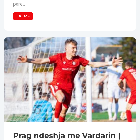
parë...
LAJME
Prag ndeshja me Vardarin |