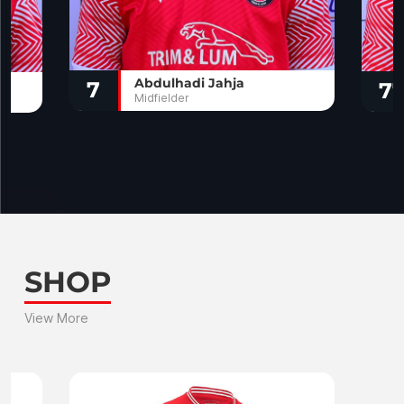
Valentin Kocoski
77
11
Midfielder
SHOP
View More