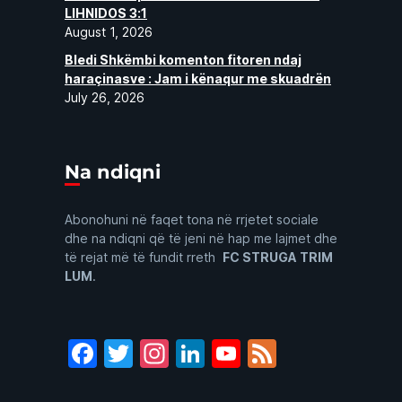
LIHNIDOS 3:1
August 1, 2026
Bledi Shkëmbi komenton fitoren ndaj
haraçinasve : Jam i kënaqur me skuadrën
July 26, 2026
Na ndiqni
Abonohuni në faqet tona në rrjetet sociale
dhe na ndiqni që të jeni në hap me lajmet dhe
të rejat më të fundit rreth
FC STRUGA TRIM
LUM
.
Facebook
Twitter
Instagram
LinkedIn
YouTube
Feed