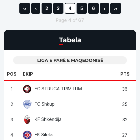
‹‹
‹
2
3
4
5
6
›
››
Page
4
of
67
Tabela
LIGA E PARË E MAQEDONISË
POS
EKIP
PTS
FC STRUGA TRIM LUM
1
36
FC Shkupi
2
35
KF Shkëndija
3
32
FK Sileks
4
27