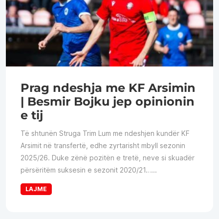
Prag ndeshja me KF Arsimin
| Besmir Bojku jep opinionin
e tij
Të shtunën Struga Trim Lum me ndeshjen kundër KF
Arsimit në transfertë, edhe zyrtarisht mbyll sezonin
2025/26. Duke zënë pozitën e tretë, neve si skuadër
përsëritëm suksesin e sezonit 2020/21…...
LAJME