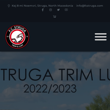
Kej 8 mi Noemvri, Struga, North Macedonia
info@fcstruga.com