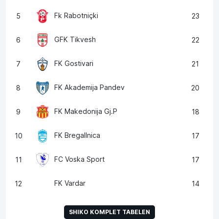
Fk Rabotniçki
5
23
GFK Tikvesh
6
22
FK Gostivari
7
21
FK Akademija Pandev
8
20
FK Makedonija Gj.P
9
18
FK Bregallnica
10
17
FC Voska Sport
11
17
FK Vardar
12
14
SHIKO KOMPLET TABELEN