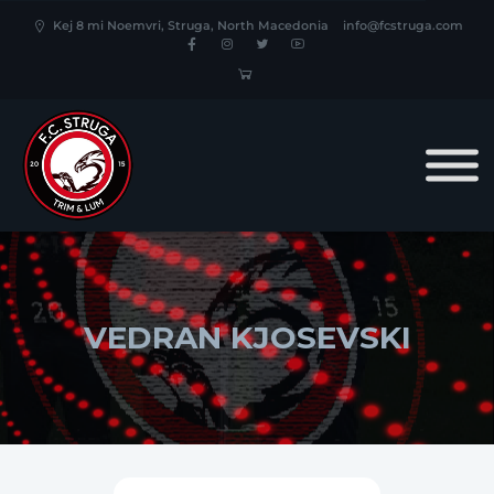
Kej 8 mi Noemvri, Struga, North Macedonia
info@fcstruga.com
VEDRAN KJOSEVSKI