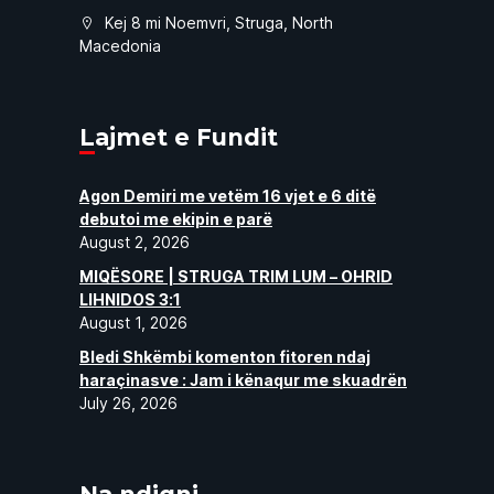
Kej 8 mi Noemvri, Struga, North
Macedonia
Lajmet e Fundit
Agon Demiri me vetëm 16 vjet e 6 ditë
debutoi me ekipin e parë
August 2, 2026
MIQËSORE | STRUGA TRIM LUM – OHRID
LIHNIDOS 3:1
August 1, 2026
Bledi Shkëmbi komenton fitoren ndaj
haraçinasve : Jam i kënaqur me skuadrën
July 26, 2026