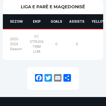
LIGA E PARË E MAQEDONISË
SEZONI
EKIP
GOALS
ASSISTS
YELLOW
FC
2023-
STRUGA
2024
0
0
TRIM
Season
LUM
Facebook
Twitter
Email
Share