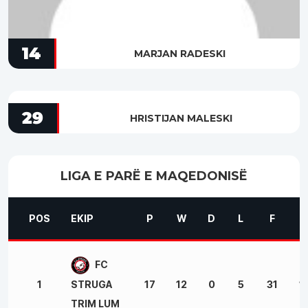
14
MARJAN RADESKI
29
HRISTIJAN MALESKI
LIGA E PARË E MAQEDONISË
POS
EKIP
P
W
D
L
F
A
FC
1
17
12
0
5
31
1
STRUGA
TRIM LUM