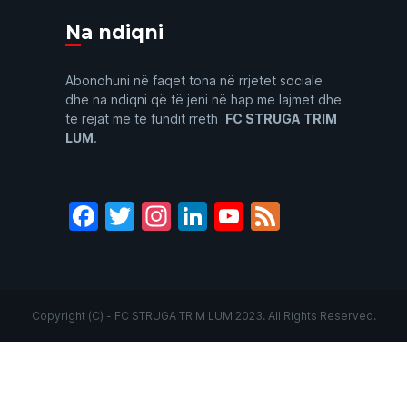
Na ndiqni
Abonohuni në faqet tona në rrjetet sociale
dhe na ndiqni që të jeni në hap me lajmet dhe
të rejat më të fundit rreth
FC STRUGA TRIM
LUM
.
Facebook
Twitter
Instagram
LinkedIn
YouTube
Feed
Copyright (C) - FC STRUGA TRIM LUM 2023. All Rights Reserved.