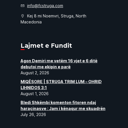
info@fcstruga.com
Kej 8 mi Noemvri, Struga, North
Macedonia
Lajmet e Fundit
Agon Demiri me vetëm 16 vjet e 6 ditë
debutoi me ekipin e parë
August 2, 2026
MIQËSORE | STRUGA TRIM LUM – OHRID
LIHNIDOS 3:1
August 1, 2026
Bledi Shkëmbi komenton fitoren ndaj
haraçinasve : Jam i kënaqur me skuadrën
July 26, 2026