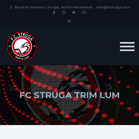
Kej 8 mi Noemvri, Struga, North Macedonia
info@fcstruga.com
FC STRUGA TRIM LUM