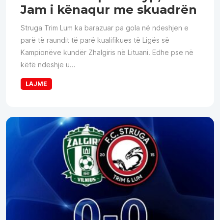
Jam i kënaqur me skuadrën
Struga Trim Lum ka barazuar pa gola në ndeshjen e
parë të raundit të parë kualifikues të Ligës së
Kampionëve kundër Zhalgiris në Lituani. Edhe pse në
këtë ndeshje u...
LAJME