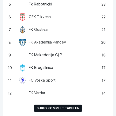
Fk Rabotniçki
5
23
GFK Tikvesh
6
22
FK Gostivari
7
21
FK Akademija Pandev
8
20
FK Makedonija Gj.P
9
18
FK Bregallnica
10
17
FC Voska Sport
11
17
FK Vardar
12
14
SHIKO KOMPLET TABELEN