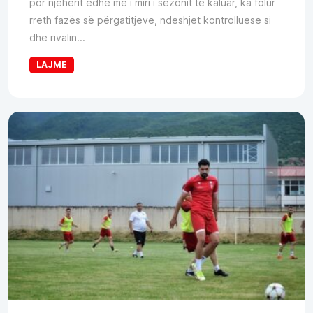
por njëherit edhe më i miri i sezonit të kaluar, ka folur
rreth fazës së përgatitjeve, ndeshjet kontrolluese si
dhe rivalin...
LAJME