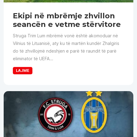
Ekipi në mbrëmje zhvillon
seancën e vetme stërvitore
Struga Trim Lum mbrëmë vonë është akomoduar në
Vilnius të Lituanisë, aty ku të martën kundër Zhalgiris
do të zhvillojmë ndeshjen e parë të raundit të parë
eliminator të UEFA...
LAJME