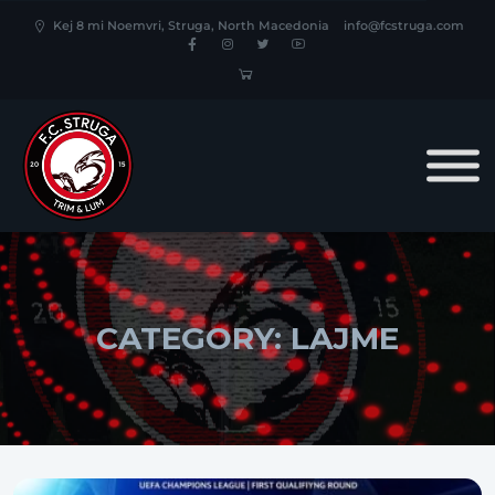
Kej 8 mi Noemvri, Struga, North Macedonia
info@fcstruga.com
CATEGORY:
LAJME