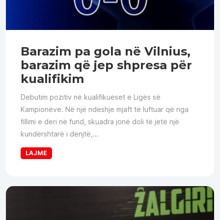
Barazim pa gola në Vilnius,
barazim që jep shpresa për
kualifikim
Debutim pozitiv në kualifikueset e Ligës së
Kampionëve. Në një ndeshje mjaft të luftuar që nga
fillimi e deri në fund, skuadra jonë doli të jetë një
kundërshtarë i denjtë,...
LAJME