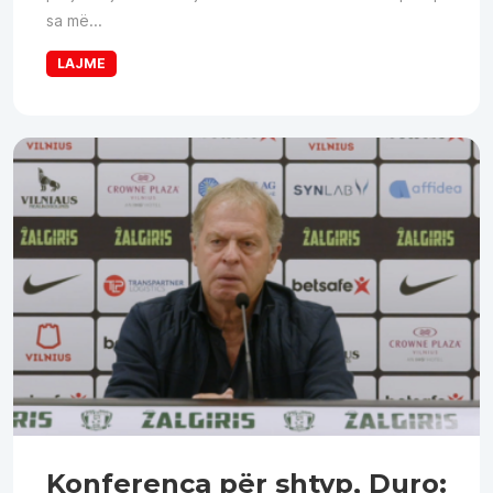
sa më...
LAJME
Konferenca për shtyp, Duro: