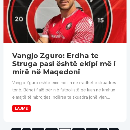
Vangjo Zguro: Erdha te
Struga pasi është ekipi më i
mirë në Maqedoni
Vangjo Zguro është emri më i ri në rradhët e skuadrës
tonë. Bëhet fjalë për një futbollistë që luan në krahun
e majtë të mbrojtjes, ndërsa te skuadra jonë vjen...
LAJME