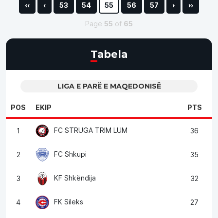
‹‹
‹
53
54
55
56
57
›
››
Page
55
of
65
Tabela
LIGA E PARË E MAQEDONISË
POS
EKIP
PTS
FC STRUGA TRIM LUM
1
36
FC Shkupi
2
35
KF Shkëndija
3
32
FK Sileks
4
27