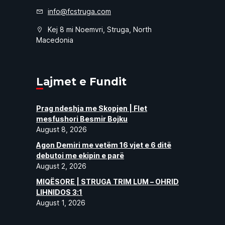
info@fcstruga.com
Kej 8 mi Noemvri, Struga, North
Macedonia
Lajmet e Fundit
Prag ndeshja me Skopjen | Flet
mesfushori Besmir Bojku
August 8, 2026
Agon Demiri me vetëm 16 vjet e 6 ditë
debutoi me ekipin e parë
August 2, 2026
MIQËSORE | STRUGA TRIM LUM – OHRID
LIHNIDOS 3:1
August 1, 2026