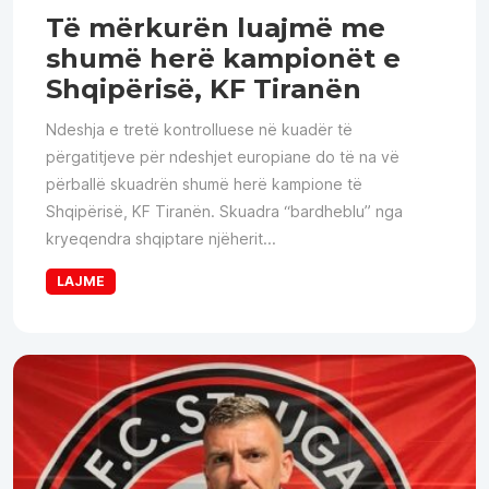
Të mërkurën luajmë me
shumë herë kampionët e
Shqipërisë, KF Tiranën
Ndeshja e tretë kontrolluese në kuadër të
përgatitjeve për ndeshjet europiane do të na vë
përballë skuadrën shumë herë kampione të
Shqipërisë, KF Tiranën. Skuadra “bardheblu” nga
kryeqendra shqiptare njëherit...
LAJME