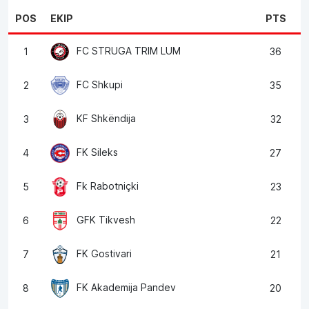
POS
EKIP
PTS
FC STRUGA TRIM LUM
1
36
FC Shkupi
2
35
KF Shkëndija
3
32
FK Sileks
4
27
Fk Rabotniçki
5
23
GFK Tikvesh
6
22
FK Gostivari
7
21
FK Akademija Pandev
8
20