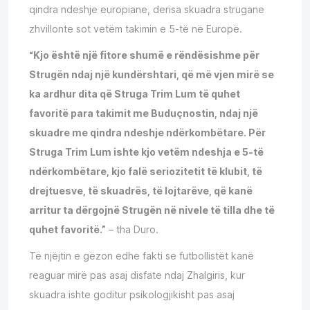
qindra ndeshje europiane, derisa skuadra strugane
zhvillonte sot vetëm takimin e 5-të në Europë.
“Kjo është një fitore shumë e rëndësishme për
Strugën ndaj një kundërshtari, që më vjen mirë se
ka ardhur dita që Struga Trim Lum të quhet
favoritë para takimit me Buduçnostin, ndaj një
skuadre me qindra ndeshje ndërkombëtare. Për
Struga Trim Lum ishte kjo vetëm ndeshja e 5-të
ndërkombëtare, kjo falë seriozitetit të klubit, të
drejtuesve, të skuadrës, të lojtarëve, që kanë
arritur ta dërgojnë Strugën në nivele të tilla dhe të
quhet favoritë.”
– tha Duro.
Të njëjtin e gëzon edhe fakti se futbollistët kanë
reaguar mirë pas asaj disfate ndaj Zhalgiris, kur
skuadra ishte goditur psikologjikisht pas asaj