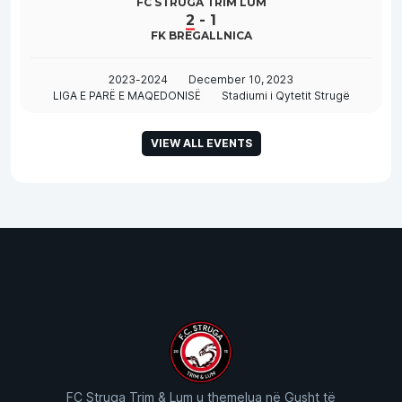
FC STRUGA TRIM LUM
2
-
1
FK BREGALLNICA
2023-2024
December 10, 2023
LIGA E PARË E MAQEDONISË
Stadiumi i Qytetit Strugë
VIEW ALL EVENTS
FC Struga Trim & Lum u themelua në Gusht të