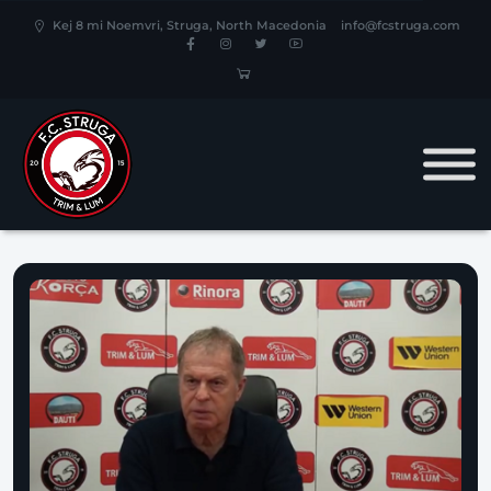
Kej 8 mi Noemvri, Struga, North Macedonia
info@fcstruga.com