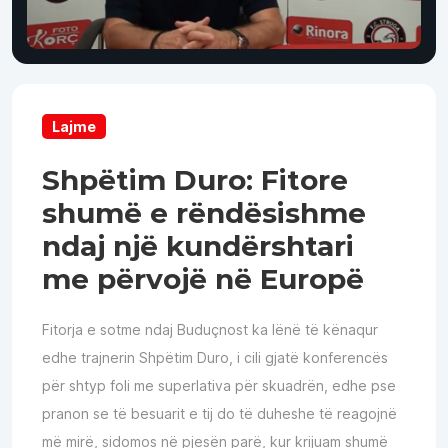
Lajme
Shpëtim Duro: Fitore
shumë e rëndësishme
ndaj një kundërshtari
me përvojë në Europë
Fitorja e sotme ndaj Buduçnost ka lënë të kënaqur
edhe trajnerin Shpëtim Duro, i cili gjatë konferencës
për shtyp foli me superlativa për skuadrën, edhe pse
pranon se të besuarit e tij do të duheshe të reagojnë
më mirë, sidomos në pjesën parë, kur krijuam shumë