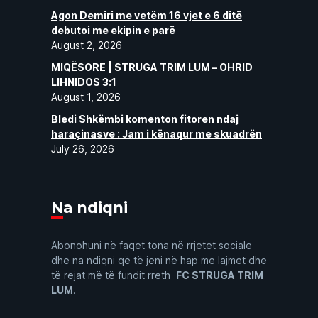
Agon Demiri me vetëm 16 vjet e 6 ditë
debutoi me ekipin e parë
August 2, 2026
MIQËSORE | STRUGA TRIM LUM – OHRID
LIHNIDOS 3:1
August 1, 2026
Bledi Shkëmbi komenton fitoren ndaj
haraçinasve : Jam i kënaqur me skuadrën
July 26, 2026
Na ndiqni
Abonohuni në faqet tona në rrjetet sociale
dhe na ndiqni që të jeni në hap me lajmet dhe
të rejat më të fundit rreth
FC STRUGA TRIM
LUM
.