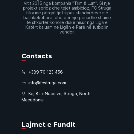
vitit 2015 nga kompania "Trim & Lum". Si një
projekt serioz dhe tejet ambicioz, FC Struga
filloi me përgatitjet sipas standardeve më
bashkëkohore, dhe për një periudhë shumë
të shkurtër kohore duke nisur nga Liga e
Katërt kaluam në Ligën e Parë në futbollin
vendor.
Contacts
+389 70 123 456
info@fcstruga.com
Kej 8 mi Noemvri, Struga, North
Macedonia
Lajmet e Fundit