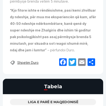
përmbysje brenda vetëm 5 minutave.
“Kjo fitore ishte e rëndësishme, pasi kemi zhvilluar
dy ndeshje, për mua me eksperiencën që kam, afër
40-50 ndeshje ndërkombëtare, kanë qenë dy
super ndeshje me Zhalgiris dhe ishim të goditur
pak psikologjikisht pas asaj përmbysje brenda 5
minutash, por skuadra sot reagoi shumë mirë,
ndaj dhe jam i lumtur”
– përfundoi Duro.
Facebook
Twitter
Email
Sh
Shpetim Duro
Tabela
LIGA E PARË E MAQEDONISË