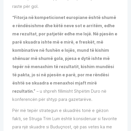
raste për gol.
“Fitorja në kompeticionet europiane është shumë
e rëndësishme dhe këtë neve sot e arritëm, edhe
me rezultat, por patjetër edhe me lojë. Në pjesën e
parë skuadra ishte më e mirë, e freskët, më
kombinative në fushën e lojës, mund të kishim
shënuar më shumë gola, pjesa e dytë ishte më
tepër në menaxhim të rezultatit, kishim mundësi
të pakta, jo si në pjesën e parë, por me rëndësi
është se skuadra e menaxhoi mjaft mirë
rezultatin.”
– u shpreh fillimisht Shpëtim Duro në
konferencën për shtyp para gazetarëve.
Për më tepër strategun e skuadrës tonë e gëzon
fakti, se Struga Trim Lum është konsideruar si favorite
para një skuadre si Buduçnost, që pas vetes ka me