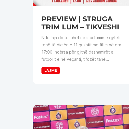
PREVIEW | STRUGA
TRIM LUM – TIKVESHI
Ndeshja do të luhet në stadiumin e qytetit
tonë të dielën e 11 gushtit me fillim në ora
17:00, ndërsa për gjithë dashamirët e
futbollit e në veçanti, tifozët tanë...
LAJME