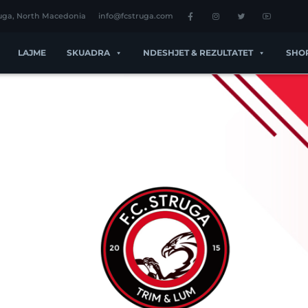
ruga, North Macedonia
info@fcstruga.com
LAJME
SKUADRA
NDESHJET & REZULTATET
SHO