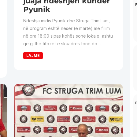
juaja ndeshjen kundër
Pyunik
Ndeshja midis Pyunik dhe Struga Trim Lum,
në program është nesër (e martë) me fillim
në ora 18:00 sipas kohës sonë lokale, ashtu
që gjithë tifozët e skuadrës tonë do...
LAJME