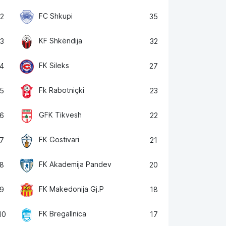
FC Shkupi
2
35
KF Shkëndija
3
32
FK Sileks
4
27
Fk Rabotniçki
5
23
GFK Tikvesh
6
22
FK Gostivari
7
21
FK Akademija Pandev
8
20
FK Makedonija Gj.P
9
18
FK Bregallnica
10
17