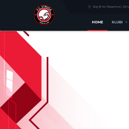
Kej 8 mi Noemvri, St
HOME
KLUBI