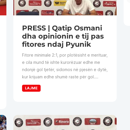
PRESS | Qatip Osmani
dha opinionin e tij pas
fitores ndaj Pyunik
Fitore minimale 2:1, por plotësisht e merituar,
e cila mund të ishte kurorëzuar edhe me
ndonjë gol tjetër, sidomos në pjesën e dytë,
kur krijuam edhe shumë raste për gol....
LAJME