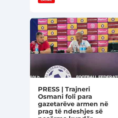
PRESS | Trajneri
Osmani foli para
gazetarëve armen në
prag të ndeshjes së