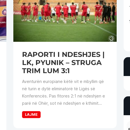
RAPORTI I NDESHJES |
LK, PYUNIK – STRUGA
TRIM LUM 3:1
Aventurën europiane këtë vit e mbyllim që
në turin e dytë eliminatorë të Ligës së
Konferencës. Pas fitores 2:1 në ndeshjen e
parë në Ohër, sot në ndeshjen e kthimit...
LAJME