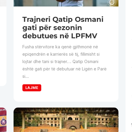
Trajneri Qatip Osmani
gati për sezonin
debutues në LPFMV
Fusha stërvitore ka qenë gjithmonë në
epiqendrën e karrierës së tij, fillimisht si
lojtar dhe tani si trajner…. Qatip Osmani
është gati për të debutuar në Ligën e Parë
si...
LAJME