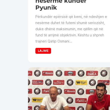
nesërme kundër
Pyunik
Përkundër epërsisë që kemi, në ndeshjen e
nesërme duhet të futemi shumë seriozisht,
duke dhënë maksimumin, me qëllim që në
fund të arrijmë objektivin. Kështu u shpreh
trajneri Qatip Osmani...
LAJME