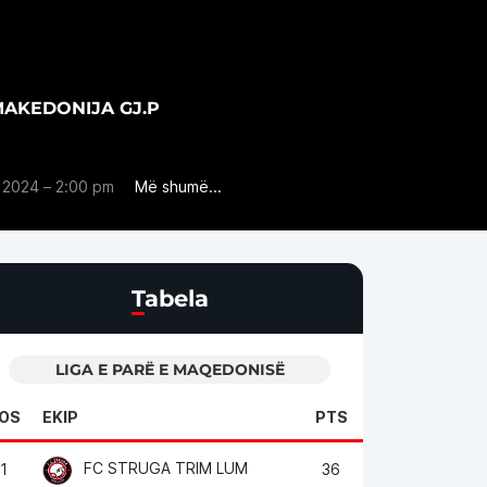
MAKEDONIJA GJ.P
 2024 – 2:00 pm
Më shumë...
Tabela
LIGA E PARË E MAQEDONISË
OS
EKIP
PTS
FC STRUGA TRIM LUM
1
36