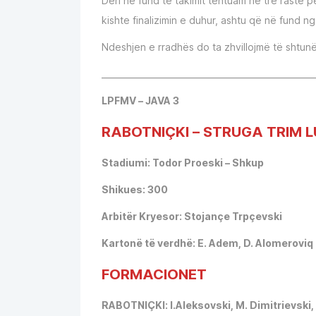
Deri në fund të takimit tentuam në tre raste p
kishte finalizimin e duhur, ashtu që në fund 
Ndeshjen e rradhës do ta zhvillojmë të shtun
__________________________________________________
LPFMV – JAVA 3
RABOTNIÇKI – STRUGA TRIM L
Stadiumi: Todor Proeski – Shkup
Shikues: 300
Arbitër Kryesor: Stojançe Trpçevski
Kartonë të verdhë: E. Adem, D. Alomeroviq 
FORMACIONET
RABOTNIÇKI: I.Aleksovski, M. Dimitrievski, 