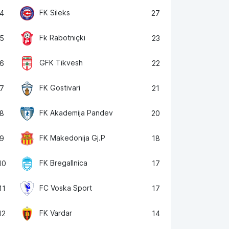
FK Sileks
4
27
Fk Rabotniçki
5
23
GFK Tikvesh
6
22
FK Gostivari
7
21
FK Akademija Pandev
8
20
FK Makedonija Gj.P
9
18
FK Bregallnica
10
17
FC Voska Sport
11
17
FK Vardar
12
14