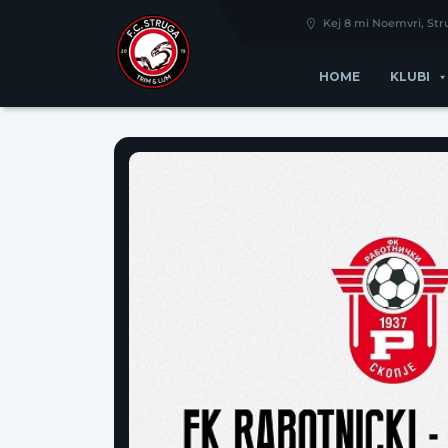
Kej 8 mi Noemvri, St
HOME
KLUBI