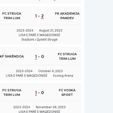
FC STRUGA
FK AKADEMIJA
1
-
2
TRIM LUM
PANDEV
2023-2024
August 21, 2023
LIGA E PARË E MAQEDONISË
Stadiumi i Qytetit Strugë
FC STRUGA
1
-
0
KF SHKËNDIJA
TRIM LUM
2023-2024
October 4, 2023
LIGA E PARË E MAQEDONISË
Ecolog Arena
FC STRUGA
FC VOSKA
1
-
0
TRIM LUM
SPORT
2023-2024
November 26, 2023
LIGA E PARË E MAQEDONISË