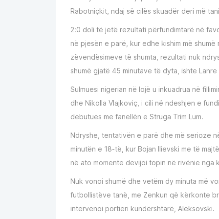
Rabotniçkit, ndaj së cilës skuadër deri më ta
2:0 doli të jetë rezultati përfundimtarë në fa
në pjesën e parë, kur edhe kishim më shumë 
zëvendësimeve të shumta, rezultati nuk ndrys
shumë gjatë 45 minutave të dyta, ishte Lanre
Sulmuesi nigerian në lojë u inkuadrua në filli
dhe Nikolla Vlajkoviç, i cili në ndeshjen e fun
debutues me fanellën e Struga Trim Lum.
Ndryshe, tentativën e parë dhe më serioze në
minutën e 18-të, kur Bojan Ilievski me të majtë
në ato momente devijoi topin në rivënie nga 
Nuk vonoi shumë dhe vetëm dy minuta më vonë
futbollistëve tanë, me Zenkun që kërkonte br
intervenoi portieri kundërshtarë, Aleksovski.