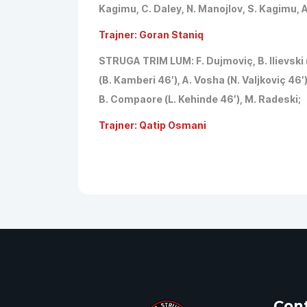
Kagimu, C. Daley, N. Manojlov, S. Kagimu, 
Trajner: Goran Staniq
STRUGA TRIM LUM: F. Dujmoviç, B. Ilievski (
(B. Kamberi 46′), A. Vosha (N. Valjkoviç 46′
B. Compaore (L. Kehinde 46′), M. Radeski;
Trajner: Qatip Osmani
Con