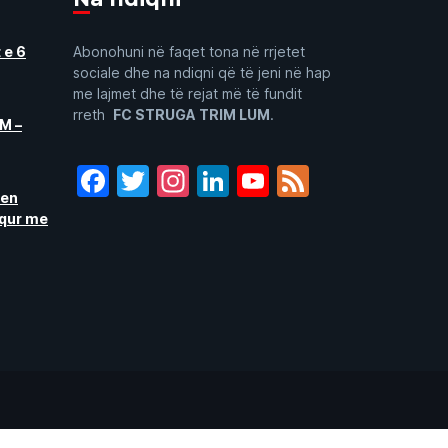
 e 6
Abonohuni në faqet tona në rrjetet
sociale dhe na ndiqni që të jeni në hap
me lajmet dhe të rejat më të fundit
rreth
FC STRUGA TRIM LUM
.
M –
Facebook
Twitter
Instagram
LinkedIn
YouTube
Feed
ren
aqur me