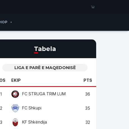
HOP
Tabela
LIGA E PARË E MAQEDONISË
OS
EKIP
PTS
FC STRUGA TRIM LUM
1
36
FC Shkupi
2
35
KF Shkëndija
3
32