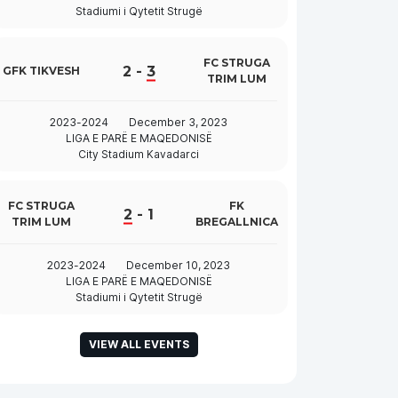
Stadiumi i Qytetit Strugë
FC STRUGA
2
-
3
GFK TIKVESH
TRIM LUM
2023-2024
December 3, 2023
LIGA E PARË E MAQEDONISË
City Stadium Kavadarci
FC STRUGA
FK
2
-
1
TRIM LUM
BREGALLNICA
2023-2024
December 10, 2023
LIGA E PARË E MAQEDONISË
Stadiumi i Qytetit Strugë
VIEW ALL EVENTS