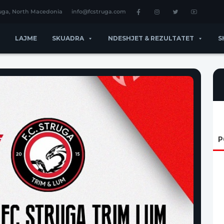
ruga, North Macedonia
info@fcstruga.com
LAJME
SKUADRA
NDESHJET & REZULTATET
S
P