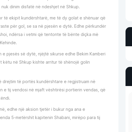
ni nuk dinim disfatë në ndeshjet në Shkup.
vor të ekipit kundërshtarë, me të dy golat e shënuar që
raste për gol, se sa në pjesën e dytë. Edhe përkundër
hoi, ndërsa i vetmi që tentonte të bënte diçka më
 Kehinde.
min e pjesës së dytë, njëjtë sikurse edhe Bekim Kamberi
dit këtu në Shkup kishte arritur të shënojë golin
 drejtim të portës kundërshtare e regjistruam në
n e tij vendosi në mjaft vështirësi portierin vendas, që
këndi.
, edhe një aksion tjetër i bukur nga ana e
enda 5-metërshit kapitenin Shabani, mirëpo para tij