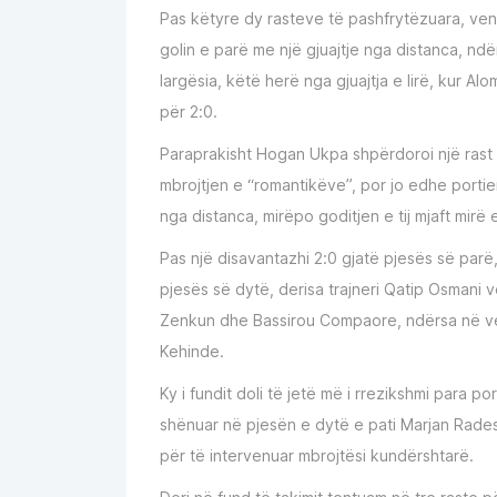
Pas këtyre dy rasteve të pashfrytëzuara, ve
golin e parë me një gjuajtje nga distanca, ndë
largësia, këtë herë nga gjuajtja e lirë, kur A
për 2:0.
Paraprakisht Hogan Ukpa shpërdoroi një rast të
mbrojtjen e “romantikëve”, por jo edhe portie
nga distanca, mirëpo goditjen e tij mjaft mirë 
Pas një disavantazhi 2:0 gjatë pjesës së parë
pjesës së dytë, derisa trajneri Qatip Osmani 
Zenkun dhe Bassirou Compaore, ndërsa në ven
Kehinde.
Ky i fundit doli të jetë më i rrezikshmi para p
shënuar në pjesën e dytë e pati Marjan Radeski,
për të intervenuar mbrojtësi kundërshtarë.