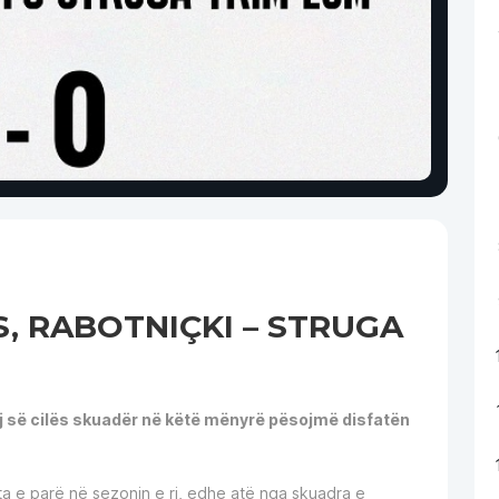
S, RABOTNIÇKI – STRUGA
aj së cilës skuadër në këtë mënyrë pësojmë disfatën
ta e parë në sezonin e ri, edhe atë nga skuadra e