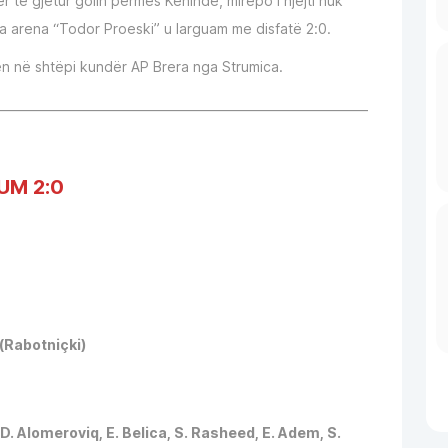
ër të gjetur golin përmes Kehinde, mirëpo i njëjti nuk
nga arena “Todor Proeski” u larguam me disfatë 2:0.
ën në shtëpi kundër AP Brera nga Strumica.
______________________________________________________________
UM 2:0
(Rabotniçki)
D. Alomeroviq, E. Belica, S. Rasheed, E. Adem, S.