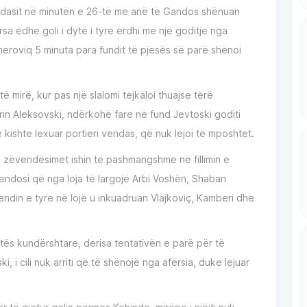
ndasit në minutën e 26-të me anë të Gandos shënuan
rsa edhe goli i dytë i tyre erdhi me një goditje nga
lomeroviq 5 minuta para fundit të pjesës së parë shënoi
 mirë, kur pas një slalomi tejkaloi thuajse tërë
rin Aleksovski, ndërkohë fare në fund Jevtoski goditi
e kishte lexuar portieri vendas, që nuk lejoi të mposhtet.
, zëvendësimet ishin të pashmangshme në fillimin e
vendosi që nga loja të largojë Arbi Voshën, Shaban
din e tyre në lojë u inkuadruan Vlajkoviç, Kamberi dhe
ortës kundërshtare, derisa tentativën e parë për të
 i cili nuk arriti që të shënojë nga afërsia, duke lejuar