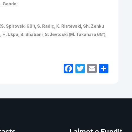
A. Gando;
S. Spirovski 68′), S. Radiç, K. Ristevski, Sh. Zenku
), H. Ukpa, B. Shabani, S. Jevtoski (M. Takahara 68′),
Facebook
Twitter
Email
Shar
tacts
Lajmet e Fundit