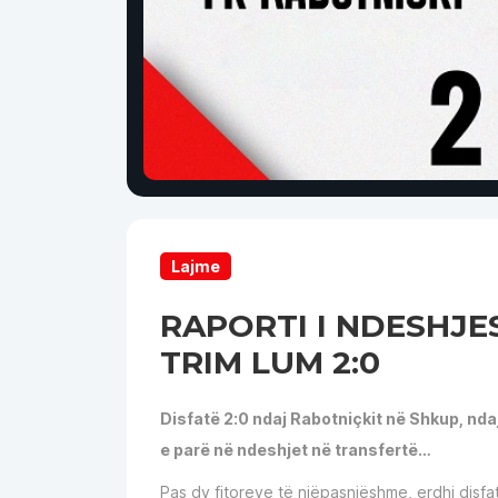
Lajme
RAPORTI I NDESHJE
TRIM LUM 2:0
Disfatë 2:0 ndaj Rabotniçkit në Shkup, nd
e parë në ndeshjet në transfertë…
Pas dy fitoreve të njëpasnjëshme, erdhi disfa