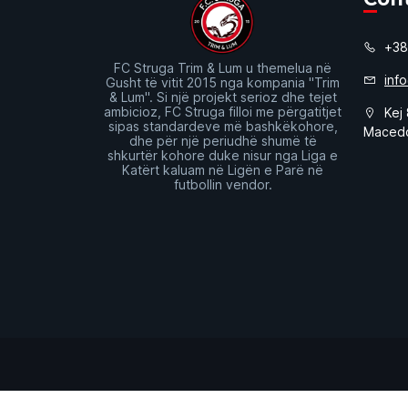
+38
FC Struga Trim & Lum u themelua në
inf
Gusht të vitit 2015 nga kompania "Trim
& Lum". Si një projekt serioz dhe tejet
ambicioz, FC Struga filloi me përgatitjet
Kej 
sipas standardeve më bashkëkohore,
Maced
dhe për një periudhë shumë të
shkurtër kohore duke nisur nga Liga e
Katërt kaluam në Ligën e Parë në
futbollin vendor.