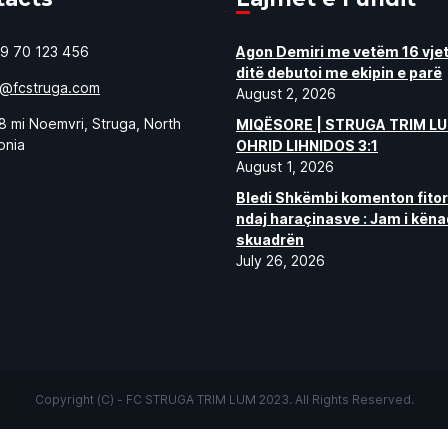
9 70 123 456
Agon Demiri me vetëm 16 vjet
ditë debutoi me ekipin e parë
o@fcstruga.com
August 2, 2026
8 mi Noemvri, Struga, North
MIQËSORE | STRUGA TRIM LU
onia
OHRID LIHNIDOS 3:1
August 1, 2026
Bledi Shkëmbi komenton fito
ndaj haraçinasve : Jam i kën
skuadrën
July 26, 2026
Copyright (C) - FC STRUGA TRIM LUM 2023. All Rights Reserved.