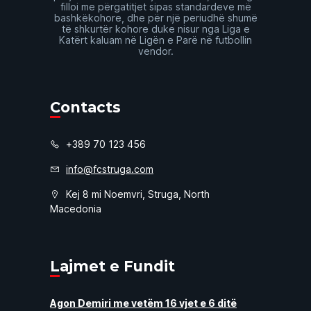
filloi me përgatitjet sipas standardeve më
bashkëkohore, dhe për një periudhë shumë
të shkurtër kohore duke nisur nga Liga e
Katërt kaluam në Ligën e Parë në futbollin
vendor.
Contacts
+389 70 123 456
info@fcstruga.com
Kej 8 mi Noemvri, Struga, North
Macedonia
Lajmet e Fundit
Agon Demiri me vetëm 16 vjet e 6 ditë