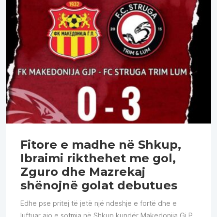
Fitore e madhe në Shkup,
Ibraimi rikthehet me gol,
Zguro dhe Mazrekaj
shënojnë golat debutues
Edhe pse pritej të jetë një ndeshje e fortë dhe e
luftuar ajo e sotmja në Shkup kundër Makedonija Gj.P,