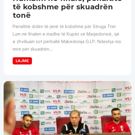
të kobshme për skuadrën
tonë
Penaltitë dolën të jenë të kobshme për Struga Trim
Lum në finalen e madhe të Kupës së Maqedonisë, që
e zhvilluam sot përballë Makedonija GJ.P. Ndeshja nisi
mirë për skuadrën...
LAJME