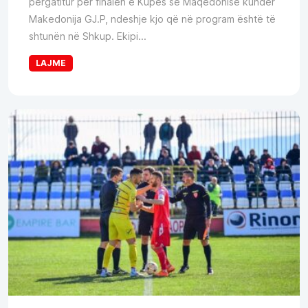
përgatitur për finalen e Kupës së Maqedonisë kundër
Makedonija GJ.P, ndeshje kjo që në program është të
shtunën në Shkup. Ekipi...
LAJME