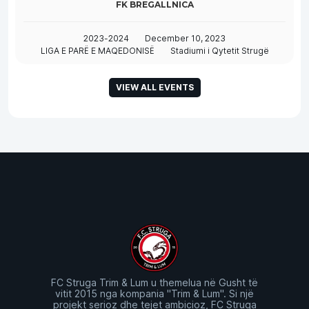
FK BREGALLNICA
2023-2024
December 10, 2023
LIGA E PARË E MAQEDONISË
Stadiumi i Qytetit Strugë
VIEW ALL EVENTS
FC Struga Trim & Lum u themelua në Gusht të
vitit 2015 nga kompania "Trim & Lum". Si një
projekt serioz dhe tejet ambicioz, FC Struga