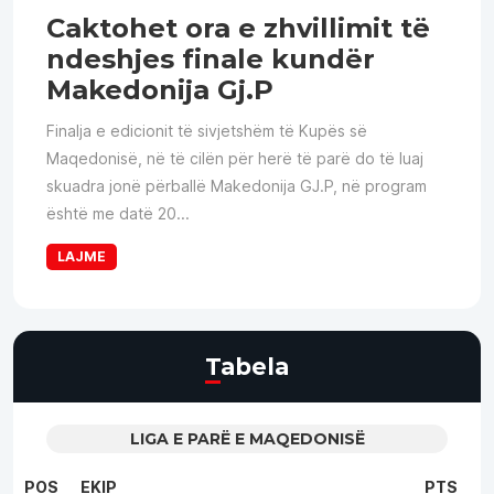
Caktohet ora e zhvillimit të
ndeshjes finale kundër
Makedonija Gj.P
Finalja e edicionit të sivjetshëm të Kupës së
Maqedonisë, në të cilën për herë të parë do të luaj
skuadra jonë përballë Makedonija GJ.P, në program
është me datë 20...
LAJME
Tabela
LIGA E PARË E MAQEDONISË
POS
EKIP
PTS