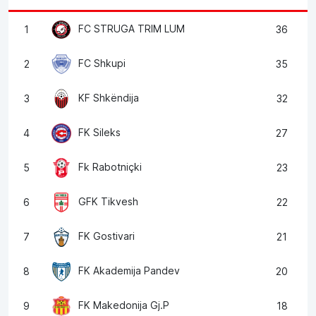
FC STRUGA TRIM LUM
1
36
FC Shkupi
2
35
KF Shkëndija
3
32
FK Sileks
4
27
Fk Rabotniçki
5
23
GFK Tikvesh
6
22
FK Gostivari
7
21
FK Akademija Pandev
8
20
FK Makedonija Gj.P
9
18