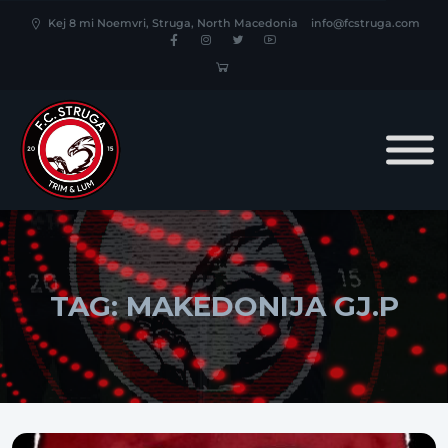
Kej 8 mi Noemvri, Struga, North Macedonia
info@fcstruga.com
TAG:
MAKEDONIJA GJ.P