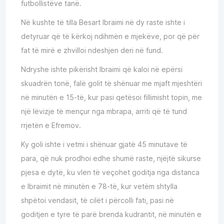
futbollistëve tanë.
Në kushte të tilla Besart Ibraimi në dy raste ishte i
detyruar që të kërkoj ndihmën e mjekëve, por që për
fat të mirë e zhvilloi ndeshjen deri në fund.
Ndryshe ishte pikërisht Ibraimi që kaloi në epërsi
skuadrën tonë, falë golit të shënuar me mjaft mjeshtëri
në minutën e 15-të, kur pasi qetësoi fillimisht topin, me
një lëvizje të mençur nga mbrapa, arriti që të tund
rrjetën e Efremov.
Ky goli ishte i vetmi i shënuar gjatë 45 minutave të
para, që nuk prodhoi edhe shumë raste, njëjtë sikurse
pjesa e dytë, ku vlen të veçohet goditja nga distanca
e Ibraimit në minutën e 78-të, kur vetëm shtylla
shpëtoi vendasit, të cilët i përcolli fati, pasi në
goditjen e tyre të parë brenda kudrantit, në minutën e