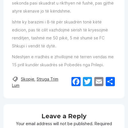
sekonda pasi skuadrat u rikthyen në fushë, pas gjithë
atyre skenave jo të këndshme.
Ishte ky barazimi i 8-të për skuadrën tonë këtë
edicion, pas të cilit vazhdojmë sërish të kryesojmë
renditjen, tashmë me 50 pikë, 5 më shumë se FC
Shkupi i vendit të dytë.
Ndeshjen e rradhës e zhvillojmë në terren vendas me
15 prill kundër skuadrës së Pobedës nga Prilepi.
Facebook
Twitter
Email
Sh
Skopje
,
Struga Trim
Lum
Leave a Reply
Your email address will not be published.
Required