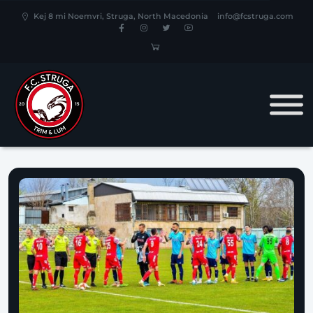
Kej 8 mi Noemvri, Struga, North Macedonia
info@fcstruga.com