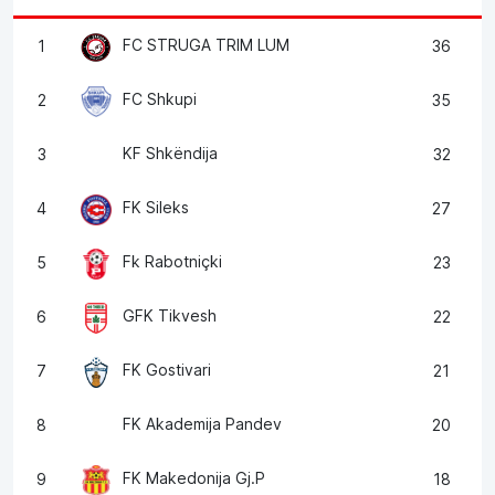
FC STRUGA TRIM LUM
1
36
FC Shkupi
2
35
KF Shkëndija
3
32
FK Sileks
4
27
Fk Rabotniçki
5
23
GFK Tikvesh
6
22
FK Gostivari
7
21
FK Akademija Pandev
8
20
FK Makedonija Gj.P
9
18