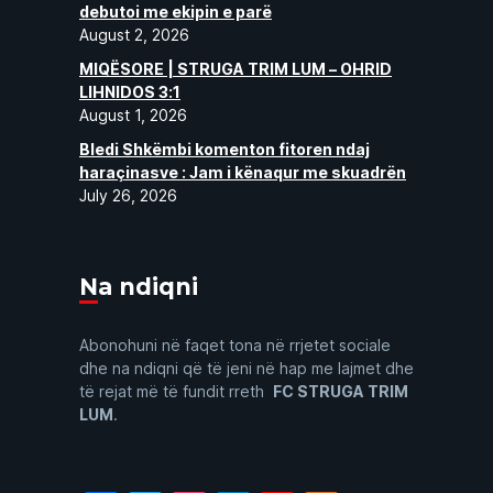
debutoi me ekipin e parë
August 2, 2026
MIQËSORE | STRUGA TRIM LUM – OHRID
LIHNIDOS 3:1
August 1, 2026
Bledi Shkëmbi komenton fitoren ndaj
haraçinasve : Jam i kënaqur me skuadrën
July 26, 2026
Na ndiqni
Abonohuni në faqet tona në rrjetet sociale
dhe na ndiqni që të jeni në hap me lajmet dhe
të rejat më të fundit rreth
FC STRUGA TRIM
LUM
.