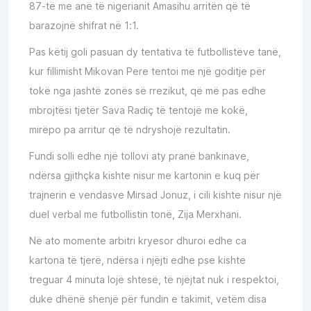
87-të me anë të nigerianit Amasihu arritën që të
barazojnë shifrat në 1:1.
Pas këtij goli pasuan dy tentativa të futbollistëve tanë,
kur fillimisht Mikovan Pere tentoi me një goditje për
tokë nga jashtë zonës së rrezikut, që më pas edhe
mbrojtësi tjetër Sava Radiç të tentojë me kokë,
mirëpo pa arritur që të ndryshojë rezultatin.
Fundi solli edhe një tollovi aty pranë bankinave,
ndërsa gjithçka kishte nisur me kartonin e kuq për
trajnerin e vendasve Mirsad Jonuz, i cili kishte nisur një
duel verbal me futbollistin tonë, Zija Merxhani.
Në ato momente arbitri kryesor dhuroi edhe ca
kartona të tjerë, ndërsa i njëjti edhe pse kishte
treguar 4 minuta lojë shtesë, të njëjtat nuk i respektoi,
duke dhënë shenjë për fundin e takimit, vetëm disa