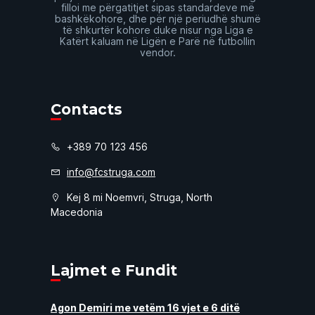
filloi me përgatitjet sipas standardeve më
bashkëkohore, dhe për një periudhë shumë
të shkurtër kohore duke nisur nga Liga e
Katërt kaluam në Ligën e Parë në futbollin
vendor.
Contacts
+389 70 123 456
info@fcstruga.com
Kej 8 mi Noemvri, Struga, North
Macedonia
Lajmet e Fundit
Agon Demiri me vetëm 16 vjet e 6 ditë