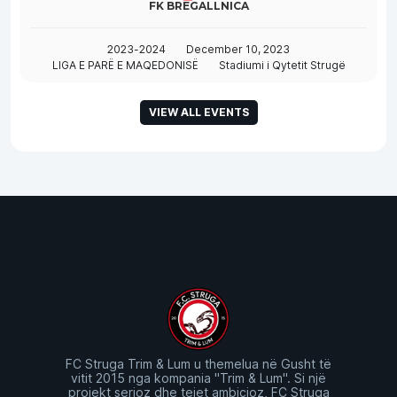
FK BREGALLNICA
2023-2024
December 10, 2023
LIGA E PARË E MAQEDONISË
Stadiumi i Qytetit Strugë
VIEW ALL EVENTS
FC Struga Trim & Lum u themelua në Gusht të
vitit 2015 nga kompania "Trim & Lum". Si një
projekt serioz dhe tejet ambicioz, FC Struga