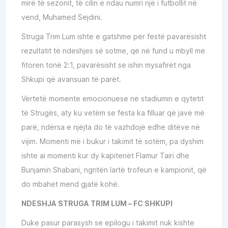
mirë të sezonit, të cilin e ndau numri një i futbollit në
vend, Muhamed Sejdini.
Struga Trim Lum ishte e gatshme për festë pavarësisht
rezultatit të ndeshjes së sotme, që në fund u mbyll me
fitoren tonë 2:1, pavarësisht se ishin mysafirët nga
Shkupi që avansuan të parët.
Vërtetë momente emocionuese në stadiumin e qytetit
të Strugës, aty ku vetëm se festa ka filluar që javë më
parë, ndërsa e njëjta do të vazhdojë edhe ditëve në
vijim. Momenti më i bukur i takimit të sotëm, pa dyshim
ishte ai momenti kur dy kapitenët Flamur Tairi dhe
Bunjamin Shabani, ngritën lartë trofeun e kampionit, që
do mbahet mend gjatë kohë.
NDESHJA STRUGA TRIM LUM – FC SHKUPI
Duke pasur parasysh se epilogu i takimit nuk kishte