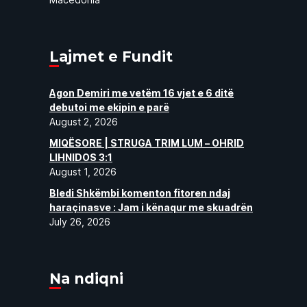
Lajmet e Fundit
Agon Demiri me vetëm 16 vjet e 6 ditë
debutoi me ekipin e parë
August 2, 2026
MIQËSORE | STRUGA TRIM LUM – OHRID
LIHNIDOS 3:1
August 1, 2026
Bledi Shkëmbi komenton fitoren ndaj
haraçinasve : Jam i kënaqur me skuadrën
July 26, 2026
Na ndiqni