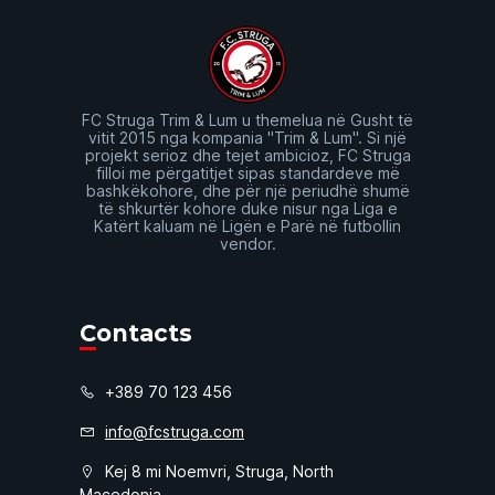
FC Struga Trim & Lum u themelua në Gusht të
vitit 2015 nga kompania "Trim & Lum". Si një
projekt serioz dhe tejet ambicioz, FC Struga
filloi me përgatitjet sipas standardeve më
bashkëkohore, dhe për një periudhë shumë
të shkurtër kohore duke nisur nga Liga e
Katërt kaluam në Ligën e Parë në futbollin
vendor.
Contacts
+389 70 123 456
info@fcstruga.com
Kej 8 mi Noemvri, Struga, North
Macedonia