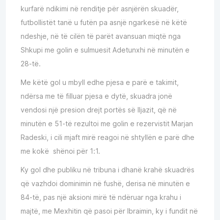
kurfarë ndikimi në renditje për asnjërën skuadër,
futbollistët tanë u futën pa asnjë ngarkesë në këtë
ndeshje, në të cilën të parët avansuan miqtë nga
Shkupi me golin e sulmuesit Adetunxhi në minutën e
28-të.
Me këtë gol u mbyll edhe pjesa e parë e takimit,
ndërsa me të filluar pjesa e dytë, skuadra jonë
vendosi një presion drejt portës së Iljazit, që në
minutën e 51-të rezultoi me golin e rezervistit Marjan
Radeski, i cili mjaft mirë reagoi në shtyllën e parë dhe
me kokë shënoi për 1:1.
Ky gol dhe publiku në tribuna i dhanë krahë skuadrës
që vazhdoi dominimin në fushë, derisa në minutën e
84-të, pas një aksioni mirë të ndëruar nga krahu i
majtë, me Mexhitin që pasoi për Ibraimin, ky i fundit në