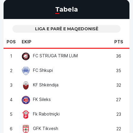
Tabela
LIGA E PARË E MAQEDONISË
POS
EKIP
PTS
FC STRUGA TRIM LUM
1
36
FC Shkupi
2
35
KF Shkëndija
3
32
FK Sileks
4
27
Fk Rabotniçki
5
23
GFK Tikvesh
6
22