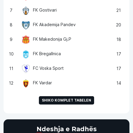
FK Gostivari
7
21
FK Akademija Pandev
8
20
FK Makedonija Gj.P
9
18
FK Bregallnica
10
17
FC Voska Sport
11
17
FK Vardar
12
14
SHIKO KOMPLET TABELEN
Ndeshja e Radhës