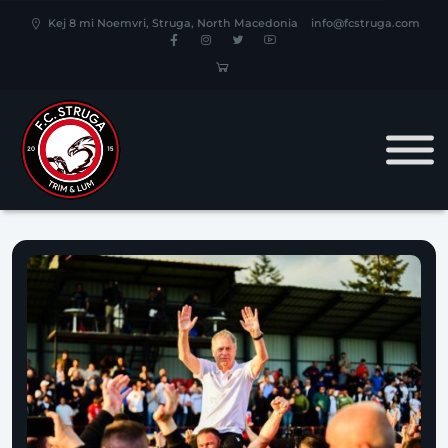
Kej 8 mi Noemvri, Struga, North Macedonia
info@fcstruga.com