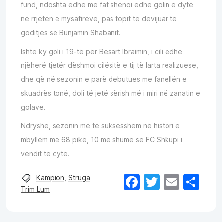
fund, ndoshta edhe me fat shënoi edhe golin e dytë
në rrjetën e mysafirëve, pas topit të devijuar të
goditjes së Bunjamin Shabanit.
Ishte ky goli i 19-të për Besart Ibraimin, i cili edhe
njëherë tjetër dëshmoi cilësitë e tij të larta realizuese,
dhe që në sezonin e parë debutues me fanellën e
skuadrës tonë, doli të jetë sërish më i miri në zanatin e
golave.
Ndryshe, sezonin më të suksesshëm në histori e
mbyllëm me 68 pikë, 10 më shumë se FC Shkupi i
vendit të dytë.
Facebook
Twitter
Email
Sh
Kampion
,
Struga
Trim Lum