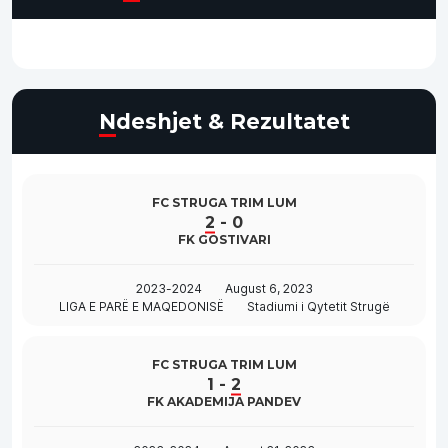
Ndeshjet & Rezultatet
FC STRUGA TRIM LUM
2
-
0
FK GOSTIVARI
2023-2024
August 6, 2023
LIGA E PARË E MAQEDONISË
Stadiumi i Qytetit Strugë
FC STRUGA TRIM LUM
1
-
2
FK AKADEMIJA PANDEV