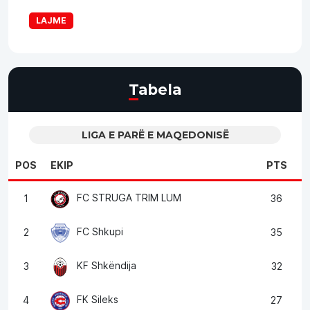
LAJME
Tabela
LIGA E PARË E MAQEDONISË
POS
EKIP
PTS
FC STRUGA TRIM LUM
1
36
FC Shkupi
2
35
KF Shkëndija
3
32
FK Sileks
4
27