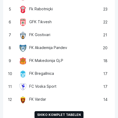
Fk Rabotniçki
5
23
GFK Tikvesh
6
22
FK Gostivari
7
21
FK Akademija Pandev
8
20
FK Makedonija Gj.P
9
18
FK Bregallnica
10
17
FC Voska Sport
11
17
FK Vardar
12
14
SHIKO KOMPLET TABELEN