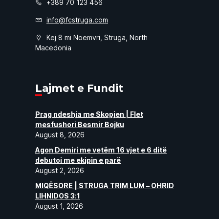
+389 70 123 456
info@fcstruga.com
Kej 8 mi Noemvri, Struga, North
Macedonia
Lajmet e Fundit
Prag ndeshja me Skopjen | Flet
mesfushori Besmir Bojku
August 8, 2026
Agon Demiri me vetëm 16 vjet e 6 ditë
debutoi me ekipin e parë
August 2, 2026
MIQËSORE | STRUGA TRIM LUM – OHRID
LIHNIDOS 3:1
August 1, 2026