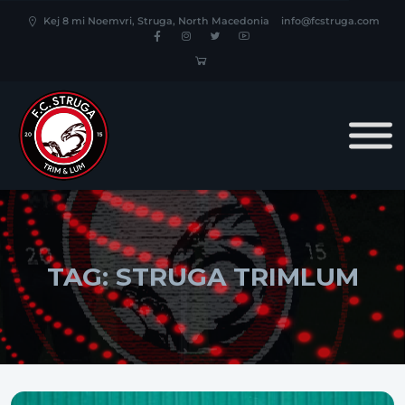
Kej 8 mi Noemvri, Struga, North Macedonia
info@fcstruga.com
TAG:
STRUGA TRIMLUM