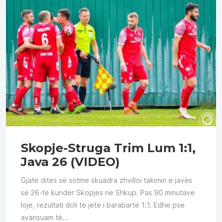
Skopje-Struga Trim Lum 1:1,
Java 26 (VIDEO)
Gjatë ditës së sotme skuadra zhvilloi takimin e javës
së 26-të kundër Skopjes në Shkup. Pas 90 minutave
lojë, rezultati doli të jetë i barabartë 1:1. Edhe pse
avansuam të...