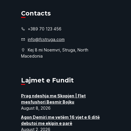
Contacts
+389 70 123 456
info@fcstruga.com
Kej 8 mi Noemvri, Struga, North
Macedonia
Lajmet e Fundit
Prag ndeshja me Skopjen | Flet
mesfushori Besmir Bojku
August 8, 2026
Agon Demiri me vetëm 16 vjet e 6 ditë
debutoi me ekipin e parë
August 2, 2026