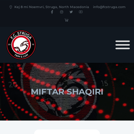
Kej 8 mi Noemvri, Struga, North Macedonia
info@fcstruga.com
MIFTAR SHAQIRI