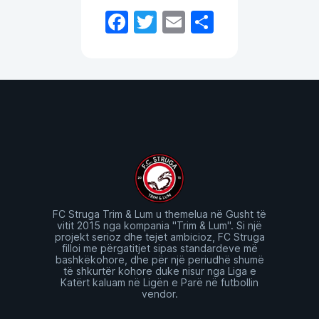
Facebook
Twitter
Email
Share
FC Struga Trim & Lum u themelua në Gusht të
vitit 2015 nga kompania "Trim & Lum". Si një
projekt serioz dhe tejet ambicioz, FC Struga
filloi me përgatitjet sipas standardeve më
bashkëkohore, dhe për një periudhë shumë
të shkurtër kohore duke nisur nga Liga e
Katërt kaluam në Ligën e Parë në futbollin
vendor.