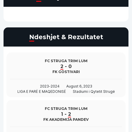
Ndeshjet & Rezultatet
FC STRUGA TRIM LUM
2
-
0
FK GOSTIVARI
2023-2024
August 6, 2023
LIGA E PARË E MAQEDONISË
Stadiumi i Qytetit Strugë
FC STRUGA TRIM LUM
1
-
2
FK AKADEMIJA PANDEV