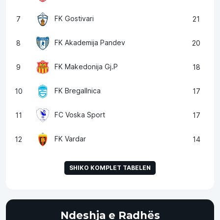
FK Gostivari
7
21
FK Akademija Pandev
8
20
FK Makedonija Gj.P
9
18
FK Bregallnica
10
17
FC Voska Sport
11
17
FK Vardar
12
14
SHIKO KOMPLET TABELEN
Ndeshja e Radhës