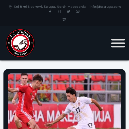
Kej 8 mi Noemvri, Struga, North Macedonia
info@fcstruga.com