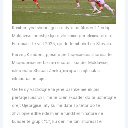
Kamberi ynë shënoi golin e dytë në fitoren 2:1 ndaj
Moldavisë, ndeshje kjo e vlefshme për eliminatoret e
Europianit të vitit 2025, që do të mbahet në Sllovaki.
Përveç Kamberit, pjesë e përfaqësueses shpresa të
Maqedonisë në takimin e sotëm kundër Moldavisë,
ishte edhe Shaban Zenku, mirëpo i njëjti nuk u
inkuadrua në lojë.
Që të dy vazhdojnë të jenë bashkë me ekipin
përfaqësues U21, me të cilën skuadër do të udhëtojnë
drejt Gjeorgjisë, aty ku me datë 15 tetor do të
zhvillojnë edhe ndeshjen e fundit eliminatore në
kuadër të grupit “C”, ku deri më tani shpresat e