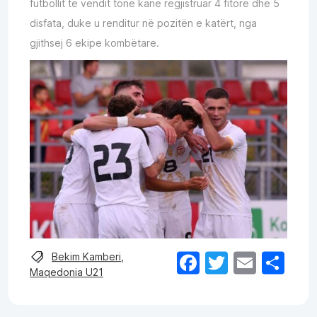
futbollit të vendit tonë kanë regjistruar 4 fitore dhe 5
disfata, duke u renditur në pozitën e katërt, nga
gjithsej 6 ekipe kombëtare.
Facebook
Twitter
Email
Sh
Bekim Kamberi
,
Maqedonia U21