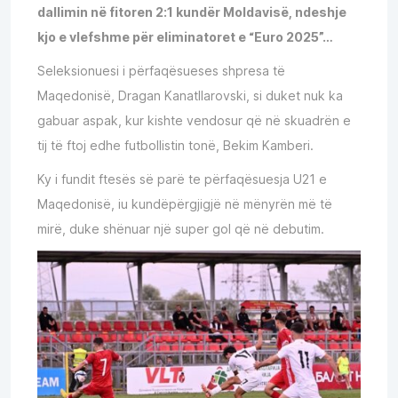
dallimin në fitoren 2:1 kundër Moldavisë, ndeshje
kjo e vlefshme për eliminatoret e “Euro 2025”…
Seleksionuesi i përfaqësueses shpresa të
Maqedonisë, Dragan Kanatllarovski, si duket nuk ka
gabuar aspak, kur kishte vendosur që në skuadrën e
tij të ftoj edhe futbollistin tonë, Bekim Kamberi.
Ky i fundit ftesës së parë te përfaqësuesja U21 e
Maqedonisë, iu kundëpërgjigjë në mënyrën më të
mirë, duke shënuar një super gol që në debutim.