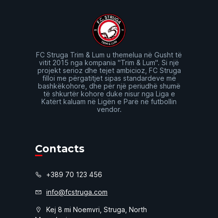
FC Struga Trim & Lum u themelua në Gusht të
vitit 2015 nga kompania "Trim & Lum". Si një
projekt serioz dhe tejet ambicioz, FC Struga
filloi me përgatitjet sipas standardeve më
bashkëkohore, dhe për një periudhë shumë
të shkurtër kohore duke nisur nga Liga e
Katërt kaluam në Ligën e Parë në futbollin
vendor.
Contacts
+389 70 123 456
info@fcstruga.com
Kej 8 mi Noemvri, Struga, North