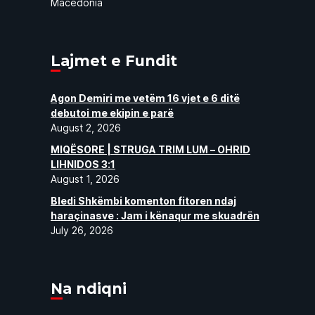
Macedonia
Lajmet e Fundit
Agon Demiri me vetëm 16 vjet e 6 ditë
debutoi me ekipin e parë
August 2, 2026
MIQËSORE | STRUGA TRIM LUM – OHRID
LIHNIDOS 3:1
August 1, 2026
Bledi Shkëmbi komenton fitoren ndaj
haraçinasve : Jam i kënaqur me skuadrën
July 26, 2026
Na ndiqni