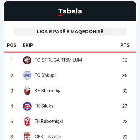
Tabela
LIGA E PARË E MAQEDONISË
POS
EKIP
PTS
FC STRUGA TRIM LUM
1
36
FC Shkupi
2
35
KF Shkëndija
3
32
FK Sileks
4
27
Fk Rabotniçki
5
23
GFK Tikvesh
6
22