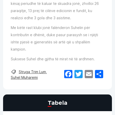
kësaj periudhe të kaluar te skuadra jonë, zhvilloi 26
paraqitje, 13 prej të cilëve edicionin e fundit, ku
realizoi edhe 3 gola dhe 3 asistime.
Me këtë rast klubi jonë falënderon Suhelin për
kontributin e dhënë, duke pasur parasysh se i njëjti
ishte pjesë e gjeneratës së artë që u shpallëm
kampion.
Suksese Suhel dhe gjitha të mirat në të ardhmen.
Facebook
Twitter
Email
Sh
Struga Trim Lum
,
Suhel Muharemi
Tabela