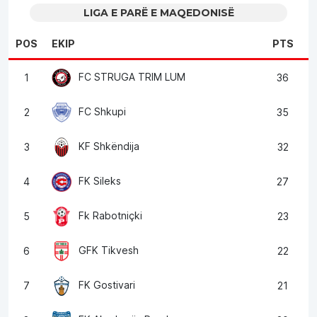
LIGA E PARË E MAQEDONISË
POS
EKIP
PTS
FC STRUGA TRIM LUM
1
36
FC Shkupi
2
35
KF Shkëndija
3
32
FK Sileks
4
27
Fk Rabotniçki
5
23
GFK Tikvesh
6
22
FK Gostivari
7
21