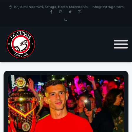
Kej 8 mi Noemvri, Struga, North Macedonia
info@fcstruga.com