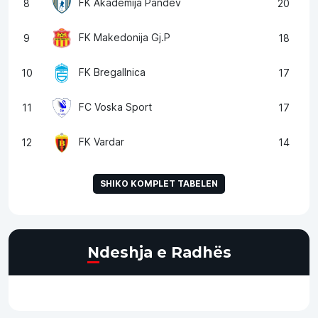
FK Akademija Pandev
8
20
FK Makedonija Gj.P
9
18
FK Bregallnica
10
17
FC Voska Sport
11
17
FK Vardar
12
14
SHIKO KOMPLET TABELEN
Ndeshja e Radhës