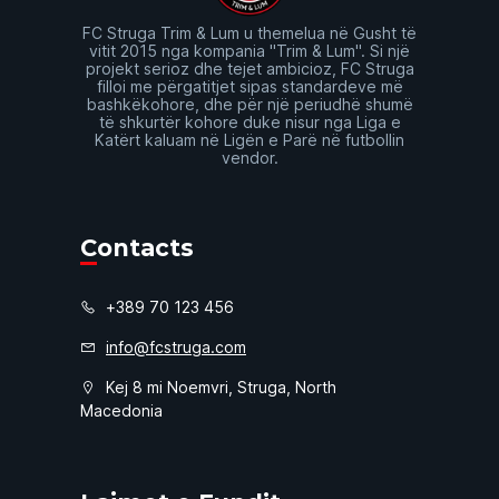
FC Struga Trim & Lum u themelua në Gusht të
vitit 2015 nga kompania "Trim & Lum". Si një
projekt serioz dhe tejet ambicioz, FC Struga
filloi me përgatitjet sipas standardeve më
bashkëkohore, dhe për një periudhë shumë
të shkurtër kohore duke nisur nga Liga e
Katërt kaluam në Ligën e Parë në futbollin
vendor.
Contacts
+389 70 123 456
info@fcstruga.com
Kej 8 mi Noemvri, Struga, North
Macedonia