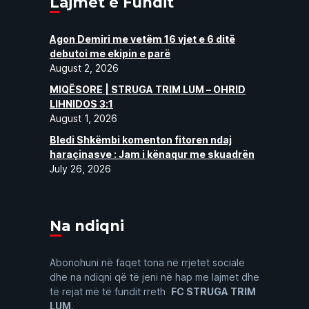
Lajmet e Fundit
Agon Demiri me vetëm 16 vjet e 6 ditë
debutoi me ekipin e parë
August 2, 2026
MIQËSORE | STRUGA TRIM LUM – OHRID
LIHNIDOS 3:1
August 1, 2026
Bledi Shkëmbi komenton fitoren ndaj
haraçinasve : Jam i kënaqur me skuadrën
July 26, 2026
Na ndiqni
Abonohuni në faqet tona në rrjetet sociale
dhe na ndiqni që të jeni në hap me lajmet dhe
të rejat më të fundit rreth
FC STRUGA TRIM
LUM
.