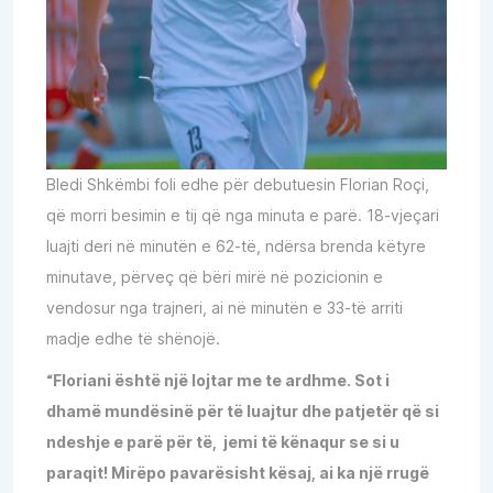
Bledi Shkëmbi foli edhe për debutuesin Florian Roçi,
që morri besimin e tij që nga minuta e parë. 18-vjeçari
luajti deri në minutën e 62-të, ndërsa brenda këtyre
minutave, përveç që bëri mirë në pozicionin e
vendosur nga trajneri, ai në minutën e 33-të arriti
madje edhe të shënojë.
“Floriani është një lojtar me te ardhme. Sot i
dhamë mundësinë për të luajtur dhe patjetër që si
ndeshje e parë për të, jemi të kënaqur se si u
paraqit! Mirëpo pavarësisht kësaj, ai ka një rrugë