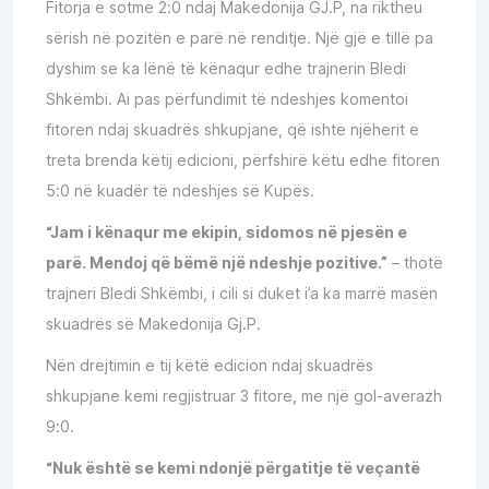
Fitorja e sotme 2:0 ndaj Makedonija GJ.P, na riktheu
sërish në pozitën e parë në renditje. Një gjë e tillë pa
dyshim se ka lënë të kënaqur edhe trajnerin Bledi
Shkëmbi. Ai pas përfundimit të ndeshjes komentoi
fitoren ndaj skuadrës shkupjane, që ishte njëherit e
treta brenda këtij edicioni, përfshirë këtu edhe fitoren
5:0 në kuadër të ndeshjes së Kupës.
“Jam i kënaqur me ekipin, sidomos në pjesën e
parë. Mendoj që bëmë një ndeshje pozitive.”
– thotë
trajneri Bledi Shkëmbi, i cili si duket i’a ka marrë masën
skuadrës së Makedonija Gj.P.
Nën drejtimin e tij këtë edicion ndaj skuadrës
shkupjane kemi regjistruar 3 fitore, me një gol-averazh
9:0.
“Nuk është se kemi ndonjë përgatitje të veçantë