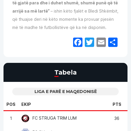
të gjatë para dhe i duhet shumë, shumë punë që të
arrijë sa më lartë”
– ishin këto fjalët e Bledi Shkëmbit,
që thuajse deri në këto momente ka provuar pjesën
më të madhe të futbollistëve që ka në disponim.
Facebook
Twitter
Email
Sh
Tabela
LIGA E PARË E MAQEDONISË
POS
EKIP
PTS
FC STRUGA TRIM LUM
1
36