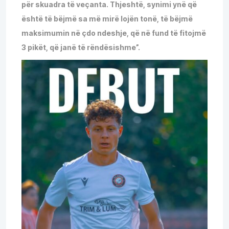
për skuadra të veçanta. Thjeshtë, synimi ynë që
është të bëjmë sa më mirë lojën tonë, të bëjmë
maksimumin në çdo ndeshje, që në fund të fitojmë
3 pikët, që janë të rëndësishme”.