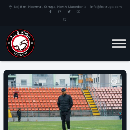
Kej 8 mi Noemvri, Struga, North Macedonia
info@fcstruga.com