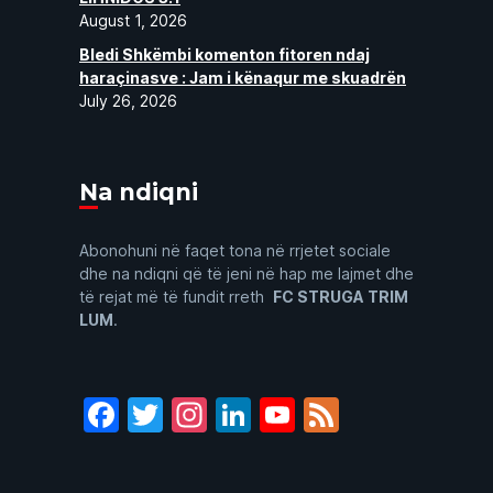
August 1, 2026
Bledi Shkëmbi komenton fitoren ndaj
haraçinasve : Jam i kënaqur me skuadrën
July 26, 2026
Na ndiqni
Abonohuni në faqet tona në rrjetet sociale
dhe na ndiqni që të jeni në hap me lajmet dhe
të rejat më të fundit rreth
FC STRUGA TRIM
LUM
.
Facebook
Twitter
Instagram
LinkedIn
YouTube
Feed