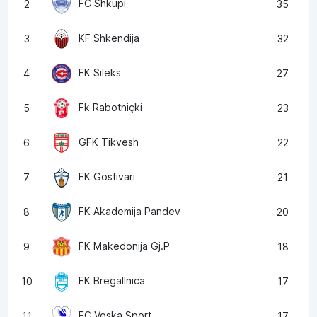
FC Shkupi
2
35
KF Shkëndija
3
32
FK Sileks
4
27
Fk Rabotniçki
5
23
GFK Tikvesh
6
22
FK Gostivari
7
21
FK Akademija Pandev
8
20
FK Makedonija Gj.P
9
18
FK Bregallnica
10
17
FC Voska Sport
11
17