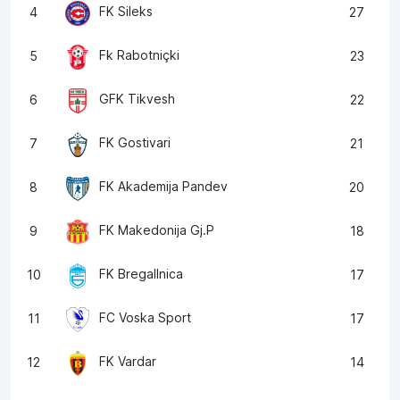
FK Sileks
4
27
Fk Rabotniçki
5
23
GFK Tikvesh
6
22
FK Gostivari
7
21
FK Akademija Pandev
8
20
FK Makedonija Gj.P
9
18
FK Bregallnica
10
17
FC Voska Sport
11
17
FK Vardar
12
14