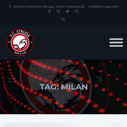
Kej 8 mi Noemvri, Struga, North Macedonia
info@fcstruga.com
TAG:
MILAN