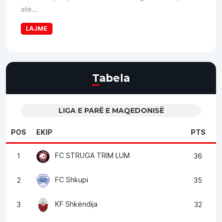
atë...
LAJME
Tabela
LIGA E PARË E MAQEDONISË
POS
EKIP
PTS
FC STRUGA TRIM LUM
1
36
FC Shkupi
2
35
KF Shkëndija
3
32