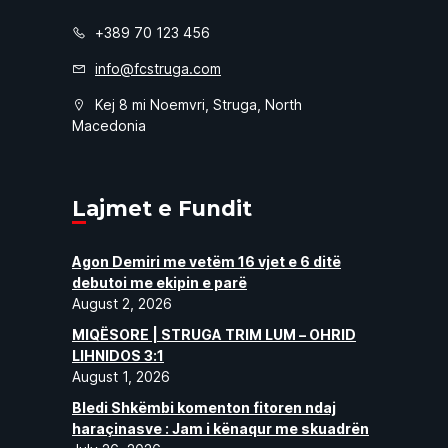
+389 70 123 456
info@fcstruga.com
Kej 8 mi Noemvri, Struga, North
Macedonia
Lajmet e Fundit
Agon Demiri me vetëm 16 vjet e 6 ditë
debutoi me ekipin e parë
August 2, 2026
MIQËSORE | STRUGA TRIM LUM – OHRID
LIHNIDOS 3:1
August 1, 2026
Bledi Shkëmbi komenton fitoren ndaj
haraçinasve : Jam i kënaqur me skuadrën