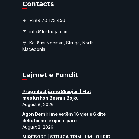
Contacts
+389 70 123 456
info@fcstruga.com
Kej 8 mi Noemvri, Struga, North
Macedonia
Lajmet e Fundit
Prag ndeshja me Skopjen | Flet
mesfushori Besmir Bojku
August 8, 2026
Agon Demiri me vetëm 16 vjet e 6 ditë
debutoi me ekipin e parë
August 2, 2026
MIQËSORE | STRUGA TRIM LUM – OHRID