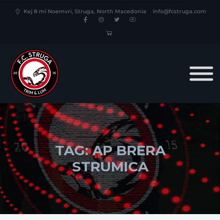
Kej 8 mi Noemvri, Struga, North Macedonia
info@fcstruga.com
TAG:
AP BRERA
STRUMICA