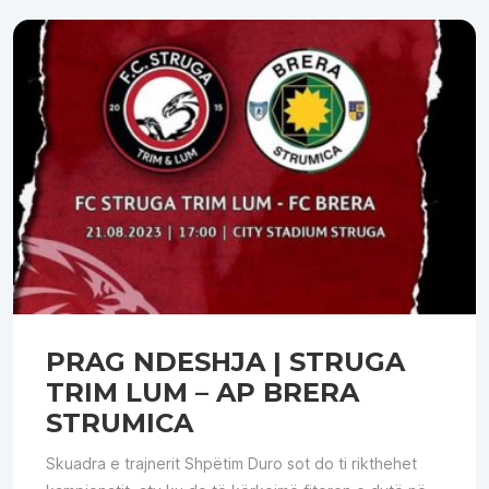
PRAG NDESHJA | STRUGA
TRIM LUM – AP BRERA
STRUMICA
Skuadra e trajnerit Shpëtim Duro sot do ti rikthehet