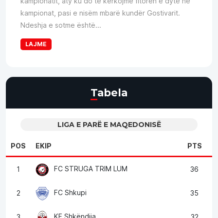
kampionatit, aty ku do të kërkojmë fitoren e dytë në
kampionat, pasi e nisëm mbarë kundër Gostivarit.
Ndeshja e sotme është...
LAJME
Tabela
LIGA E PARË E MAQEDONISË
POS
EKIP
PTS
FC STRUGA TRIM LUM
1
36
FC Shkupi
2
35
KF Shkëndija
3
32