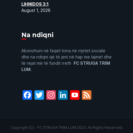
LIHNIDOS 3:1
August 1, 2026
Na ndiqni
Abonohuni në faqet tona në rrjetet sociale
dhe na ndiqni që të jeni në hap me lajmet dhe
të rejat më të fundit rreth
FC STRUGA TRIM
LUM
.
Facebook
Twitter
Instagram
LinkedIn
YouTube
Feed
Copyright (C) - FC STRUGA TRIM LUM 2023. All Rights Reserved.