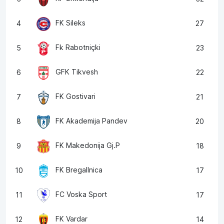
FK Sileks
4
27
Fk Rabotniçki
5
23
GFK Tikvesh
6
22
FK Gostivari
7
21
FK Akademija Pandev
8
20
FK Makedonija Gj.P
9
18
FK Bregallnica
10
17
FC Voska Sport
11
17
FK Vardar
12
14