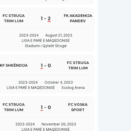
FC STRUGA
FK AKADEMIJA
1
-
2
TRIM LUM
PANDEV
2023-2024
August 21, 2023
LIGA E PARË E MAQEDONISË
Stadiumi i Qytetit Strugë
FC STRUGA
1
-
0
KF SHKËNDIJA
TRIM LUM
2023-2024
October 4, 2023
LIGA E PARË E MAQEDONISË
Ecolog Arena
FC STRUGA
FC VOSKA
1
-
0
TRIM LUM
SPORT
2023-2024
November 26, 2023
LIGA E PARË E MAQEDONISË