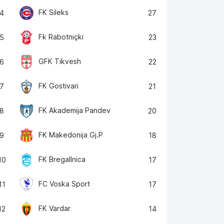
FK Sileks
4
27
Fk Rabotniçki
5
23
GFK Tikvesh
6
22
FK Gostivari
7
21
FK Akademija Pandev
8
20
FK Makedonija Gj.P
9
18
FK Bregallnica
10
17
FC Voska Sport
11
17
FK Vardar
12
14