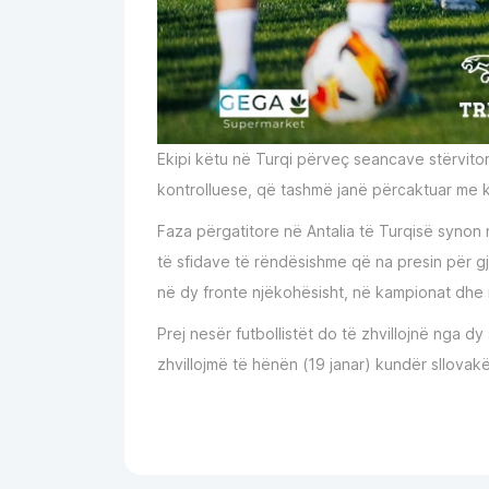
Ekipi këtu në Turqi përveç seancave stërvitor
kontrolluese, që tashmë janë përcaktuar me 
Faza përgatitore në Antalia të Turqisë synon 
të sfidave të rëndësishme që na presin për gj
në dy fronte njëkohësisht, në kampionat dhe
Prej nesër futbollistët do të zhvillojnë nga 
zhvillojmë të hënën (19 janar) kundër sllovak