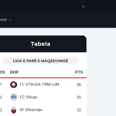
HOP
Tabela
LIGA E PARË E MAQEDONISË
OS
EKIP
PTS
FC STRUGA TRIM LUM
1
36
FC Shkupi
2
35
KF Shkëndija
3
32