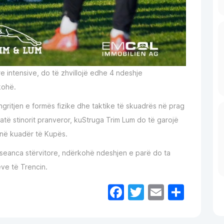
e intensive, do të zhvillojë edhe 4 ndeshje
kohë.
ngritjen e formës fizike dhe taktike të skuadrës në prag
atë stinorit pranveror, kuStruga Trim Lum do të garojë
 në kuadër të Kupës.
dy seanca stërvitore, ndërkohë ndeshjen e parë do ta
ëve të Trencin.
Facebook
Twitter
Email
Shar