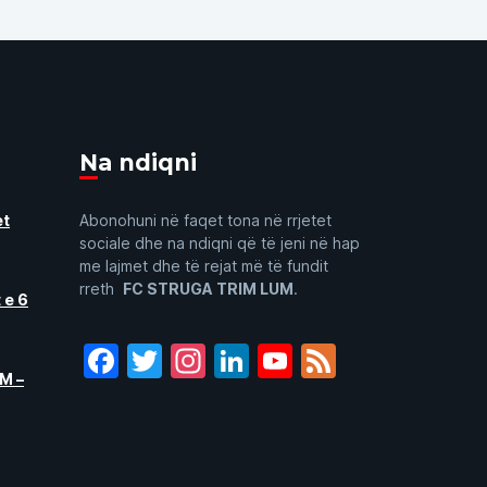
Na ndiqni
et
Abonohuni në faqet tona në rrjetet
sociale dhe na ndiqni që të jeni në hap
me lajmet dhe të rejat më të fundit
rreth
FC STRUGA TRIM LUM
.
 e 6
Facebook
Twitter
Instagram
LinkedIn
YouTube
Feed
M –