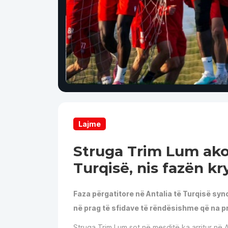
Lajme
Struga Trim Lum ako
Turqisë, nis fazën kr
Faza përgatitore në Antalia të Turqisë syn
në prag të sfidave të rëndësishme që na 
Struga Trim Lum sot në mesditë ka arritur në A