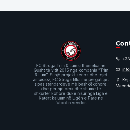
Con
+38
FC Struga Trim & Lum u themelua në
inf
Gusht të vitit 2015 nga kompania "Trim
& Lum". Si një projekt serioz dhe tejet
ambicioz, FC Struga filloi me përgatitjet
Kej 
sipas standardeve më bashkëkohore,
Maced
dhe për një periudhë shumë të
shkurtër kohore duke nisur nga Liga e
Katërt kaluam në Ligën e Parë në
futbollin vendor.