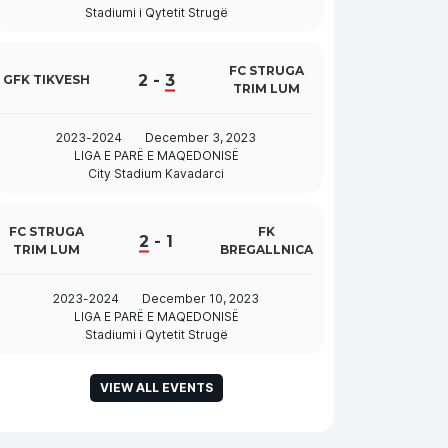
Stadiumi i Qytetit Strugë
FC STRUGA
2
-
3
GFK TIKVESH
TRIM LUM
2023-2024
December 3, 2023
LIGA E PARË E MAQEDONISË
City Stadium Kavadarci
FC STRUGA
FK
2
-
1
TRIM LUM
BREGALLNICA
2023-2024
December 10, 2023
LIGA E PARË E MAQEDONISË
Stadiumi i Qytetit Strugë
e
VIEW ALL EVENTS