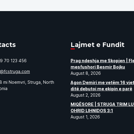
tacts
Lajmet e Fundit
9 70 123 456
Prag ndeshja me Skopjen | Fl
mesfushori Besmir Bojku
o@fcstruga.com
August 8, 2026
8 mi Noemvri, Struga, North
Agon Demiri me vetëm 16 vjet
onia
ditë debutoi me ekipin e parë
August 2, 2026
MIQËSORE | STRUGA TRIM LU
OHRID LIHNIDOS 3:1
August 1, 2026