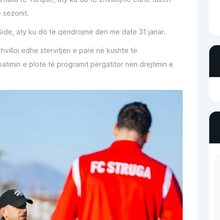
 sezonit.
Side, aty ku do të qëndrojmë deri me datë 31 janar.
zhvilloi edhe stërvitjen e parë në kushte të
timin e plotë të programit përgatitor nën drejtimin e