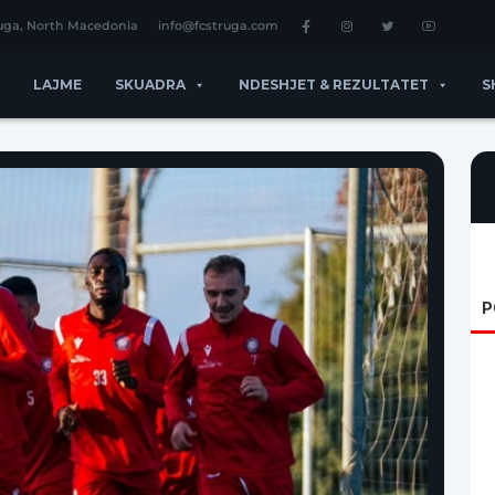
ruga, North Macedonia
info@fcstruga.com
LAJME
SKUADRA
NDESHJET & REZULTATET
S
P