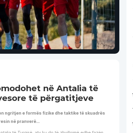
modohet në Antalia të
yesore të përgatitjeve
on ngritjen e formës fizike dhe taktike të skuadrës
presin në pranverë…
ntalia të Turqisë, aty ku do të zhvillojmë edhe fazën