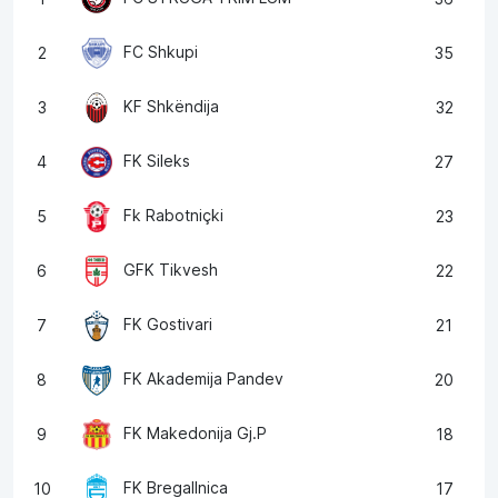
FC Shkupi
2
35
KF Shkëndija
3
32
FK Sileks
4
27
Fk Rabotniçki
5
23
GFK Tikvesh
6
22
FK Gostivari
7
21
FK Akademija Pandev
8
20
FK Makedonija Gj.P
9
18
FK Bregallnica
10
17