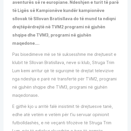
aventurës së re europiane. Ndeshjen e turit të parë
të Ligës së Kampionëve kundër kampionëve
sllovak të Sllovan Bratisllava do të mund ta ndiqni
drejtëpërdrejtë në TVM2 programi në gjuhën
shqipe dhe TVM3, programi në gjuhën
maqedone….
Pas bisedimeve më se të suksesshme me drejtuesit e
klubit të Sllovan Bratisllava, neve si klub, Struga Trim
Lum kemi arritur që të sigurojmë të drejtat televizive
nga ndeshja e parë në transfertë për TVM2, programi
në gjuhën shqipe dhe TVM3, programi në gjuhën
maqedonase.
E gjithë kjo u arritë falë insistimit të drejtuesve tanë,
edhe atë vetëm e vetëm për t’iu servuar opinionit
futbolldashës, e në veçanti tifozëve të Struga Trim
Lum, për të ndjekur skuadrën e tyre të zemrës.