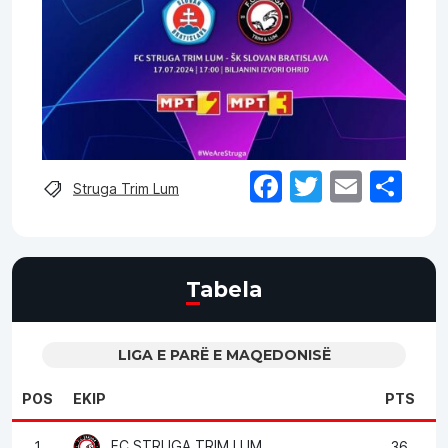
Facebook
Twitter
Email
Sh
Struga Trim Lum
Tabela
LIGA E PARË E MAQEDONISË
POS
EKIP
PTS
FC STRUGA TRIM LUM
1
36