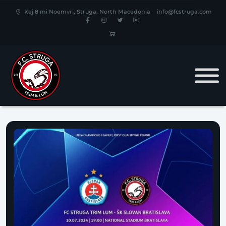
Kej 8 mi Noemvri, Struga, North Macedonia
info@fcstruga.com