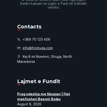
Katërt kaluam në Ligën e Parë në futbollin
vendor.
Contacts
+389 70 123 456
info@fcstruga.com
Kej 8 mi Noemvri, Struga, North
Macedonia
Lajmet e Fundit
Prag ndeshja me Skopjen | Flet
mesfushori Besmir Bojku
August 8, 2026