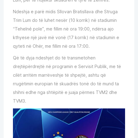
Ndeshja e parë midis Sllovan Bratisllava dhe Struga
Trim Lum do të luhet nesër (10 korrik) në stadiumin
“Tehelné pole”, me fillim në ora 19:00, ndërsa ajo
kthyese një javë më vonë (17 korrik) në stadiumin e
qyteti në Ohër, me fillim në ora 17:00.
Që të dyja ndeshjet do të transmetohen
drejtëpërdrejtë në programin e Servisit Publik, me të
cilët arritëm marrëveshje të shpejtë, ashtu që
rrugëtimin europian të skuadrës tonë do të mund ta
shihni edhe nga shtëpitë e juaja përmes TVM2 dhe
TVM3.