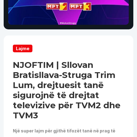
Lajme
NJOFTIM | Sllovan
Bratisllava-Struga Trim
Lum, drejtuesit tanë
sigurojnë të drejtat
televizive për TVM2 dhe
TVM3
Një super lajm për gjithë tifozët tanë në prag të