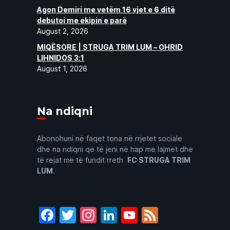
Agon Demiri me vetëm 16 vjet e 6 ditë
debutoi me ekipin e parë
August 2, 2026
MIQËSORE | STRUGA TRIM LUM – OHRID
LIHNIDOS 3:1
August 1, 2026
Na ndiqni
Abonohuni në faqet tona në rrjetet sociale
dhe na ndiqni që të jeni në hap me lajmet dhe
të rejat më të fundit rreth
FC STRUGA TRIM
LUM
.
Facebook
Twitter
Instagram
LinkedIn
YouTube
Feed