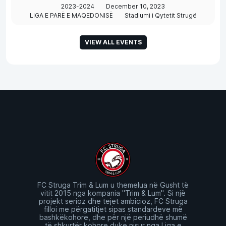
2023-2024
December 10, 2023
LIGA E PARË E MAQEDONISË
Stadiumi i Qytetit Strugë
VIEW ALL EVENTS
FC Struga Trim & Lum u themelua në Gusht të
vitit 2015 nga kompania "Trim & Lum". Si një
projekt serioz dhe tejet ambicioz, FC Struga
filloi me përgatitjet sipas standardeve më
bashkëkohore, dhe për një periudhë shumë
të shkurtër kohore duke nisur nga Liga e