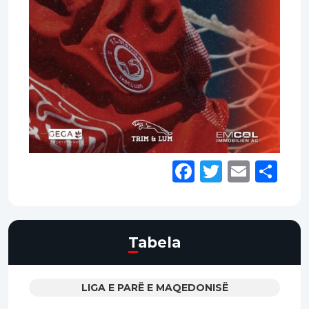
Facebook
Twitter
Email
Sh
Tabela
LIGA E PARË E MAQEDONISË