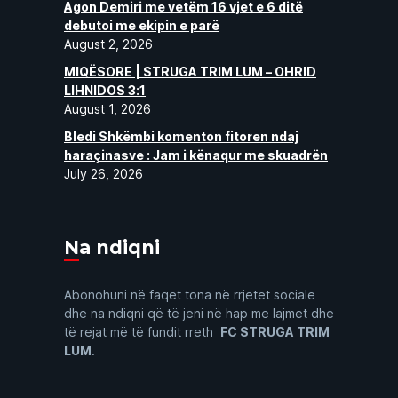
Agon Demiri me vetëm 16 vjet e 6 ditë
debutoi me ekipin e parë
August 2, 2026
MIQËSORE | STRUGA TRIM LUM – OHRID
LIHNIDOS 3:1
August 1, 2026
Bledi Shkëmbi komenton fitoren ndaj
haraçinasve : Jam i kënaqur me skuadrën
July 26, 2026
Na ndiqni
Abonohuni në faqet tona në rrjetet sociale
dhe na ndiqni që të jeni në hap me lajmet dhe
të rejat më të fundit rreth
FC STRUGA TRIM
LUM
.