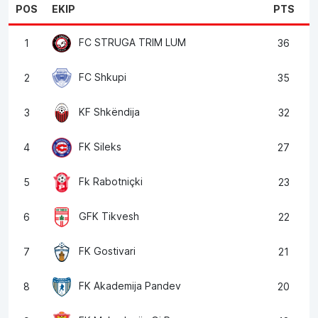
POS
EKIP
PTS
FC STRUGA TRIM LUM
1
36
FC Shkupi
2
35
KF Shkëndija
3
32
FK Sileks
4
27
Fk Rabotniçki
5
23
GFK Tikvesh
6
22
FK Gostivari
7
21
FK Akademija Pandev
8
20