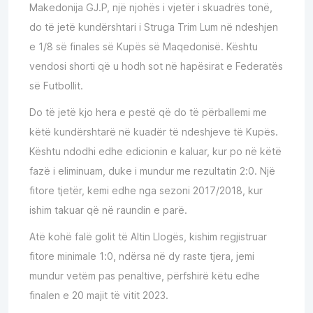
Makedonija GJ.P, një njohës i vjetër i skuadrës tonë,
do të jetë kundërshtari i Struga Trim Lum në ndeshjen
e 1/8 së finales së Kupës së Maqedonisë. Kështu
vendosi shorti që u hodh sot në hapësirat e Federatës
së Futbollit.
Do të jetë kjo hera e pestë që do të përballemi me
këtë kundërshtarë në kuadër të ndeshjeve të Kupës.
Kështu ndodhi edhe edicionin e kaluar, kur po në këtë
fazë i eliminuam, duke i mundur me rezultatin 2:0. Një
fitore tjetër, kemi edhe nga sezoni 2017/2018, kur
ishim takuar që në raundin e parë.
Atë kohë falë golit të Altin Llogës, kishim regjistruar
fitore minimale 1:0, ndërsa në dy raste tjera, jemi
mundur vetëm pas penaltive, përfshirë këtu edhe
finalen e 20 majit të vitit 2023.