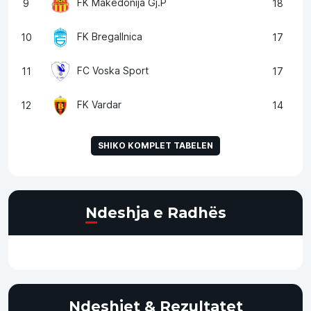
FK Makedonija Gj.P
9
18
FK Bregallnica
10
17
FC Voska Sport
11
17
FK Vardar
12
14
SHIKO KOMPLET TABELEN
Ndeshja e Radhës
Ndeshjet & Rezultatet