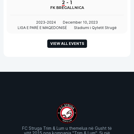
2
-
1
FK BREGALLNICA
2023-2024
December 10, 2023
LIGA E PARË E MAQEDONISË
Stadiumi i Qytetit Strugë
VIEW ALL EVENTS
FC Struga Trim & Lum u themelua në Gusht të
vitit 2015 nga kompania "Trim & Lum". Si një