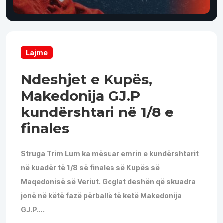
Lajme
Ndeshjet e Kupës,
Makedonija GJ.P
kundërshtari në 1/8 e
finales
Struga Trim Lum ka mësuar emrin e kundërshtarit
në kuadër të 1/8 së finales së Kupës së
Maqedonisë së Veriut. Goglat deshën që skuadra
jonë në këtë fazë përballë të ketë Makedonija
GJ.P….