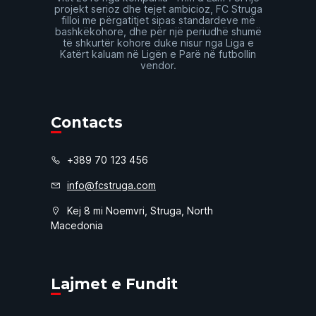
projekt serioz dhe tejet ambicioz, FC Struga
filloi me përgatitjet sipas standardeve më
bashkëkohore, dhe për një periudhë shumë
të shkurtër kohore duke nisur nga Liga e
Katërt kaluam në Ligën e Parë në futbollin
vendor.
Contacts
+389 70 123 456
info@fcstruga.com
Kej 8 mi Noemvri, Struga, North
Macedonia
Lajmet e Fundit