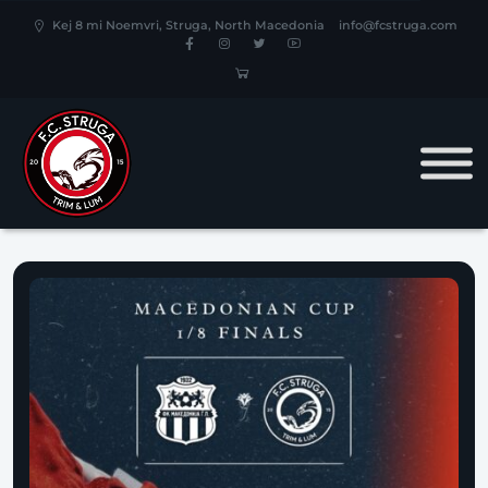
Kej 8 mi Noemvri, Struga, North Macedonia
info@fcstruga.com