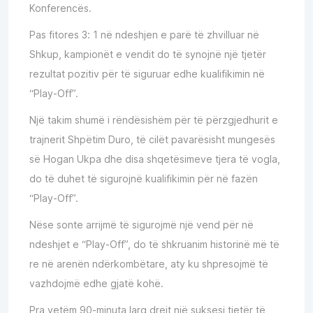
Konferencës.
Pas fitores 3: 1 në ndeshjen e parë të zhvilluar në
Shkup, kampionët e vendit do të synojnë një tjetër
rezultat pozitiv për të siguruar edhe kualifikimin në
“Play-Off”.
Një takim shumë i rëndësishëm për të përzgjedhurit e
trajnerit Shpëtim Duro, të cilët pavarësisht mungesës
së Hogan Ukpa dhe disa shqetësimeve tjera të vogla,
do të duhet të sigurojnë kualifikimin për në fazën
“Play-Off”.
Nëse sonte arrijmë të sigurojmë një vend për në
ndeshjet e “Play-Off”, do të shkruanim historinë më të
re në arenën ndërkombëtare, aty ku shpresojmë të
vazhdojmë edhe gjatë kohë.
Pra vetëm 90-minuta larg drejt një suksesi tjetër të