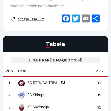
madh në arenën ndërkombëtare.
Facebook
Twitter
Email
Sh
Struga Trim Lum
Tabela
LIGA E PARË E MAQEDONISË
POS
EKIP
PTS
FC STRUGA TRIM LUM
1
36
FC Shkupi
2
35
KF Shkëndija
3
32