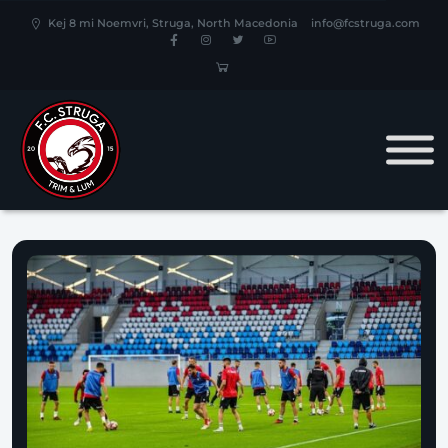
Kej 8 mi Noemvri, Struga, North Macedonia
info@fcstruga.com