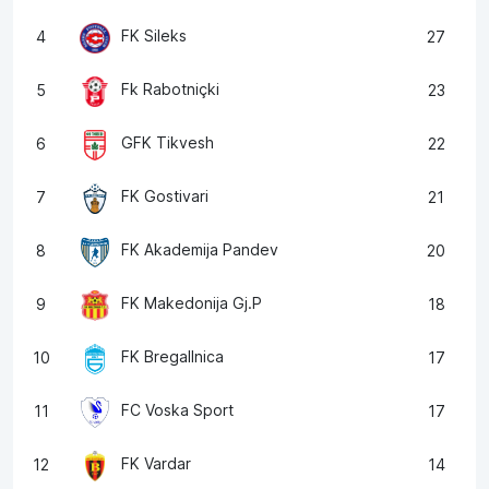
FK Sileks
4
27
Fk Rabotniçki
5
23
GFK Tikvesh
6
22
FK Gostivari
7
21
FK Akademija Pandev
8
20
FK Makedonija Gj.P
9
18
FK Bregallnica
10
17
FC Voska Sport
11
17
FK Vardar
12
14