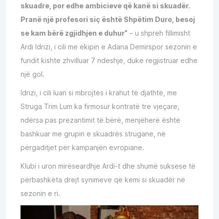
skuadre, por edhe ambicieve që kanë si skuadër.
Pranë një profesori siç është Shpëtim Duro, besoj
se kam bërë zgjidhjen e duhur”
– u shpreh fillimisht
Ardi Idrizi, i cili me ekipin e Adana Demirspor sezonin e
fundit kishte zhvilluar 7 ndeshje, duke regjistruar edhe
një gol.
Idrizi, i cili luan si mbrojtës i krahut të djathtë, me
Struga Trim Lum ka firmosur kontratë tre vjeçare,
ndërsa pas prezantimit të bërë, menjëherë është
bashkuar me grupin e skuadrës strugane, në
përgaditjet për kampanjën evropiane.
Klubi i uron mirëseardhje Ardi-t dhe shumë suksese të
përbashkëta drejt synimeve që kemi si skuadër në
sezonin e ri.