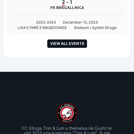
2
-
1
FK BREGALLNICA
2023-2024
December 10, 2023
LIGA E PARË E MAQEDONISË
Stadiumi i Qytetit Strugë
VIEW ALL EVENTS
FC Struga Trim & Lum u themelua në Gusht të
vitit 2015 nga kompania "Trim & Lum". Si një