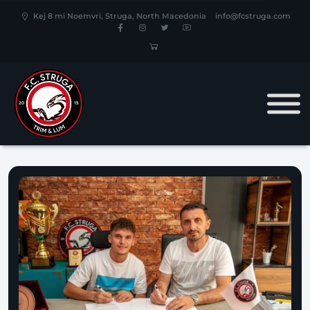
Kej 8 mi Noemvri, Struga, North Macedonia
info@fcstruga.com