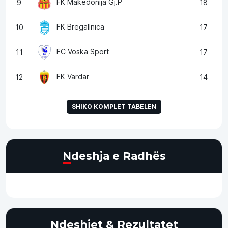
FK Makedonija Gj.P
9
18
FK Bregallnica
10
17
FC Voska Sport
11
17
FK Vardar
12
14
SHIKO KOMPLET TABELEN
Ndeshja e Radhës
Ndeshjet & Rezultatet