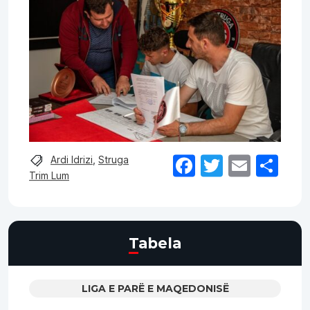
Facebook
Twitter
Email
Sh
Ardi Idrizi
,
Struga
Trim Lum
Tabela
LIGA E PARË E MAQEDONISË