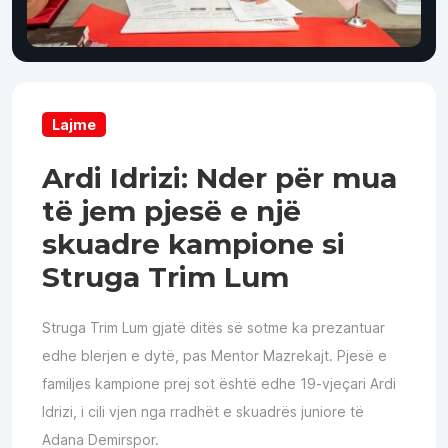
Lajme
Ardi Idrizi: Nder për mua
të jem pjesë e një
skuadre kampione si
Struga Trim Lum
Struga Trim Lum gjatë ditës së sotme ka prezantuar
edhe blerjen e dytë, pas Mentor Mazrekajt. Pjesë e
familjes kampione prej sot është edhe 19-vjeçari Ardi
Idrizi, i cili vjen nga rradhët e skuadrës juniore të
Adana Demirspor.