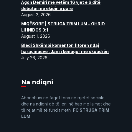
Agon Demiri me vetëm 16 vjet e 6 ditë
debutoi me ekipin e parë
August 2, 2026
MIQËSORE | STRUGA TRIM LUM – OHRID
LIHNIDOS 3:1
August 1, 2026
Bledi Shkëmbi komenton fitoren ndaj
haraçinasve : Jam i kënaqur me skuadrën
July 26, 2026
Na ndiqni
Abonohuni në faqet tona në rrjetet sociale
dhe na ndiqni që të jeni në hap me lajmet dhe
të rejat më të fundit rreth
FC STRUGA TRIM
LUM
.