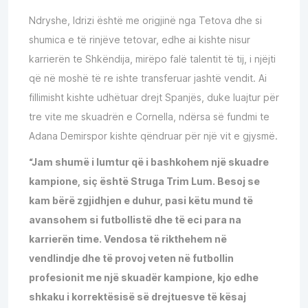
Ndryshe, Idrizi është me origjinë nga Tetova dhe si
shumica e të rinjëve tetovar, edhe ai kishte nisur
karrierën te Shkëndija, mirëpo falë talentit të tij, i njëjti
që në moshë të re ishte transferuar jashtë vendit. Ai
fillimisht kishte udhëtuar drejt Spanjës, duke luajtur për
tre vite me skuadrën e Cornella, ndërsa së fundmi te
Adana Demirspor kishte qëndruar për një vit e gjysmë.
“Jam shumë i lumtur që i bashkohem një skuadre
kampione, siç është Struga Trim Lum. Besoj se
kam bërë zgjidhjen e duhur, pasi këtu mund të
avansohem si futbollistë dhe të eci para na
karrierën time. Vendosa të rikthehem në
vendlindje dhe të provoj veten në futbollin
profesionit me një skuadër kampione, kjo edhe
shkaku i korrektësisë së drejtuesve të kësaj