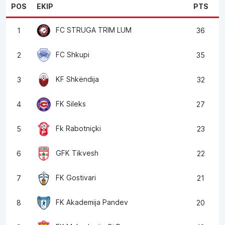
POS
EKIP
PTS
FC STRUGA TRIM LUM
1
36
FC Shkupi
2
35
KF Shkëndija
3
32
FK Sileks
4
27
Fk Rabotniçki
5
23
GFK Tikvesh
6
22
FK Gostivari
7
21
FK Akademija Pandev
8
20