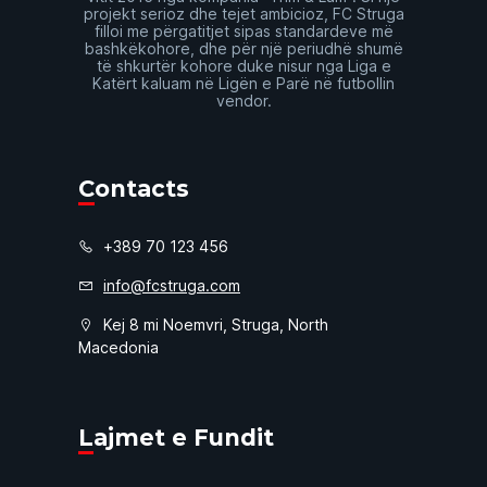
projekt serioz dhe tejet ambicioz, FC Struga
filloi me përgatitjet sipas standardeve më
bashkëkohore, dhe për një periudhë shumë
të shkurtër kohore duke nisur nga Liga e
Katërt kaluam në Ligën e Parë në futbollin
vendor.
Contacts
+389 70 123 456
info@fcstruga.com
Kej 8 mi Noemvri, Struga, North
Macedonia
Lajmet e Fundit