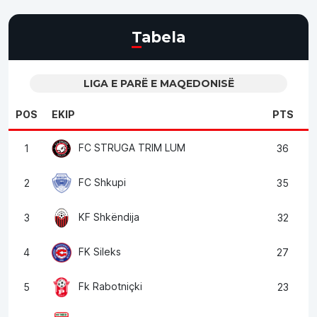
Tabela
LIGA E PARË E MAQEDONISË
POS
EKIP
PTS
FC STRUGA TRIM LUM
1
36
FC Shkupi
2
35
KF Shkëndija
3
32
FK Sileks
4
27
Fk Rabotniçki
5
23