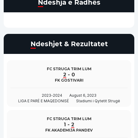
Ndeshja e Radhës
Ndeshjet & Rezultatet
FC STRUGA TRIM LUM
2
-
0
FK GOSTIVARI
2023-2024
August 6, 2023
LIGA E PARË E MAQEDONISË
Stadiumi i Qytetit Strugë
FC STRUGA TRIM LUM
1
-
2
FK AKADEMIJA PANDEV