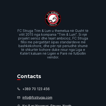
FC Struga Trim & Lum u themelua në Gusht të
vitit 2015 nga kompania "Trim & Lum". Si një
projekt serioz dhe tejet ambicioz, FC Struga
filloi me përgatitjet sipas standardeve më
bashkëkohore, dhe për një periudhë shumë
të shkurtër kohore duke nisur nga Liga e
Katërt kaluam në Ligën e Parë në futbollin
vendor.
Contacts
+389 70 123 456
info@fcstruga.com
Kej 8 mi Noemvri, Struga, North