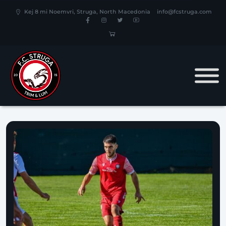
Kej 8 mi Noemvri, Struga, North Macedonia
info@fcstruga.com