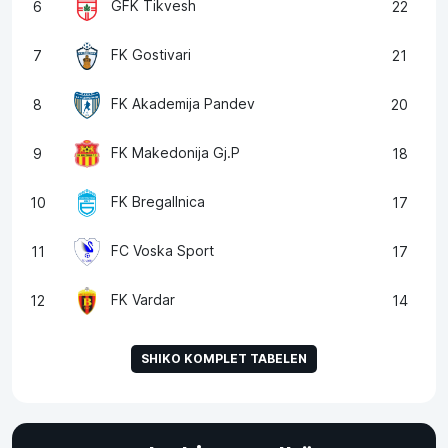
GFK Tikvesh
6
22
FK Gostivari
7
21
FK Akademija Pandev
8
20
FK Makedonija Gj.P
9
18
FK Bregallnica
10
17
FC Voska Sport
11
17
FK Vardar
12
14
SHIKO KOMPLET TABELEN