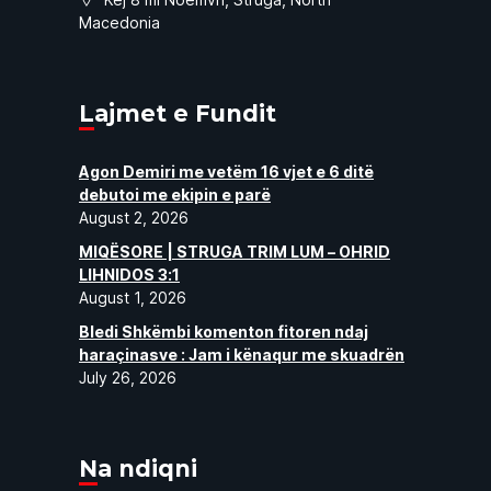
Macedonia
Lajmet e Fundit
Agon Demiri me vetëm 16 vjet e 6 ditë
debutoi me ekipin e parë
August 2, 2026
MIQËSORE | STRUGA TRIM LUM – OHRID
LIHNIDOS 3:1
August 1, 2026
Bledi Shkëmbi komenton fitoren ndaj
haraçinasve : Jam i kënaqur me skuadrën
July 26, 2026
Na ndiqni