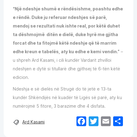
“Një ndeshje shumë e rëndësishme, poashtu edhe
e rëndë. Duke ju referuar ndeshjes së parë,
mendoj se rezultati nuk ishte real, por këtë duhet
ta dëshmojmë ditën e dielë, duke hyrë me gjitha
forcat dhe ta fitojmë këtë ndeshje që të marrim
edhe kreun e tabelës, aty ku edhe e kemi vendin.”
–
u shpreh Ard Kasami, i cili kundër Vardarit zhvilloi
ndeshjen e dytë si titullarë dhe gjithsej të 6-tën këtë
edicion.
Ndeshja e së dielës në Strugë do të jetë e 13-ta
kundër Shkëndijës në kuadër të Ligës së parë, aty ku
numërojmë 5 fitore, 3 barazime dhe 4 disfata.
Facebook
Twitter
Email
Sh
Ard Kasami