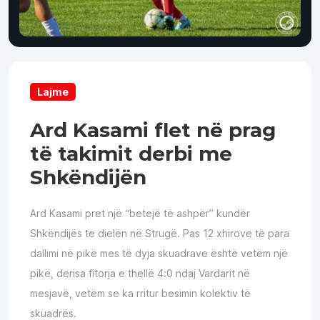
Lajme
Ard Kasami flet në prag
të takimit derbi me
Shkëndijën
Ard Kasami pret një “betejë të ashpër” kundër
Shkëndijës te dielën në Strugë. Pas 12 xhirove të para
dallimi në pikë mes të dyja skuadrave është vetëm një
pikë, derisa fitorja e thellë 4:0 ndaj Vardarit në
mesjavë, vetëm se ka rritur besimin kolektiv të
skuadrës.