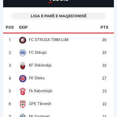
LIGA E PARË E MAQEDONISË
POS
EKIP
PTS
FC STRUGA TRIM LUM
1
36
FC Shkupi
2
35
KF Shkëndija
3
32
FK Sileks
4
27
Fk Rabotniçki
5
23
GFK Tikvesh
6
22
FK Gostivari
7
21