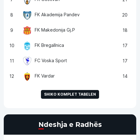
FK Akademija Pandev
8
20
FK Makedonija Gj.P
9
18
FK Bregallnica
10
17
FC Voska Sport
11
17
FK Vardar
12
14
SHIKO KOMPLET TABELEN
Ndeshja e Radhës