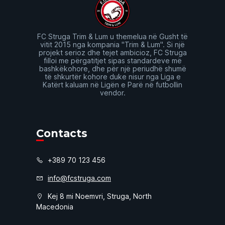
FC Struga Trim & Lum u themelua në Gusht të
vitit 2015 nga kompania "Trim & Lum". Si një
projekt serioz dhe tejet ambicioz, FC Struga
filloi me përgatitjet sipas standardeve më
bashkëkohore, dhe për një periudhë shumë
të shkurtër kohore duke nisur nga Liga e
Katërt kaluam në Ligën e Parë në futbollin
vendor.
Contacts
+389 70 123 456
info@fcstruga.com
Kej 8 mi Noemvri, Struga, North
Macedonia