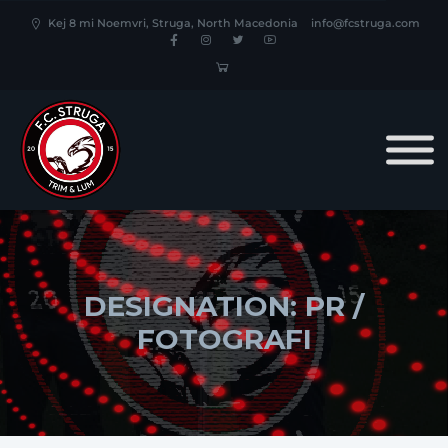
Kej 8 mi Noemvri, Struga, North Macedonia
info@fcstruga.com
DESIGNATION:
PR /
FOTOGRAFI