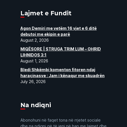
Lajmet e Fundit
Agon Demiri me vetëm 16 vjet e 6 ditë
debutoi me ekipin e parë
August 2, 2026
MIQËSORE | STRUGA TRIM LUM – OHRID
LIHNIDOS 3:1
August 1, 2026
Bledi Shkëmbi komenton fitoren ndaj
haraçinasve : Jam i kënaqur me skuadrën
July 26, 2026
Na ndiqni
Abonohuni në faqet tona në rrjetet sociale
dhe na ndiqni që të jeni në hap me lajmet dhe