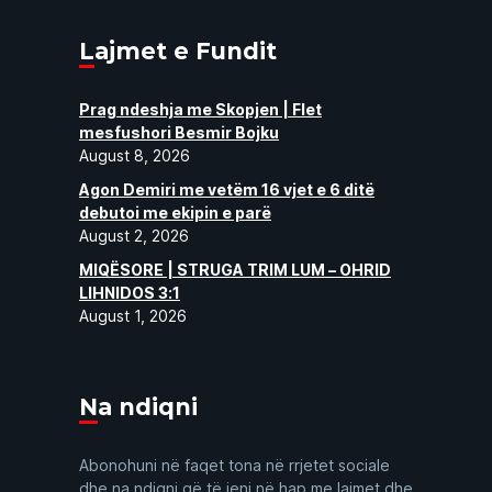
Lajmet e Fundit
Prag ndeshja me Skopjen | Flet
mesfushori Besmir Bojku
August 8, 2026
Agon Demiri me vetëm 16 vjet e 6 ditë
debutoi me ekipin e parë
August 2, 2026
MIQËSORE | STRUGA TRIM LUM – OHRID
LIHNIDOS 3:1
August 1, 2026
Na ndiqni
Abonohuni në faqet tona në rrjetet sociale
dhe na ndiqni që të jeni në hap me lajmet dhe