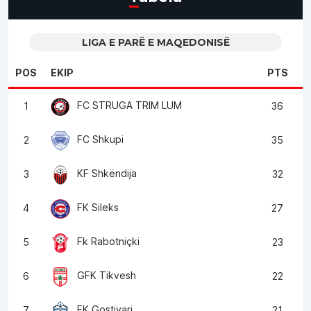
LIGA E PARË E MAQEDONISË
POS
EKIP
PTS
FC STRUGA TRIM LUM
1
36
FC Shkupi
2
35
KF Shkëndija
3
32
FK Sileks
4
27
Fk Rabotniçki
5
23
GFK Tikvesh
6
22
FK Gostivari
7
21