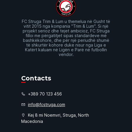
FC Struga Trim & Lum u themelua në Gusht të
vitit 2015 nga kompania "Trim & Lum". Si një
projekt serioz dhe tejet ambicioz, FC Struga
filloi me përgatitjet sipas standardeve më
bashkëkohore, dhe për një periudhë shumë
të shkurtër kohore duke nisur nga Liga e
Katërt kaluam në Ligën e Parë në futbollin
vendor.
Contacts
+389 70 123 456
info@fcstruga.com
Kej 8 mi Noemvri, Struga, North
Macedonia