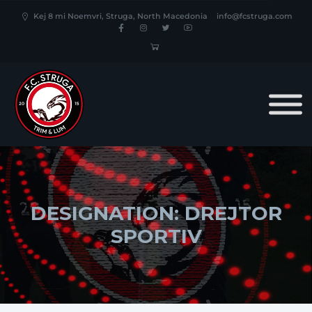
Kej 8 mi Noemvri, Struga, North Macedonia
info@fcstruga.com
DESIGNATION:
DREJTOR
SPORTIV