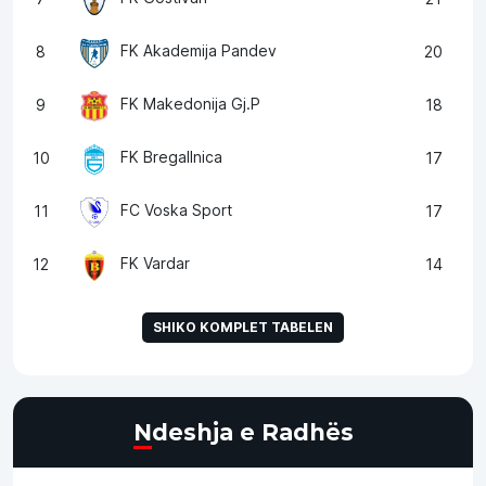
FK Akademija Pandev
8
20
FK Makedonija Gj.P
9
18
FK Bregallnica
10
17
FC Voska Sport
11
17
FK Vardar
12
14
SHIKO KOMPLET TABELEN
Ndeshja e Radhës