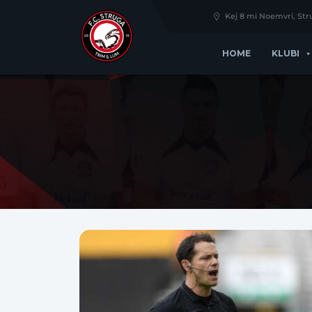
Kej 8 mi Noemvri, St
HOME
KLUBI