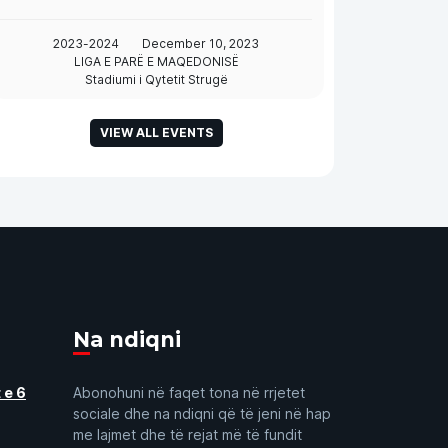
2023-2024
December 10, 2023
LIGA E PARË E MAQEDONISË
Stadiumi i Qytetit Strugë
VIEW ALL EVENTS
Na ndiqni
 e 6
Abonohuni në faqet tona në rrjetet
sociale dhe na ndiqni që të jeni në hap
me lajmet dhe të rejat më të fundit