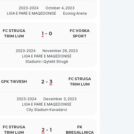
2023-2024
October 4, 2023
LIGA E PARË E MAQEDONISË
Ecolog Arena
FC STRUGA
FC VOSKA
1
-
0
TRIM LUM
SPORT
2023-2024
November 26, 2023
LIGA E PARË E MAQEDONISË
Stadiumi i Qytetit Strugë
FC STRUGA
2
-
3
GFK TIKVESH
TRIM LUM
2023-2024
December 3, 2023
LIGA E PARË E MAQEDONISË
City Stadium Kavadarci
FC STRUGA
FK
2
-
1
TRIM LUM
BREGALLNICA