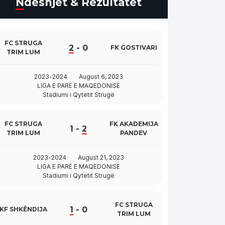
Ndeshjet & Rezultatet
FC STRUGA
2
-
0
FK GOSTIVARI
TRIM LUM
2023-2024
August 6, 2023
LIGA E PARË E MAQEDONISË
Stadiumi i Qytetit Strugë
FC STRUGA
FK AKADEMIJA
1
-
2
TRIM LUM
PANDEV
2023-2024
August 21, 2023
LIGA E PARË E MAQEDONISË
Stadiumi i Qytetit Strugë
FC STRUGA
1
-
0
KF SHKËNDIJA
TRIM LUM