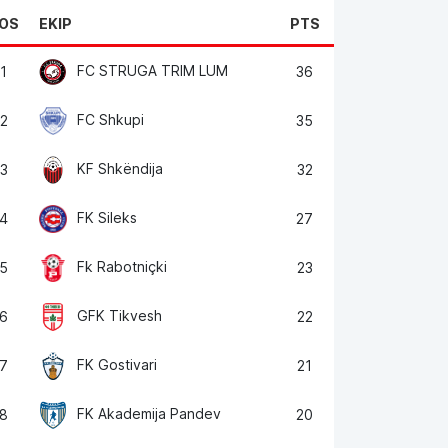
OS
EKIP
PTS
FC STRUGA TRIM LUM
1
36
FC Shkupi
2
35
KF Shkëndija
3
32
FK Sileks
4
27
Fk Rabotniçki
5
23
GFK Tikvesh
6
22
FK Gostivari
7
21
FK Akademija Pandev
8
20