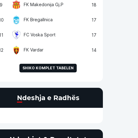
FK Makedonija Gj.P
9
18
FK Bregallnica
10
17
FC Voska Sport
11
17
FK Vardar
12
14
SHIKO KOMPLET TABELEN
Ndeshja e Radhës