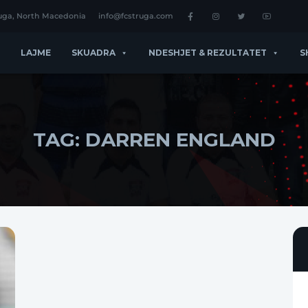
ruga, North Macedonia
info@fcstruga.com
LAJME
SKUADRA
NDESHJET & REZULTATET
S
TAG:
DARREN ENGLAND