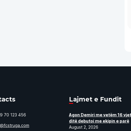
tacts
Lajmet e Fundit
9 70 123 456
Agon Demiri me vetëm 16 vjet
ditë debutoi me ekipin e parë
o@fcstruga.com
August 2, 2026