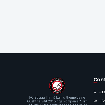
Con
+38
FC Struga Trim & Lum u themelua në
inf
Gusht të vitit 2015 nga kompania "Trim
& Lum". Si një projekt serioz dhe tejet