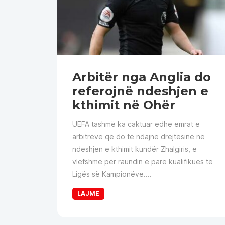
Arbitër nga Anglia do
referojnë ndeshjen e
kthimit në Ohër
UEFA tashmë ka caktuar edhe emrat e
arbitrëve që do të ndajnë drejtësinë në
ndeshjen e kthimit kundër Zhalgiris, e
vlefshme për raundin e parë kualifikues të
Ligës së Kampionëve....
LAJME