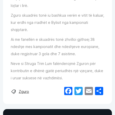
lojtar i lirë.
Zguro skuadrës tonë iu bashkua verën e vitit të kaluar,
kur erdhi nga rradhët e Bylisit nga kampionati
shqiptarë.
Ai me fanellën e skuadrës tonë zhvilloi gjithsej 38
ndeshje mes kampionatit dhe ndeshjeve europiane,
duke regjistruar 3 gola dhe 7 asistime.
Neve si Struga Trim Lum falënderojmë Zguron për
kontributin e dhënë gjatë periudhës një vjeçare, duke
i uruar suksese në vazhdimësi.
Facebook
Twitter
Email
Sh
Zguro