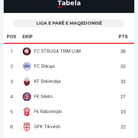
Tabela
LIGA E PARË E MAQEDONISË
POS
EKIP
PTS
FC STRUGA TRIM LUM
1
36
FC Shkupi
2
35
KF Shkëndija
3
32
FK Sileks
4
27
Fk Rabotniçki
5
23
GFK Tikvesh
6
22