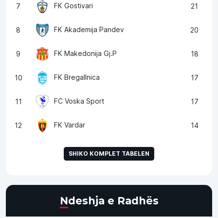
FK Gostivari
7
21
FK Akademija Pandev
8
20
FK Makedonija Gj.P
9
18
FK Bregallnica
10
17
FC Voska Sport
11
17
FK Vardar
12
14
SHIKO KOMPLET TABELEN
Ndeshja e Radhës