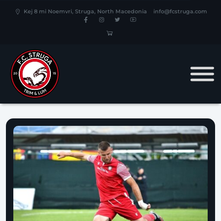
Kej 8 mi Noemvri, Struga, North Macedonia
info@fcstruga.com