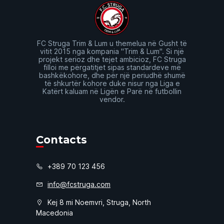
FC Struga Trim & Lum u themelua në Gusht të
vitit 2015 nga kompania "Trim & Lum". Si një
projekt serioz dhe tejet ambicioz, FC Struga
filloi me përgatitjet sipas standardeve më
bashkëkohore, dhe për një periudhë shumë
të shkurtër kohore duke nisur nga Liga e
Katërt kaluam në Ligën e Parë në futbollin
vendor.
Contacts
+389 70 123 456
info@fcstruga.com
Kej 8 mi Noemvri, Struga, North
Macedonia