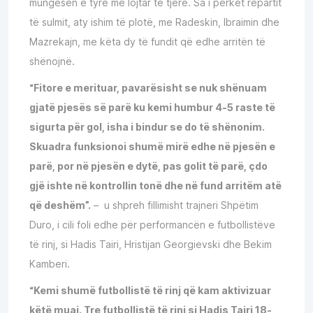
mungesën e tyre me lojtar të tjerë. Sa i përket repartit
të sulmit, aty ishim të plotë, me Radeskin, Ibraimin dhe
Mazrekajn, me këta dy të fundit që edhe arritën të
shënojnë.
“Fitore e merituar, pavarësisht se nuk shënuam
gjatë pjesës së parë ku kemi humbur 4-5 raste të
sigurta për gol, isha i bindur se do të shënonim.
Skuadra funksionoi shumë mirë edhe në pjesën e
parë, por në pjesën e dytë, pas golit të parë, çdo
gjë ishte në kontrollin tonë dhe në fund arritëm atë
që deshëm”.
– u shpreh fillimisht trajneri Shpëtim
Duro, i cili foli edhe për performancën e futbollistëve
të rinj, si Hadis Tairi, Hristijan Georgievski dhe Bekim
Kamberi.
“Kemi shumë futbollistë të rinj që kam aktivizuar
këtë muaj. Tre futbollistë të rinj si Hadis Tairi 18-