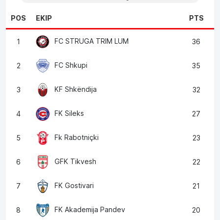
POS
EKIP
PTS
FC STRUGA TRIM LUM
1
36
FC Shkupi
2
35
KF Shkëndija
3
32
FK Sileks
4
27
Fk Rabotniçki
5
23
GFK Tikvesh
6
22
FK Gostivari
7
21
FK Akademija Pandev
8
20