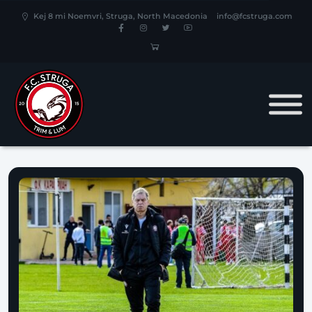
Kej 8 mi Noemvri, Struga, North Macedonia
info@fcstruga.com