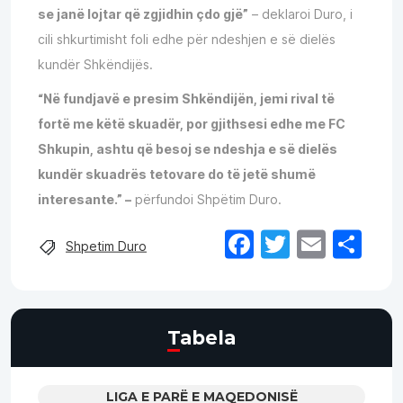
se janë lojtar që zgjidhin çdo gjë”
– deklaroi Duro, i
cili shkurtimisht foli edhe për ndeshjen e së dielës
kundër Shkëndijës.
“Në fundjavë e presim Shkëndijën, jemi rival të
fortë me këtë skuadër, por gjithsesi edhe me FC
Shkupin, ashtu që besoj se ndeshja e së dielës
kundër skuadrës tetovare do të jetë shumë
interesante.” –
përfundoi Shpëtim Duro.
Facebook
Twitter
Email
Sh
Shpetim Duro
Tabela
LIGA E PARË E MAQEDONISË