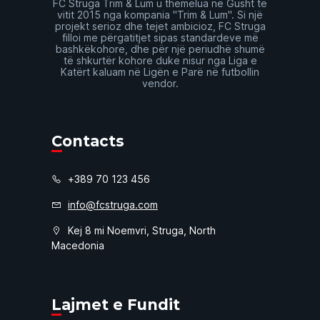
FC Struga Trim & Lum u themelua në Gusht të
vitit 2015 nga kompania "Trim & Lum". Si një
projekt serioz dhe tejet ambicioz, FC Struga
filloi me përgatitjet sipas standardeve më
bashkëkohore, dhe për një periudhë shumë
të shkurtër kohore duke nisur nga Liga e
Katërt kaluam në Ligën e Parë në futbollin
vendor.
Contacts
+389 70 123 456
info@fcstruga.com
Kej 8 mi Noemvri, Struga, North
Macedonia
Lajmet e Fundit