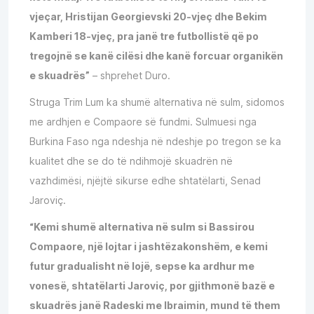
vjeçar, Hristijan Georgievski 20-vjeç dhe Bekim
Kamberi 18-vjeç, pra janë tre futbollistë që po
tregojnë se kanë cilësi dhe kanë forcuar organikën
e skuadrës”
– shprehet Duro.
Struga Trim Lum ka shumë alternativa në sulm, sidomos
me ardhjen e Compaore së fundmi. Sulmuesi nga
Burkina Faso nga ndeshja në ndeshje po tregon se ka
kualitet dhe se do të ndihmojë skuadrën në
vazhdimësi, njëjtë sikurse edhe shtatëlarti, Senad
Jaroviç.
“Kemi shumë alternativa në sulm si Bassirou
Compaore, një lojtar i jashtëzakonshëm, e kemi
futur gradualisht në lojë, sepse ka ardhur me
vonesë, shtatëlarti Jaroviç, por gjithmonë bazë e
skuadrës janë Radeski me Ibraimin, mund të them