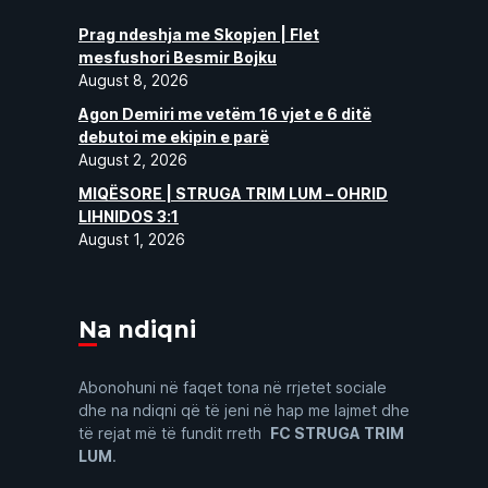
Prag ndeshja me Skopjen | Flet
mesfushori Besmir Bojku
August 8, 2026
Agon Demiri me vetëm 16 vjet e 6 ditë
debutoi me ekipin e parë
August 2, 2026
MIQËSORE | STRUGA TRIM LUM – OHRID
LIHNIDOS 3:1
August 1, 2026
Na ndiqni
Abonohuni në faqet tona në rrjetet sociale
dhe na ndiqni që të jeni në hap me lajmet dhe
të rejat më të fundit rreth
FC STRUGA TRIM
LUM
.