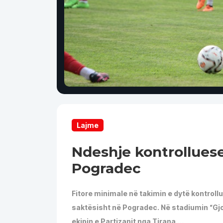
Lajme
Ndeshje kontrollues
Pogradec
Fitore minimale në takimin e dytë kontroll
saktësisht në Pogradec. Në stadiumin “Gjo
ekipin e Partizanit nga Tirana….