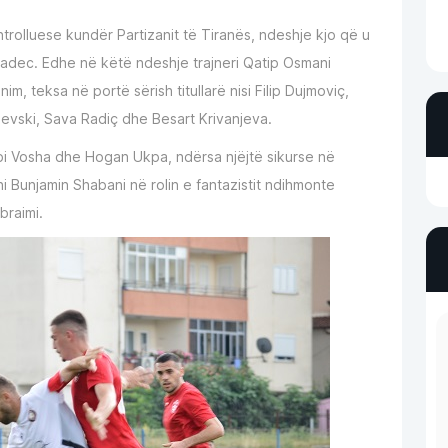
trolluese kundër Partizanit të Tiranës, ndeshje kjo që u
radec. Edhe në këtë ndeshje trajneri Qatip Osmani
nim, teksa në portë sërish titullarë nisi Filip Dujmoviç,
Ilievski, Sava Radiç dhe Besart Krivanjeva.
i Vosha dhe Hogan Ukpa, ndërsa njëjtë sikurse në
 Bunjamin Shabani në rolin e fantazistit ndihmonte
braimi.