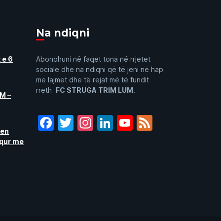
Na ndiqni
 e 6
Abonohuni në faqet tona në rrjetet
sociale dhe na ndiqni që të jeni në hap
me lajmet dhe të rejat më të fundit
rreth
FC STRUGA TRIM LUM
.
M –
Facebook
Twitter
Instagram
LinkedIn
YouTube
Feed
ren
aqur me