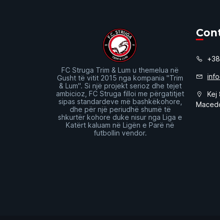
Con
+38
FC Struga Trim & Lum u themelua në
inf
Gusht të vitit 2015 nga kompania "Trim
& Lum". Si një projekt serioz dhe tejet
ambicioz, FC Struga filloi me përgatitjet
Kej 
sipas standardeve më bashkëkohore,
Maced
dhe për një periudhë shumë të
shkurtër kohore duke nisur nga Liga e
Katërt kaluam në Ligën e Parë në
futbollin vendor.