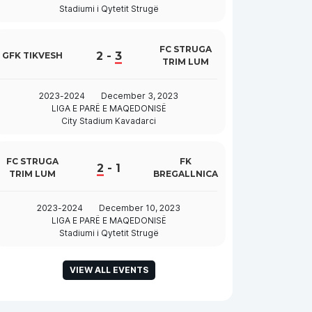
Stadiumi i Qytetit Strugë
FC STRUGA
2
-
3
GFK TIKVESH
TRIM LUM
2023-2024
December 3, 2023
LIGA E PARË E MAQEDONISË
City Stadium Kavadarci
FC STRUGA
FK
2
-
1
TRIM LUM
BREGALLNICA
2023-2024
December 10, 2023
LIGA E PARË E MAQEDONISË
Stadiumi i Qytetit Strugë
VIEW ALL EVENTS