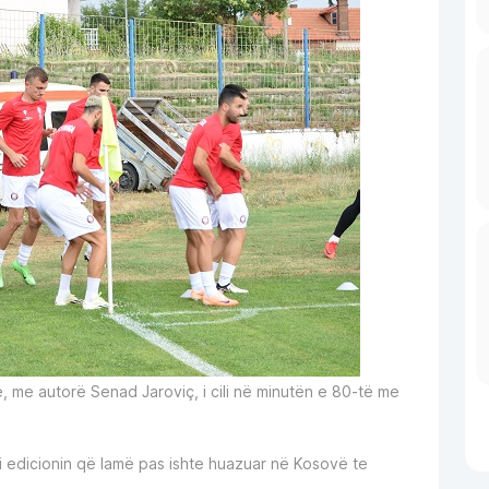
ë, me autorë Senad Jaroviç, i cili në minutën e 80-të me
i edicionin që lamë pas ishte huazuar në Kosovë te