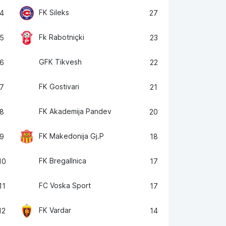
FK Sileks
4
27
Fk Rabotniçki
5
23
GFK Tikvesh
6
22
FK Gostivari
7
21
FK Akademija Pandev
8
20
FK Makedonija Gj.P
9
18
FK Bregallnica
10
17
FC Voska Sport
11
17
FK Vardar
12
14