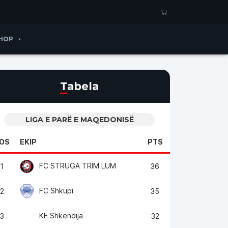
HOP
Tabela
LIGA E PARË E MAQEDONISË
OS
EKIP
PTS
FC STRUGA TRIM LUM
1
36
FC Shkupi
2
35
KF Shkëndija
3
32