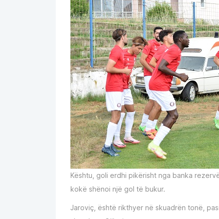
Kështu, goli erdhi pikërisht nga banka rezerv
kokë shënoi një gol të bukur.
Jaroviç, është rikthyer në skuadrën tonë, pas