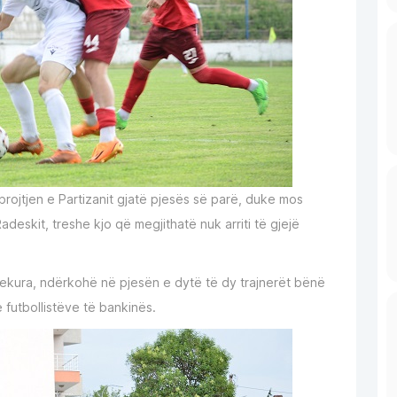
mbrojtjen e Partizanit gjatë pjesës së parë, duke mos
deskit, treshe kjo që megjithatë nuk arriti të gjejë
prekura, ndërkohë në pjesën e dytë të dy trajnerët bënë
utbollistëve të bankinës.