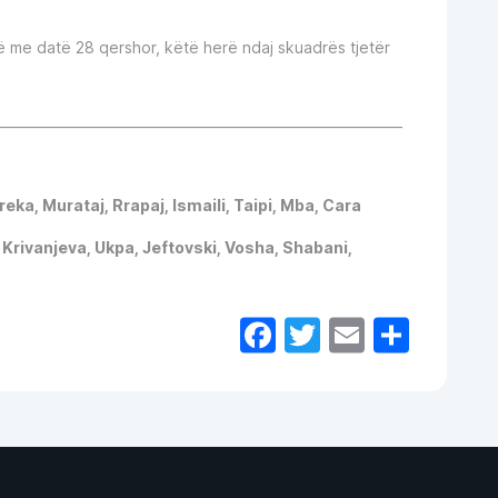
ë me datë 28 qershor, këtë herë ndaj skuadrës tjetër
_____________________________________________________________
Preka, Murataj, Rrapaj, Ismaili, Taipi, Mba, Cara
 Krivanjeva, Ukpa, Jeftovski, Vosha, Shabani,
Facebook
Twitter
Email
Shar