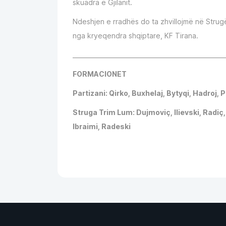
skuadra e Gjilanit.
Ndeshjen e rradhës do ta zhvillojmë në Strug
nga kryeqendra shqiptare, KF Tirana.
__________________________________________________
FORMACIONET
Partizani: Qirko, Buxhelaj, Bytyqi, Hadroj, 
Struga Trim Lum: Dujmoviç, Ilievski, Radiç,
Ibraimi, Radeski