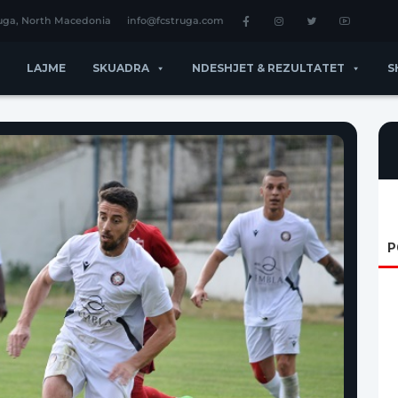
ruga, North Macedonia
info@fcstruga.com
LAJME
SKUADRA
NDESHJET & REZULTATET
S
P