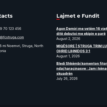
tacts
Lajmet e Fundit
9 70 123 456
Agon Demiri me vetëm 16 vjet
ditë debutoi me ekipin e parë
o@fcstruga.com
August 2, 2026
8 mi Noemvri, Struga, North
MIQËSORE | STRUGA TRIM LU
onia
OHRID LIHNIDOS 3:1
August 1, 2026
Bledi Shkëmbi komenton fito
ndaj haraçinasve : Jam i kën
skuadrën
July 26, 2026