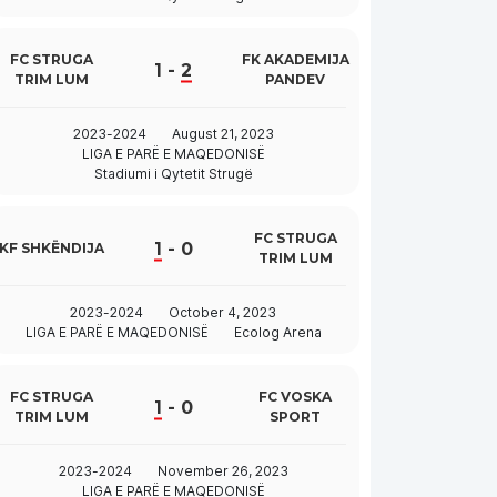
FC STRUGA
FK AKADEMIJA
1
-
2
TRIM LUM
PANDEV
2023-2024
August 21, 2023
LIGA E PARË E MAQEDONISË
Stadiumi i Qytetit Strugë
FC STRUGA
1
-
0
KF SHKËNDIJA
TRIM LUM
2023-2024
October 4, 2023
LIGA E PARË E MAQEDONISË
Ecolog Arena
FC STRUGA
FC VOSKA
1
-
0
TRIM LUM
SPORT
2023-2024
November 26, 2023
LIGA E PARË E MAQEDONISË