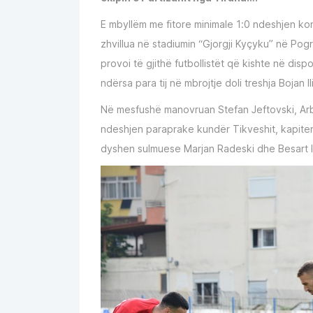
E mbyllëm me fitore minimale 1:0 ndeshjen kon
zhvillua në stadiumin “Gjorgji Kyçyku” në Pog
provoi të gjithë futbollistët që kishte në dispo
ndërsa para tij në mbrojtje doli treshja Bojan 
Në mesfushë manovruan Stefan Jeftovski, Arb
ndeshjen paraprake kundër Tikveshit, kapiteni
dyshen sulmuese Marjan Radeski dhe Besart I