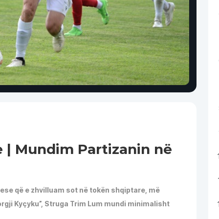
e | Mundim Partizanin në
uese që e zhvilluam sot në tokën shqiptare, më
rgji Kyçyku”, Struga Trim Lum mundi minimalisht