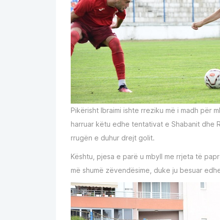
Pikërisht Ibraimi ishte rreziku më i madh për 
harruar këtu edhe tentativat e Shabanit dhe Ra
rrugën e duhur drejt golit.
Kështu, pjesa e parë u mbyll me rrjeta të pa
më shumë zëvendësime, duke ju besuar edhe f