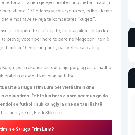
e të forta. Trajneri që vjen, është një punëtor i madh, i
jë bagazh prej 171 ndeshjeve si kryetrajner, edhe atë me
ipet e moshave të reja të kombëtares “kuqezi”.
sur një kapitull të ri afatgjatë, ndërsa pikërisht kjo ka
he të provoj veten për herë të parë në Maqedoni, te një
e themluar 10 vite më parë), pas vetes ka dy tituj
a Korça, por njëkohësisht edhe një përgjegjësi e madhe
sh epitetin e qytetit kampion në futboll.
ejtuesit e Struga Trim Lum për vlerësimin dhe
in e skuadrës. Është kjo hera e parë për mua që do
ndoj se futbolli nuk ka ngjyra dhe se tani është
t trajneri ynë i ri, Bledi Shkëmbi.
ejtimin e Struga Trim Lum?