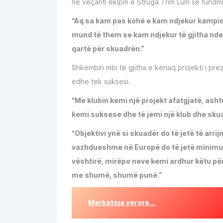
në veçanti ekipin e Struga Trim Lum së fundmi
“Aq sa kam pas kohë e kam ndjekur kampion
mund të them se kam ndjekur të gjitha ndes
qartë për skuadrën.”
Shkëmbin mbi të gjitha e kënaq projekti i pre
edhe tek suksesi.
“Me klubin kemi një projekt afatgjatë, ashtu
kemi suksese dhe të jemi një klub dhe skua
“Objektivi ynë si skuadër do të jetë të arr
vazhdueshme në Europë do të jetë minimumi
vështirë, mirëpo neve kemi ardhur këtu për
me shumë, shumë punë.”
Merkatoja verore…