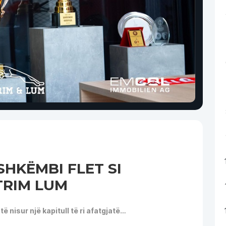
 SHKËMBI FLET SI
TRIM LUM
ë nisur një kapitull të ri afatgjatë…