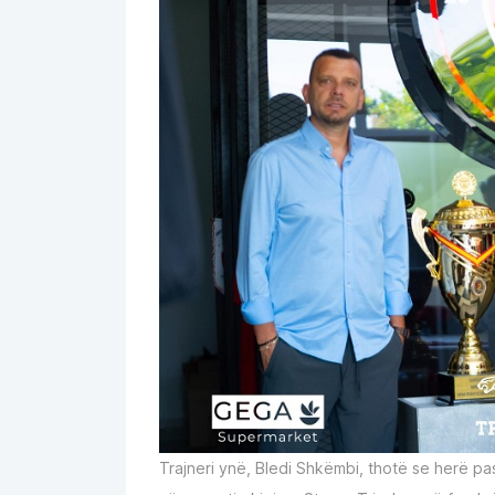
Trajneri ynë, Bledi Shkëmbi, thotë se herë p