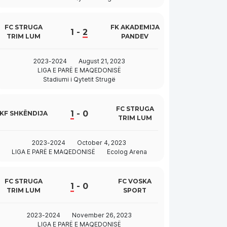
FC STRUGA
FK AKADEMIJA
1
-
2
TRIM LUM
PANDEV
2023-2024
August 21, 2023
LIGA E PARË E MAQEDONISË
Stadiumi i Qytetit Strugë
FC STRUGA
1
-
0
KF SHKËNDIJA
TRIM LUM
2023-2024
October 4, 2023
LIGA E PARË E MAQEDONISË
Ecolog Arena
FC STRUGA
FC VOSKA
1
-
0
TRIM LUM
SPORT
2023-2024
November 26, 2023
LIGA E PARË E MAQEDONISË