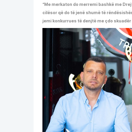
“Me merkaton do merremi bashkë me Drejtori
cilësor që do të jenë shumë të rëndësish
jemi konkurrues të denjtë me çdo skuadër t