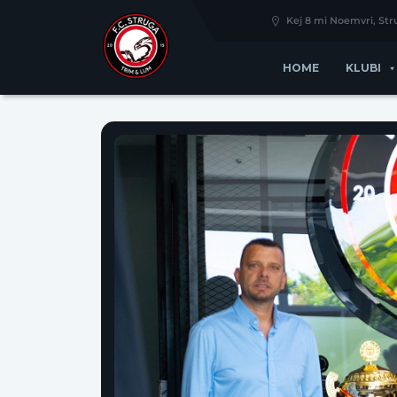
Kej 8 mi Noemvri, St
HOME
KLUBI