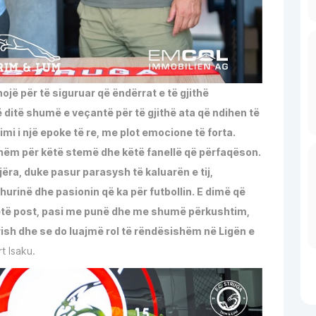
nojë për të siguruar që ëndërrat e të gjithë
ë ditë shumë e veçantë për të gjithë ata që ndihen të
i i një epoke të re, me plot emocione të forta.
jshëm për këtë stemë dhe këtë fanellë që përfaqëson.
ra, duke pasur parasysh të kaluarën e tij,
hurinë dhe pasionin që ka për futbollin. E dimë që
këtë post, pasi me punë dhe me shumë përkushtim,
ish dhe se do luajmë rol të rëndësishëm në Ligën e
rt Isaku.