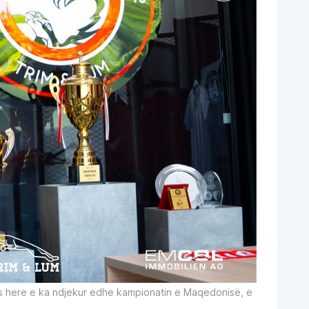
as here e ka ndjekur edhe kampionatin e Maqedonisë, e