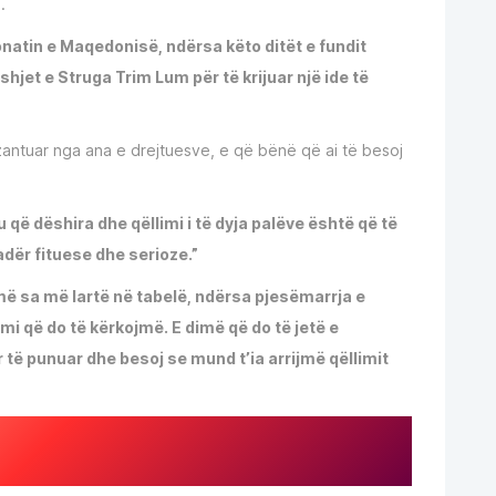
.
atin e Maqedonisë, ndërsa këto ditët e fundit
hjet e Struga Trim Lum për të krijuar një ide të
zantuar nga ana e drejtuesve, e që bënë që ai të besoj
 që dëshira dhe qëllimi i të dyja palëve është që të
dër fituese dhe serioze.”
ijmë sa më lartë në tabelë, ndërsa pjesëmarrja e
 që do të kërkojmë. E dimë që do të jetë e
 të punuar dhe besoj se mund t’ia arrijmë qëllimit