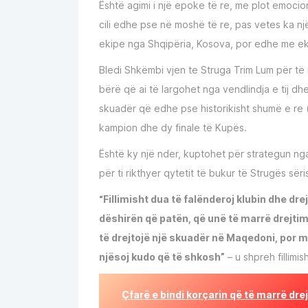
Është agimi i një epoke të re, me plot emocion
cili edhe pse në moshë të re, pas vetes ka n
ekipe nga Shqipëria, Kosova, por edhe me ek
Bledi Shkëmbi vjen te Struga Trim Lum për të ni
bërë që ai të largohet nga vendlindja e tij d
skuadër që edhe pse historikisht shumë e re (
kampion dhe dy finale të Kupës.
Është ky një nder, kuptohet për strategun ng
për ti rikthyer qytetit të bukur të Strugës sëri
“Fillimisht dua të falënderoj klubin dhe dr
dëshirën që patën, që unë të marrë drejtim
të drejtojë një skuadër në Maqedoni, por me
njësoj kudo që të shkosh”
– u shpreh fillimish
Çfarë e bindi korçarin që të marrë dr