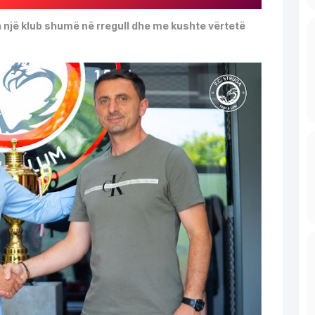
sh një klub shumë në rregull dhe me kushte vërtetë