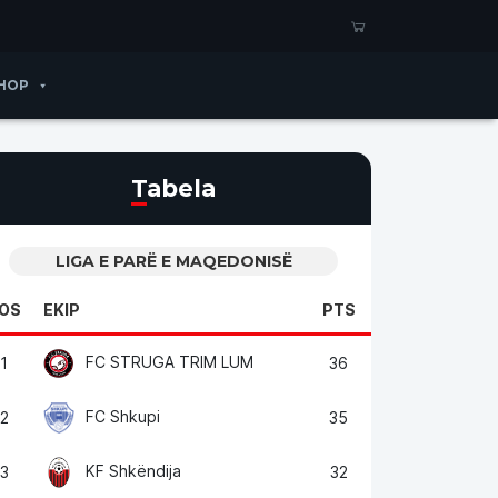
HOP
Tabela
LIGA E PARË E MAQEDONISË
OS
EKIP
PTS
FC STRUGA TRIM LUM
1
36
FC Shkupi
2
35
KF Shkëndija
3
32