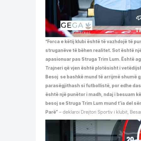
“Forca e këtij klubi është të vazhdojë të pu
struganëve të bëhen realitet. Sot është nj
apasionuar pas Struga Trim Lum. Është agim
Trajneri që vjen është plotësisht i vetëdi
Besoj se bashkë mund të arrijmë shumë gjë
parasëgjithash si futbollistë, por edhe das
është një punëtor i madh, ndaj i besuam 
besoj se Struga Trim Lum mund t’ia del sër
Parë”
– deklaroi Drejtori Sportiv i klubit, Besa