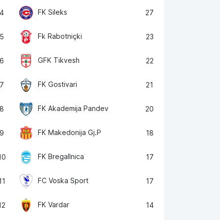
FK Sileks
4
27
Fk Rabotniçki
5
23
GFK Tikvesh
6
22
FK Gostivari
7
21
FK Akademija Pandev
8
20
FK Makedonija Gj.P
9
18
FK Bregallnica
10
17
FC Voska Sport
11
17
FK Vardar
12
14