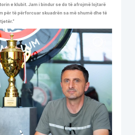
n e klubit. Jam i bindur se do të afrojmë lojtarë
ëm për të përforcuar skuadrën sa më shumë dhe të
jetër.”