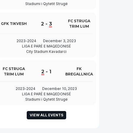
Stadiumi i Qytetit Strugë
FC STRUGA
2
-
3
GFK TIKVESH
TRIM LUM
2023-2024
December 3, 2023
LIGA E PARË E MAQEDONISË
City Stadium Kavadarci
FC STRUGA
FK
2
-
1
TRIM LUM
BREGALLNICA
2023-2024
December 10, 2023
LIGA E PARË E MAQEDONISË
Stadiumi i Qytetit Strugë
VIEW ALL EVENTS