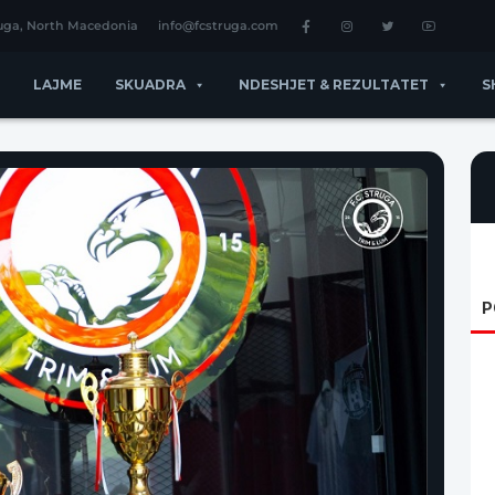
ruga, North Macedonia
info@fcstruga.com
LAJME
SKUADRA
NDESHJET & REZULTATET
S
P