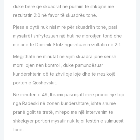
duke bërë që skuadrat në pushim të shkojnë me
rezultatin 2:0 në favor të skuadrës tonë.
Pjesa e dytë nuk nisi mirë për skuadrën tonë, pasi
mysafirët shfrytëzuan një huti në mbrojtjen tonë dhe
me anë të Dominik Stolz ngushtuan rezultatin në 2:1.
Megjithatë në minutat në vijim skuadra jonë sërish
morri lojën nën kontroll, duke pamundësuar
kundërshtarin që të zhvillojë lojë dhe të rrezikojë
portën e Qoshevskit.
Në minutën e 49, Ibraimi pasi mjaft mirë pranoi një top
nga Radeski në zonën kundërshtare, ishte shumë
pranë golit të tretë, mirëpo me një intervenim të
shkëlqyer portieri mysafir nuk lejoi festën e sulmuesit
tanë.