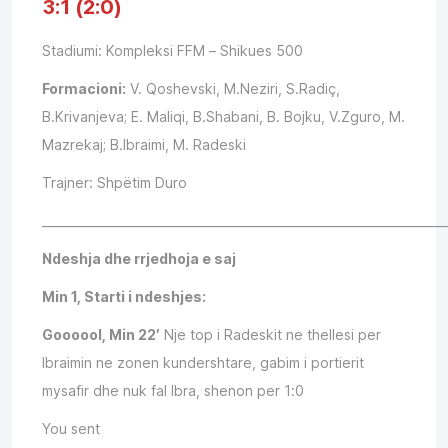
3:1 (2:0)
Stadiumi: Kompleksi FFM – Shikues 500
Formacioni:
V. Qoshevski, M.Neziri, S.Radiç,
B.Krivanjeva; E. Maliqi, B.Shabani, B. Bojku, V.Zguro, M.
Mazrekaj; B.Ibraimi, M. Radeski
Trajner: Shpëtim Duro
___________________________________________________________________
Ndeshja dhe rrjedhoja e saj
Min 1, Starti i ndeshjes:
Goooool, Min 22′
Nje top i Radeskit ne thellesi per
Ibraimin ne zonen kundershtare, gabim i portierit
mysafir dhe nuk fal Ibra, shenon per 1:0
You sent