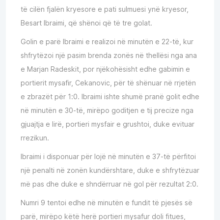
të cilën fjalën kryesore e pati sulmuesi ynë kryesor,
Besart Ibraimi, që shënoi që të tre golat.
Golin e parë Ibraimi e realizoi në minutën e 22-të, kur
shfrytëzoi një pasim brenda zonës në thellësi nga ana
e Marjan Radeskit, por njëkohësisht edhe gabimin e
portierit mysafir, Cekanovic, për të shënuar në rrjetën
e zbrazët për 1:0. Ibraimi ishte shumë pranë golit edhe
në minutën e 30-të, mirëpo goditjen e tij precize nga
gjuajtja e lirë, portieri mysfair e grushtoi, duke evituar
rrezikun.
Ibraimi i disponuar për lojë në minutën e 37-të përfitoi
një penalti në zonën kundërshtare, duke e shfrytëzuar
më pas dhe duke e shndërruar në gol për rezultat 2:0.
Numri 9 tentoi edhe në minutën e fundit të pjesës së
parë, mirëpo këtë herë portieri mysafur doli fitues,