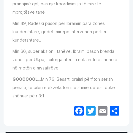
pranojmē gol, pas një koordinimi jo të mirë të
mbrojtësve tanë
Min 49, Radeski pason për Ibraimin para zonës
kundërshtare, godet, mirëpo intervenon portieri
kundërshtarë..
Min 66, super aksion i tanëve, Ibraimi pason brenda
zonës për Ukpa, i cili nga afërsia nuk arriti të shënojë
në rrjetën e mysafirëve
GOOOOOOL
…Min 76, Besart Ibraimi përfiton sërish
penalti, të cilën e ekzekuton me shimë qetësi, duke
shënuar pë r 3:1
Facebook
Twitter
Email
Sh