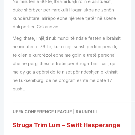
Në minutën e 66-të, Ibraimi luajti rolin e asistuesit,
duke shërbyer për mrrekulli Hogan ukpa në zonën
kundërshtare, mirëpo edhe njëherë tjetër në skenë
doli portieri Cekanovic.
Megjithatë, i njëjti nuk mundi të ndalë festën e Ibraimit
në minutën e 76-të, kur i njëjti sërish përfitoi penalti,
të cilën e kurorëzoi edhe me golin e tretë personal
dhe në përgjithësi të tretin për Struga Trim Lum, që
me dy gola epërsi do të niset për ndeshjen e kthimit
në Luksemburg, që në program është me datë 17
gusht.
___________________________________________________________________
UEFA CONFERENCE LEAGUE | RAUNDI III
Struga Trim Lum – Swift Hesperange