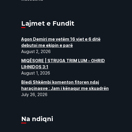
Lajmet e Fundit
Agon Demiri me vetëm 16 vjet e 6 ditë
debutoi me ekipin e parë
August 2, 2026
MIQËSORE | STRUGA TRIM LUM – OHRID
LIHNIDOS 3:1
August 1, 2026
Bledi Shkëmbi komenton fitoren ndaj
haraçinasve : Jam i kënaqur me skuadrën
July 26, 2026
Na ndiqni