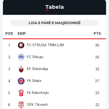
Tabela
LIGA E PARË E MAQEDONISË
POS
EKIP
PTS
FC STRUGA TRIM LUM
1
36
FC Shkupi
2
35
KF Shkëndija
3
32
FK Sileks
4
27
Fk Rabotniçki
5
23
GFK Tikvesh
6
22