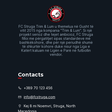
FC Struga Trim & Lum u themelua në Gusht të
vitit 2015 nga kompania "Trim & Lum". Si një
projekt serioz dhe tejet ambicioz, FC Struga
filloi me përgatitjet sipas standardeve më
bashkëkohore, dhe për një periudhë shumë
të shkurtër kohore duke nisur nga Liga e
Katërt kaluam në Ligën e Parë në futbollin
vendor.
Contacts
+389 70 123 456
info@fcstruga.com
Kej 8 mi Noemvri, Struga, North
Macedonia