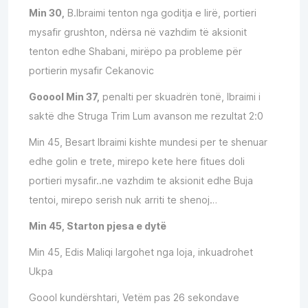
Min 30,
B.Ibraimi tenton nga goditja e lirë, portieri
mysafir grushton, ndërsa në vazhdim të aksionit
tenton edhe Shabani, mirëpo pa probleme për
portierin mysafir Cekanovic
Gooool Min 37,
penalti per skuadrën tonë, Ibraimi i
saktë dhe Struga Trim Lum avanson me rezultat 2:0
Min 45, Besart Ibraimi kishte mundesi per te shenuar
edhe golin e trete, mirepo kete here fitues doli
portieri mysafir..ne vazhdim te aksionit edhe Buja
tentoi, mirepo serish nuk arriti te shenoj…
Min 45, Starton pjesa e dytë
Min 45, Edis Maliqi largohet nga loja, inkuadrohet
Ukpa
Goool kundërshtari, Vetëm pas 26 sekondave