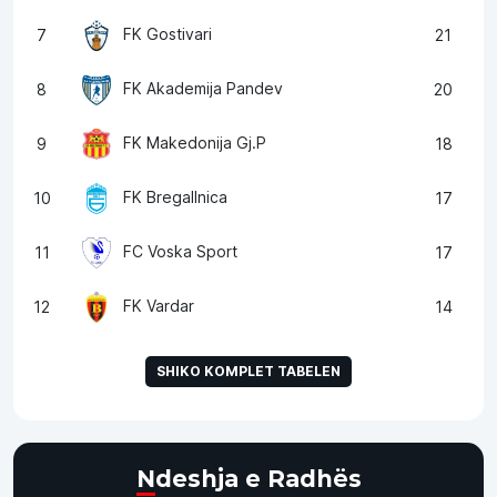
FK Gostivari
7
21
FK Akademija Pandev
8
20
FK Makedonija Gj.P
9
18
FK Bregallnica
10
17
FC Voska Sport
11
17
FK Vardar
12
14
SHIKO KOMPLET TABELEN
Ndeshja e Radhës