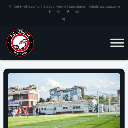
Kej 8 mi Noemvri, Struga, North Macedonia
info@fcstruga.com