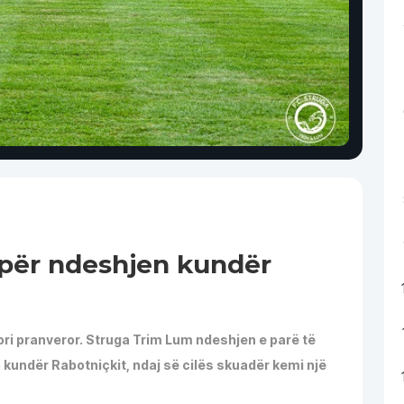
 për ndeshjen kundër
ori pranveror. Struga Trim Lum ndeshjen e parë të
p kundër Rabotniçkit, ndaj së cilës skuadër kemi një