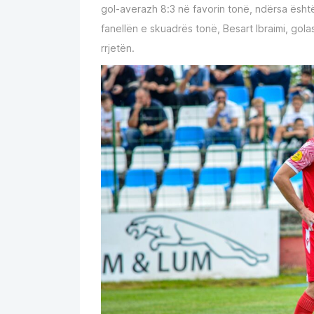
gol-averazh 8:3 në favorin tonë, ndërsa është 
fanellën e skuadrës tonë, Besart Ibraimi, gol
rrjetën.