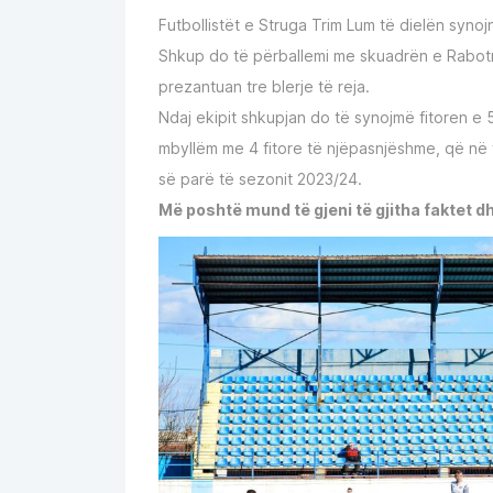
Futbollistët e Struga Trim Lum të dielën synoj
Shkup do të përballemi me skuadrën e Rabotniç
prezantuan tre blerje të reja.
Ndaj ekipit shkupjan do të synojmë fitoren e 
mbyllëm me 4 fitore të njëpasnjëshme, që në
së parë të sezonit 2023/24.
Më poshtë mund të gjeni të gjitha faktet dh