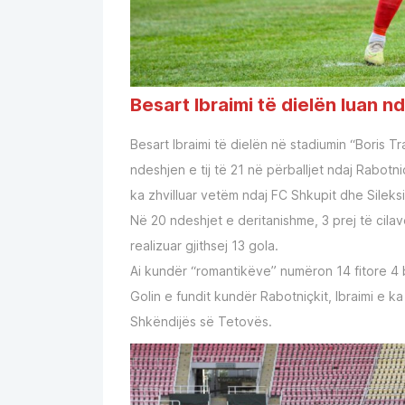
Besart Ibraimi të dielën luan nd
Besart Ibraimi të dielën në stadiumin “Boris Tr
ndeshjen e tij të 21 në përballjet ndaj Rabotniç
ka zhvilluar vetëm ndaj FC Shkupit dhe Sileksi
Në 20 ndeshjet e deritanishme, 3 prej të cilav
realizuar gjithsej 13 gola.
Ai kundër “romantikëve” numëron 14 fitore 4 
Golin e fundit kundër Rabotniçkit, Ibraimi e ka
Shkëndijës së Tetovës.