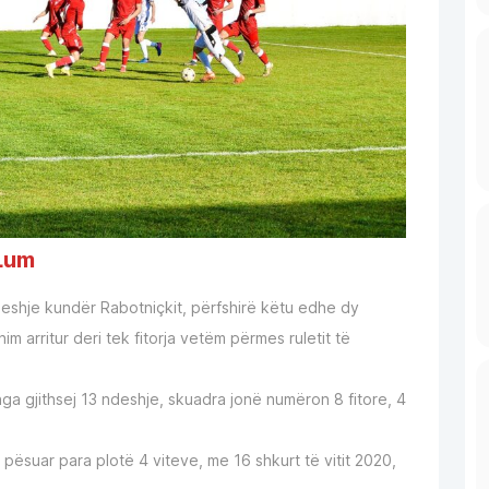
 Lum
ndeshje kundër Rabotniçkit, përfshirë këtu edhe dy
m arritur deri tek fitorja vetëm përmes ruletit të
a gjithsej 13 ndeshje, skuadra jonë numëron 8 fitore, 4
ësuar para plotë 4 viteve, me 16 shkurt të vitit 2020,