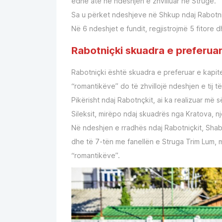
edhe atë në ndeshjen e zhvilluar në Strugë.
Sa u përket ndeshjeve në Shkup ndaj Rabotniç
Në 6 ndeshjet e fundit, regjistrojmë 5 fitore 
Rabotniçki skuadra e preferua
Rabotniçki është skuadra e preferuar e kapite
“romantikëve” do të zhvillojë ndeshjen e tij t
Pikërisht ndaj Rabotnçkit, ai ka realizuar më 
Sileksit, mirëpo ndaj skuadrës nga Kratova, një
Në ndeshjen e rradhës ndaj Rabotniçkit, Shaba
dhe të 7-tën me fanellën e Struga Trim Lum, m
“romantikëve”.