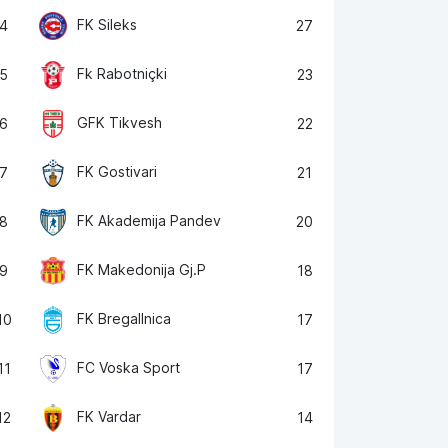
FK Sileks
4
27
Fk Rabotniçki
5
23
GFK Tikvesh
6
22
FK Gostivari
7
21
FK Akademija Pandev
8
20
FK Makedonija Gj.P
9
18
FK Bregallnica
10
17
FC Voska Sport
11
17
FK Vardar
12
14