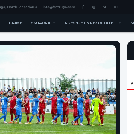
ruga, North Macedonia
info@fcstruga.com
LAJME
SKUADRA
NDESHJET & REZULTATET
S
P