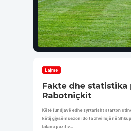
Lajme
Fakte dhe statistika
Rabotniçkit
Këtë fundjavë edhe zyrtarisht starton stin
këtij gjysëmsezoni do ta zhvillojë në Shku
bilanc pozitiv…