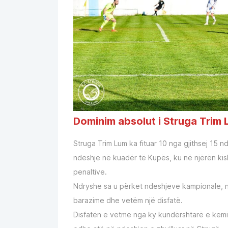
Dominim absolut i Struga Trim
Struga Trim Lum ka fituar 10 nga gjithsej 15 
ndeshje në kuadër të Kupës, ku në njërën kishi
penaltive.
Ndryshe sa u përket ndeshjeve kampionale, ng
barazime dhe vetëm një disfatë.
Disfatën e vetme nga ky kundërshtarë e kemi p