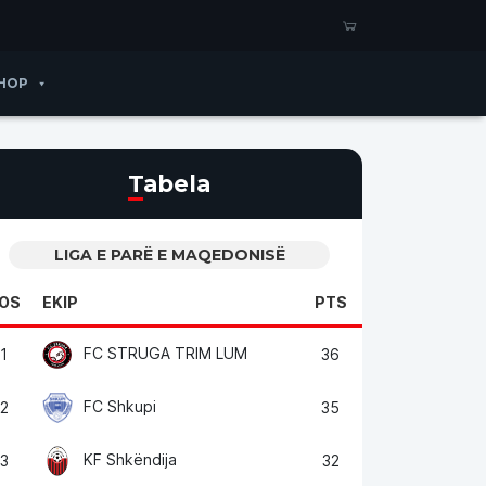
HOP
Tabela
LIGA E PARË E MAQEDONISË
OS
EKIP
PTS
FC STRUGA TRIM LUM
1
36
FC Shkupi
2
35
KF Shkëndija
3
32