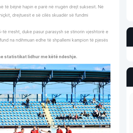
në të bëjnë hapin e parë në rrugën drejt suksesit. Në
kit, drejtuesit e së cilës skuadër së fundmi
5-të rresht, duke pasur parasysh se stinorin vjeshtorë e
 fund na ndihmuan edhe të shpallemi kampion të pjesës
e statistikat lidhur me këtë ndeshje.