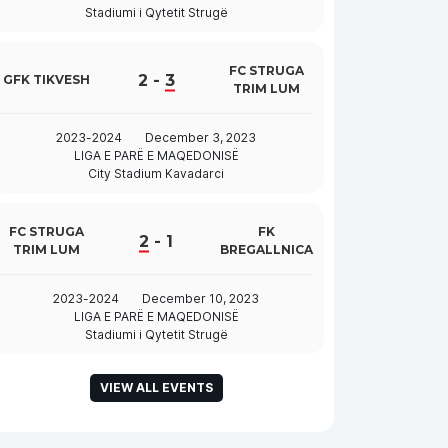
Stadiumi i Qytetit Strugë
FC STRUGA
2
-
3
GFK TIKVESH
TRIM LUM
2023-2024
December 3, 2023
LIGA E PARË E MAQEDONISË
City Stadium Kavadarci
FC STRUGA
FK
2
-
1
TRIM LUM
BREGALLNICA
2023-2024
December 10, 2023
LIGA E PARË E MAQEDONISË
Stadiumi i Qytetit Strugë
VIEW ALL EVENTS