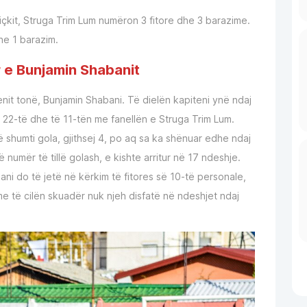
kit, Struga Trim Lum numëron 3 fitore dhe 3 barazime.
dhe 1 barazim.
r e Bunjamin Shabanit
nit tonë, Bunjamin Shabani. Të dielën kapiteni ynë ndaj
ë 22-të dhe të 11-tën me fanellën e Struga Trim Lum.
së shumti gola, gjithsej 4, po aq sa ka shënuar edhe ndaj
 numër të tillë golash, e kishte arritur në 17 ndeshje.
ni do të jetë në kërkim të fitores së 10-të personale,
e të cilën skuadër nuk njeh disfatë në ndeshjet ndaj