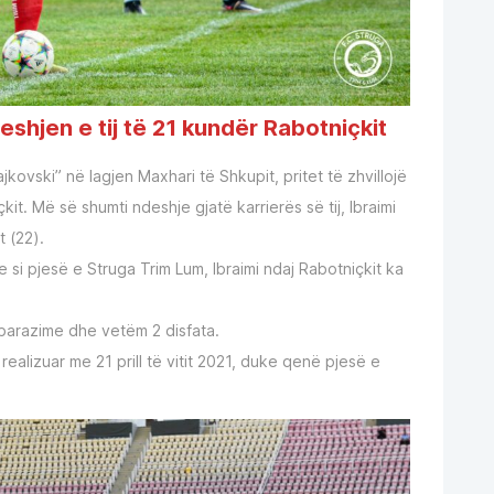
eshjen e tij të 21 kundër Rabotniçkit
ajkovski” në lagjen Maxhari të Shkupit, pritet të zhvillojë
kit. Më së shumti ndeshje gjatë karrierës së tij, Ibraimi
t (22).
e si pjesë e Struga Trim Lum, Ibraimi ndaj Rabotniçkit ka
barazime dhe vetëm 2 disfata.
 realizuar me 21 prill të vitit 2021, duke qenë pjesë e