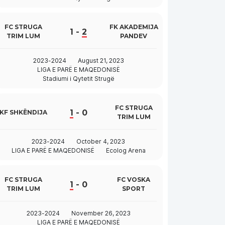
FC STRUGA
FK AKADEMIJA
1
-
2
TRIM LUM
PANDEV
2023-2024
August 21, 2023
LIGA E PARË E MAQEDONISË
Stadiumi i Qytetit Strugë
FC STRUGA
1
-
0
KF SHKËNDIJA
TRIM LUM
2023-2024
October 4, 2023
LIGA E PARË E MAQEDONISË
Ecolog Arena
FC STRUGA
FC VOSKA
1
-
0
TRIM LUM
SPORT
2023-2024
November 26, 2023
LIGA E PARË E MAQEDONISË