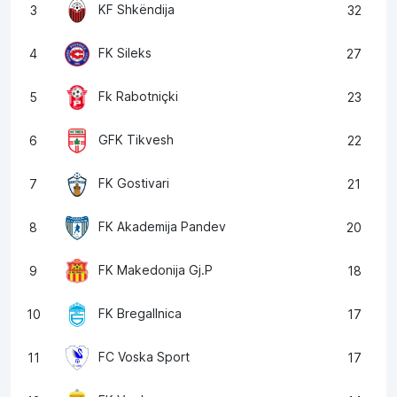
KF Shkëndija
3
32
FK Sileks
4
27
Fk Rabotniçki
5
23
GFK Tikvesh
6
22
FK Gostivari
7
21
FK Akademija Pandev
8
20
FK Makedonija Gj.P
9
18
FK Bregallnica
10
17
FC Voska Sport
11
17