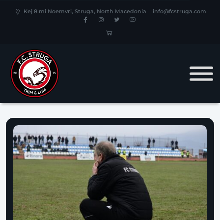
Kej 8 mi Noemvri, Struga, North Macedonia
info@fcstruga.com