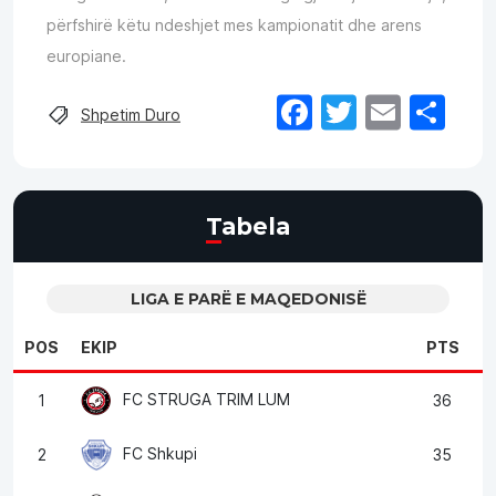
përfshirë këtu ndeshjet mes kampionatit dhe arens
europiane.
Facebook
Twitter
Email
Sh
Shpetim Duro
Tabela
LIGA E PARË E MAQEDONISË
POS
EKIP
PTS
FC STRUGA TRIM LUM
1
36
FC Shkupi
2
35