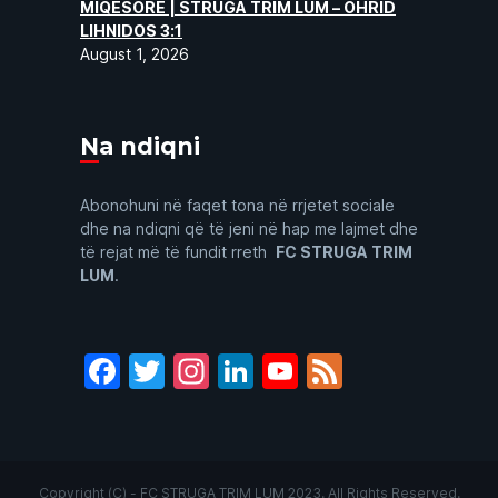
MIQËSORE | STRUGA TRIM LUM – OHRID
LIHNIDOS 3:1
August 1, 2026
Na ndiqni
Abonohuni në faqet tona në rrjetet sociale
dhe na ndiqni që të jeni në hap me lajmet dhe
të rejat më të fundit rreth
FC STRUGA TRIM
LUM
.
Facebook
Twitter
Instagram
LinkedIn
YouTube
Feed
Copyright (C) - FC STRUGA TRIM LUM 2023. All Rights Reserved.