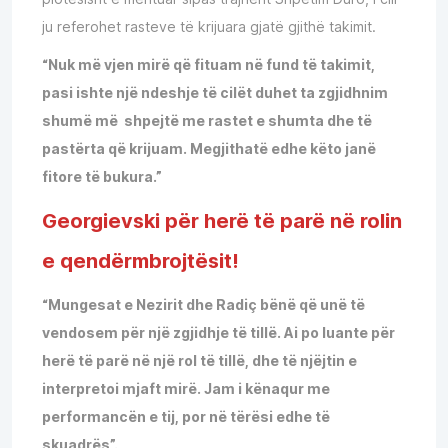
ju referohet rasteve të krijuara gjatë gjithë takimit.
“Nuk më vjen mirë që fituam në fund të takimit,
pasi ishte një ndeshje të cilët duhet ta zgjidhnim
shumë më shpejtë me rastet e shumta dhe të
pastërta që krijuam. Megjithatë edhe këto janë
fitore të bukura.”
Georgievski për herë të parë në rolin
e qendërmbrojtësit!
“Mungesat e Nezirit dhe Radiç bënë që unë të
vendosem për një zgjidhje të tillë. Ai po luante për
herë të parë në një rol të tillë, dhe të njëjtin e
interpretoi mjaft mirë. Jam i kënaqur me
performancën e tij, por në tërësi edhe të
skuadrës”.