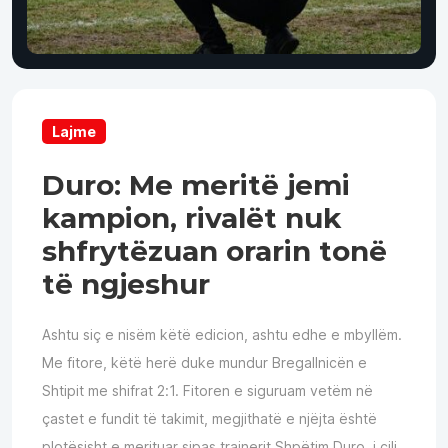
Lajme
Duro: Me meritë jemi
kampion, rivalët nuk
shfrytëzuan orarin tonë
të ngjeshur
Ashtu siç e nisëm këtë edicion, ashtu edhe e mbyllëm.
Me fitore, këtë herë duke mundur Bregallnicën e
Shtipit me shifrat 2:1. Fitoren e siguruam vetëm në
çastet e fundit të takimit, megjithatë e njëjta është
plotësisht e merituar sipas trajnerit Shpëtim Duro, i cili