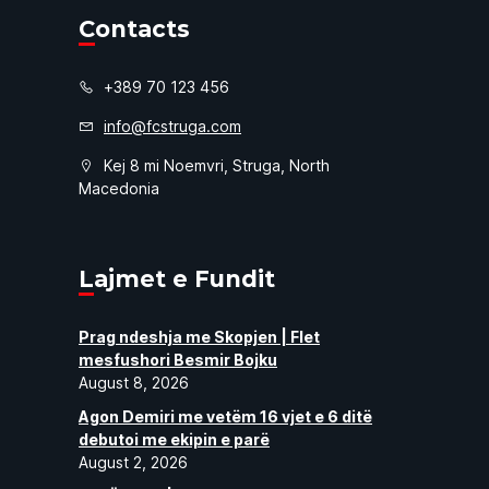
Contacts
+389 70 123 456
info@fcstruga.com
Kej 8 mi Noemvri, Struga, North
Macedonia
Lajmet e Fundit
Prag ndeshja me Skopjen | Flet
mesfushori Besmir Bojku
August 8, 2026
Agon Demiri me vetëm 16 vjet e 6 ditë
debutoi me ekipin e parë
August 2, 2026