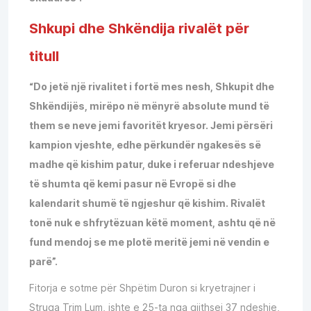
Shkupi dhe Shkëndija rivalët për
titull
“Do jetë një rivalitet i fortë mes nesh, Shkupit dhe
Shkëndijës, mirëpo në mënyrë absolute mund të
them se neve jemi favoritët kryesor. Jemi përsëri
kampion vjeshte, edhe përkundër ngakesës së
madhe që kishim patur, duke i referuar ndeshjeve
të shumta që kemi pasur në Evropë si dhe
kalendarit shumë të ngjeshur që kishim. Rivalët
tonë nuk e shfrytëzuan këtë moment, ashtu që në
fund mendoj se me plotë meritë jemi në vendin e
parë”.
Fitorja e sotme për Shpëtim Duron si kryetrajner i
Struga Trim Lum, ishte e 25-ta nga gjithsej 37 ndeshje,