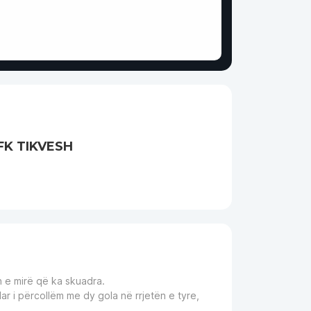
FK TIKVESH
n e mirë që ka skuadra.
r i përcollëm me dy gola në rrjetën e tyre,