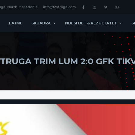
ruga, North Macedonia
info@fcstruga.com
LAJME
SKUADRA
NDESHJET & REZULTATET
S
STRUGA TRIM LUM 2:0 GFK TIK