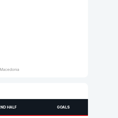
h Macedonia
2ND HALF
GOALS