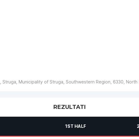
II, Struga, Municipality of Struga, Southwestern Region, 6330, Nort
REZULTATI
1ST HALF