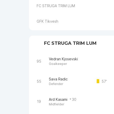
FC STRUGA TRIM LUM
GFK Tikvesh
FC STRUGA TRIM LUM
Vedran Kjosevski
95
Goalkeeper
Sava Radic
55
57'
Defender
Ard Kasami
30
19
Midfielder