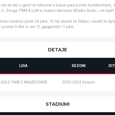
li më së miri u gjind në tollovinë e krijuar para portës kundërshtare, n
F.C. Struga
TRIM & LUM
e realizoi mbrojtësi #Darko Ilieski, i cili mjaf
hmë numëron plotë 24 pikë, 10 më shumë se Sileksi i vendit të dyt
pozitat 3 dhe 4, me 12, gjegjësisht 11 pikë.
DETAJE
LIGA
SEZONI
DIT
LIGA E PARË E MAQEDONISË
2023-2024 Season
STADIUMI