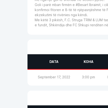
Goli i parë mban firmën e #Besart Ibraimit, i ci
konfirmoi fitoren e 8-të të njëpasnjëshme të
ekzekutimi të rivënies nga këndi.
Me këtë 3 pikësh,
F.C. Struga
TRIM & LUM
tas
e fundit, Shkëndija dhe FC Shkupi renditen në 
DATA
KOHA
September 17, 2022
3:00 pm