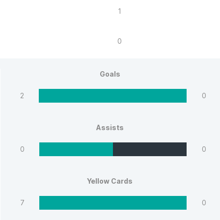
1
0
Goals
2
0
Assists
0
0
Yellow Cards
7
0