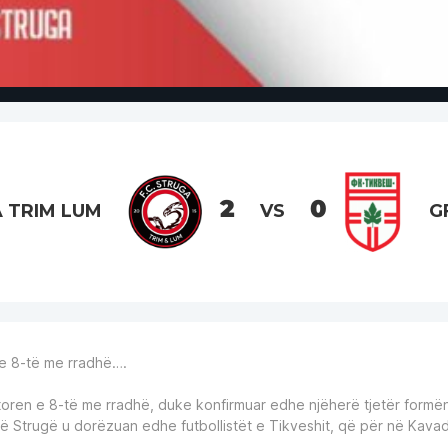
2
0
 TRIM LUM
VS
G
e 8-të me rradhë….
itoren e 8-të me rradhë, duke konfirmuar edhe njëherë tjetër formë
ë Strugë u dorëzuan edhe futbollistët e Tikveshit, që për në Kavada