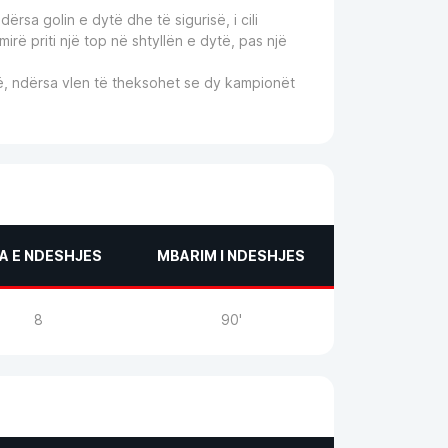
dërsa golin e dytë dhe të sigurisë, i cili
t mirë priti një top në shtyllën e dytë, pas një
ë, ndërsa vlen të theksohet se dy kampionët
A E NDESHJES
MBARIM I NDESHJES
8
90'