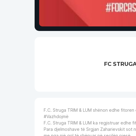
FC STRUGA
F.C. Struga
TRIM & LUM
shënon edhe fitoren 
#Vazhdojmë
F.C. Struga
TRIM & LUM
ka regjistruar edhe f
Para djelmoshave të Srgjan Zaharievskit sot n
me nga një gol të shënuar në secilën pjesë.