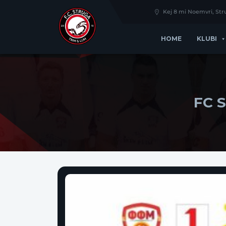
Kej 8 mi Noemvri, St
HOME
KLUBI
FC 