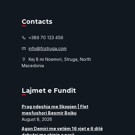
Contacts
+389 70 123 456
info@fcstruga.com
Kej 8 mi Noemvri, Struga, North
Macedonia
Lajmet e Fundit
Prag ndeshja me Skopjen | Flet
mesfushori Besmir Bojku
August 8, 2026
Agon Demiri me vetëm 16 vjet e 6 ditë
debutoi me ekipin e parë