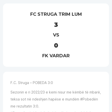
FC STRUGA TRIM LUM
3
VS
0
FK VARDAR
F.C. Struga
– POBEDA 3:0
Sezonin e ri 2022/23 e kemi nisur me këmbë të mbarë,
teksa sot në ndeshjen hapëse e mundëm #Pobedën
me rezultatin 3:0.