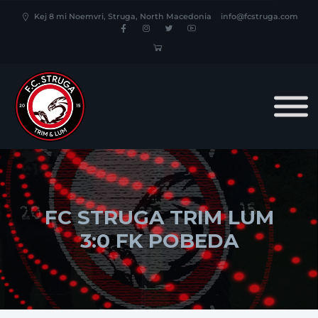
Kej 8 mi Noemvri, Struga, North Macedonia
info@fcstruga.com
FC STRUGA TRIM LUM
3:0 FK POBEDA