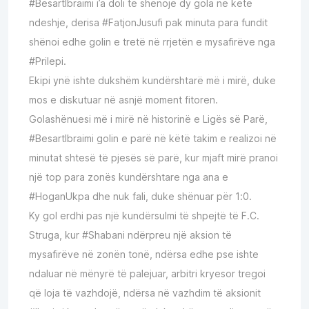
#BesartIbraimi i’a doli të shënojë dy gola në këtë
ndeshje, derisa #FatjonJusufi pak minuta para fundit
shënoi edhe golin e tretë në rrjetën e mysafirëve nga
#Prilepi.
Ekipi ynë ishte dukshëm kundërshtarë më i mirë, duke
mos e diskutuar në asnjë moment fitoren.
Golashënuesi më i mirë në historinë e Ligës së Parë,
#BesartIbraimi golin e parë në këtë takim e realizoi në
minutat shtesë të pjesës së parë, kur mjaft mirë pranoi
një top para zonës kundërshtare nga ana e
#HoganUkpa dhe nuk fali, duke shënuar për 1:0.
Ky gol erdhi pas një kundërsulmi të shpejtë të
F.C.
Struga
, kur #Shabani ndërpreu një aksion të
mysafirëve në zonën tonë, ndërsa edhe pse ishte
ndaluar në mënyrë të palejuar, arbitri kryesor tregoi
që loja të vazhdojë, ndërsa në vazhdim të aksionit