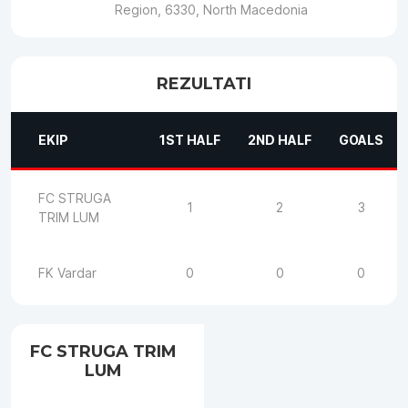
Region, 6330, North Macedonia
REZULTATI
EKIP
1ST HALF
2ND HALF
GOALS
FC STRUGA
1
2
3
TRIM LUM
FK Vardar
0
0
0
FC STRUGA TRIM
LUM