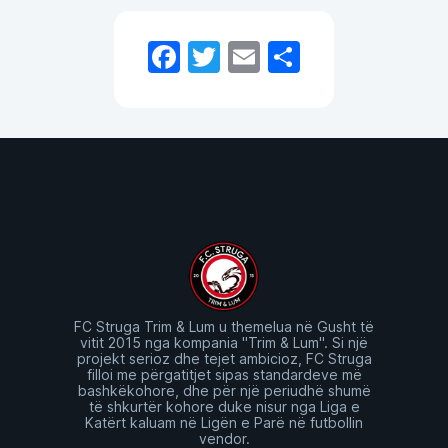
Facebook
Twitter
Email
Share
FC Struga Trim & Lum u themelua në Gusht të
vitit 2015 nga kompania "Trim & Lum". Si një
projekt serioz dhe tejet ambicioz, FC Struga
filloi me përgatitjet sipas standardeve më
bashkëkohore, dhe për një periudhë shumë
të shkurtër kohore duke nisur nga Liga e
Katërt kaluam në Ligën e Parë në futbollin
vendor.