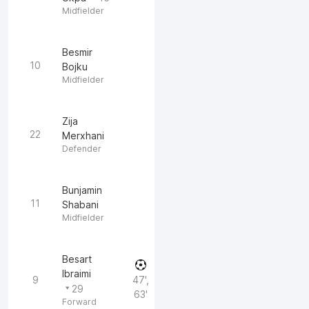
Midfielder
Besmir
10
Bojku
Midfielder
Zija
22
Merxhani
Defender
Bunjamin
11
Shabani
Midfielder
Besart
Ibraimi
9
47',
29
63'
Forward