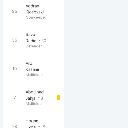
Vedran
95
Kjosevski
Goalkeeper
Sava
55
Radic
30
Defender
Ard
19
Kasami
Midfielder
Abdulhadi
7
Jahja
8
Midfielder
Hogan
28
Ukpa
15