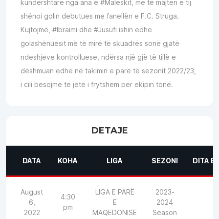
kundërshtare nga ana e #Maleskit, me të majtën e tij
shënoi golin debutues me fanellën e
F.C. Struga
.
Kujtojmë, #Ibraimi dhe #Jusufi ishin edhe
golashënuesit më të mirë të skuadrës sonë gjatë
ndeshjeve kontrolluese, ndërsa një gjë të tillë e
dëshmuan edhe në takimin e parë të sezonit 2022/23,
i cili besojmë të jetë i frytshëm për ekipin tonë.
DETAJE
DATA
KOHA
LIGA
SEZONI
DITA E
August
LIGA E PARË
2023-
4:30
6,
E
2024
pm
2022
MAQEDONISË
Season