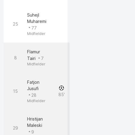
Suhejl
Muharemi
25
77
Midfielder
Flamur
8
Tairi
7
Midfielder
Fatjon
Jusufi
15
85'
28
Midfielder
Hristijan
Maleski
29
9