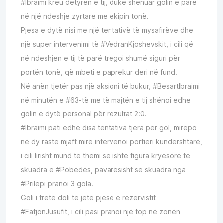
#Ibraimi kreu detyrën e tij, duke shënuar golin e parë
në një ndeshje zyrtare me ekipin tonë.
Pjesa e dytë nisi me një tentativë të mysafirëve dhe
një super intervenimi të #VedranKjoshevskit, i cili që
në ndeshjen e tij të parë tregoi shumë siguri për
portën tonë, që mbeti e paprekur deri në fund.
Në anën tjetër pas një aksioni të bukur, #BesartIbraimi
në minutën e #63-të me të majtën e tij shënoi edhe
golin e dytë personal për rezultat 2:0.
#Ibraimi pati edhe disa tentativa tjera për gol, mirëpo
në dy raste mjaft mirë intervenoi portieri kundërshtarë,
i cili lirisht mund të themi se ishte figura kryesore te
skuadra e #Pobedës, pavarësisht se skuadra nga
#Prilepi pranoi 3 gola.
Goli i tretë doli të jetë pjesë e rezervistit
#FatjonJusufit, i cili pasi pranoi një top në zonën