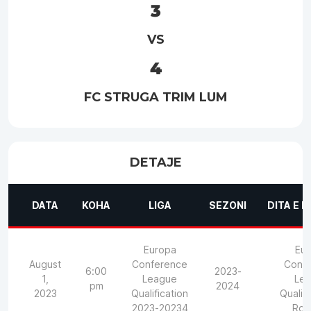
3
VS
4
FC STRUGA TRIM LUM
DETAJE
DATA
KOHA
LIGA
SEZONI
DITA E 
Europa
Eu
August
Conference
Conf
6:00
2023-
1,
League
Le
pm
2024
2023
Qualification
Qualifi
2023-20234
Rou