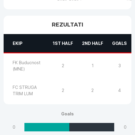
REZULTATI
EKIP
1ST HALF
2ND HALF
GOALS
FK Buducnost
2
1
3
(MNE)
FC STRUGA
2
2
4
TRIM LUM
Goals
0
0