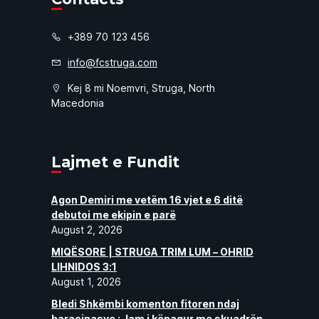
+389 70 123 456
info@fcstruga.com
Kej 8 mi Noemvri, Struga, North
Macedonia
Lajmet e Fundit
Agon Demiri me vetëm 16 vjet e 6 ditë
debutoi me ekipin e parë
August 2, 2026
MIQËSORE | STRUGA TRIM LUM – OHRID
LIHNIDOS 3:1
August 1, 2026
Bledi Shkëmbi komenton fitoren ndaj
haraçinasve : Jam i kënaqur me skuadrën