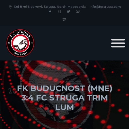
Kej 8 mi Noemvri, Struga, North Macedonia
info@fcstruga.com
FK BUDUCNOST (MNE)
3:4 FC STRUGA TRIM
LUM